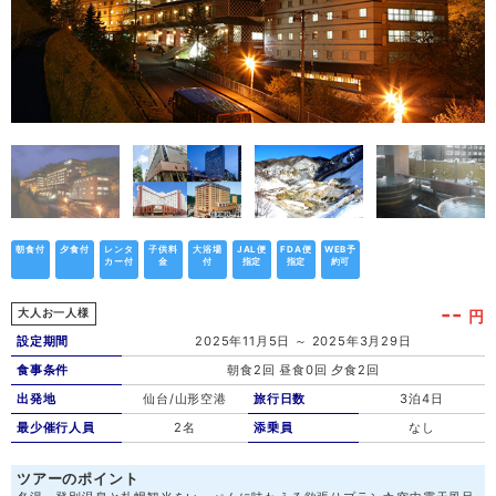
朝食付
夕食付
レンタ
子供料
大浴場
JAL便
FDA便
WEB予
カー付
金
付
指定
指定
約可
--
円
大人お一人様
設定期間
2025年11月5日 ～ 2025年3月29日
食事条件
朝食2回 昼食0回 夕食2回
出発地
仙台/山形空港
旅行日数
3泊4日
最少催行人員
2名
添乗員
なし
ツアーのポイント