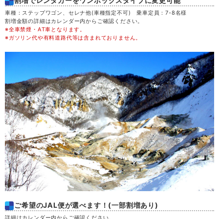
割増でレンタカーをワンボックスタイプに変更可能
木
20
車種：ステップワゴン、セレナ他(車種指定不可) 乗車定員：7-8名様
割増金額の詳細はカレンダー内からご確認ください。
※全車禁煙・AT車となります。
金
21
※ガソリン代や有料道路代等は含まれておりません。
土
22
日
23
月
24
火
25
水
26
木
27
ご希望のJAL便が選べます！(一部割増あり)
金
28
詳細はカレンダー内からご確認ください。