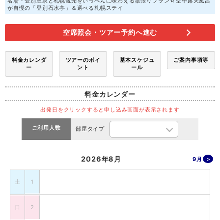
名湯・登別温泉と札幌観光をいっぺんに味わえる欲張りプラン☆空中露天風呂
が自慢の「登別石水亭」＆選べる札幌ステイ
空席照会・ツアー予約へ進む
料金カレンダ
ツアーのポイ
基本スケジュ
ご案内事項等
ー
ント
ール
料金カレンダー
出発日をクリックすると申し込み画面が表示されます
ご利用人数
部屋タイプ
2026年8月
9月
土
1
日
2