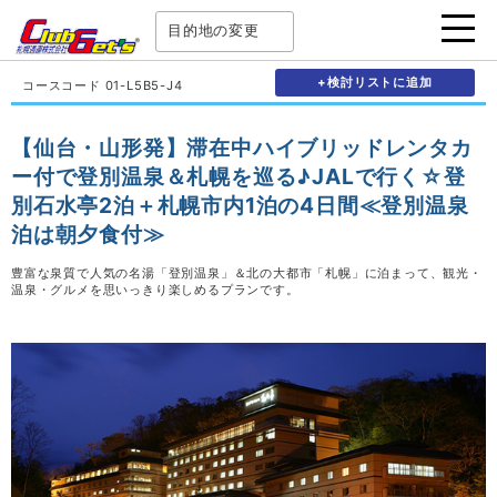
目的地の変更
+検討リストに追加
コースコード 01-L5B5-J4
【仙台・山形発】滞在中ハイブリッドレンタカ
ー付で登別温泉＆札幌を巡る♪JALで行く☆登
別石水亭2泊＋札幌市内1泊の4日間≪登別温泉
泊は朝夕食付≫
豊富な泉質で人気の名湯「登別温泉」＆北の大都市「札幌」に泊まって、観光・
温泉・グルメを思いっきり楽しめるプランです。