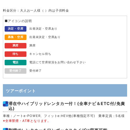
料金区分：大人お一人様（ ）内は子供料金
水
12
■アイコンの説明
木
13
決定・空席
出発決定・空席あり
募集・空席
出発未決定・空席あり
金
14
満席
満席
待ち
キャンセル待ち
土
15
電話
電話にて空席状況をお問い合わせ下さい
受付終了
受付終了
日
16
月
17
ツアーポイント
滞在中ハイブリッドレンタカー付！(全車ナビ＆ETC付/免責
火
18
込)
車種：ノートe-POWER、フィットe:HEV他(車種指定不可) 乗車定員：5名様
水
19
※全車禁煙・AT車となります。