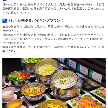
目の前に広がる大自然を満喫できる大浴場。満天の星空を眺めながらくつろげる
空中露天風呂。登別の自然を思う存分お楽しみいただける名湯で、至福のひとと
きをお過しください。
うれしい朝夕食バイキングプラン！
前菜や新鮮魚介に揚げたて天ぷら、季節の新作料理など、旬を盛り込んだメニュ
ーが勢ぞろい！
新鮮魚介や創作料理など和洋中のお料理に、女性に嬉しいサラダやデザート、お
子様メニューも含めてバラエティ豊かに並ぶ約40品目のバイキングは幅広い世
代におすすめです。
地場直産の食材や、のぐち北湯沢ファームの採れたて野菜もふんだんに使った食
事が人気♪