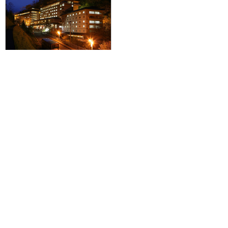
【仙台・山形発】滞在中ハイブリ
ッドレンタカー付で登別温泉＆札
幌を巡る♪JALで行く☆登別石水亭
2泊＋札幌市内1泊の4日間≪登別
温泉泊は朝夕食付≫
0円～0円
旅行企画実施
札幌通運株式会社
sapporo experss co.,ltd.
観光庁長官登録旅行業第225号
会社概要