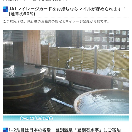
JALマイレージカードをお持ちならマイルが貯められます！
土
29
(通常の50%)
ご予約完了後、飛行機のお座席の指定とマイレージ登録が可能です。
日
30
月
31
1-2泊目は日本の名湯 登別温泉「登別石水亭」にご宿泊