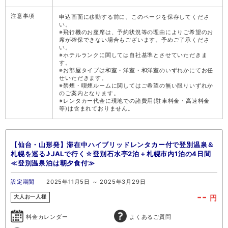
注意事項
申込画面に移動する前に、このページを保存してくださ
い。
※飛行機のお座席は、予約状況等の理由によりご希望のお
席が確保できない場合もございます。予めご了承くださ
い。
※ホテルランクに関しては自社基準とさせていただきま
す。
※お部屋タイプは和室・洋室・和洋室のいずれかにてお任
せいただきます。
※禁煙・喫煙ルームに関してはご希望の無い限りいずれか
のご案内となります。
※レンタカー代金に現地での諸費用(駐車料金・高速料金
等)は含まれておりません。
【仙台・山形発】滞在中ハイブリッドレンタカー付で登別温泉＆
札幌を巡る♪JALで行く☆登別石水亭2泊＋札幌市内1泊の4日間
≪登別温泉泊は朝夕食付≫
設定期間
2025年11月5日 ～ 2025年3月29日
--
円
大人お一人様
料金カレンダー
よくあるご質問