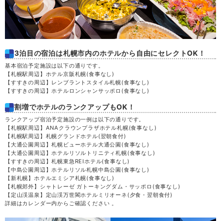
3泊目の宿泊は札幌市内のホテルから自由にセレクトOK！
基本宿泊予定施設は以下の通りです。
【札幌駅周辺】ホテル京阪札幌
(食事なし)
【すすきの周辺】レンブラントスタイル札幌
(食事なし)
【すすきの周辺】ホテルロンシャンサッポロ
(食事なし)
割増でホテルのランクアップもOK！
ランクアップ宿泊予定施設の一例は以下の通りです。
【札幌駅周辺】ANAクラウンプラザホテル札幌
(食事なし)
【札幌駅周辺】札幌グランドホテル
(翌朝食付)
【大通公園周辺】札幌ビューホテル大通公園
(食事なし)
【大通公園周辺】ホテルリソルトリニティ札幌
(食事なし)
【すすきの周辺】札幌東急REIホテル
(食事なし)
【中島公園周辺】ホテルリソル札幌中島公園
(食事なし)
【新札幌】ホテルエミシア札幌
(食事なし)
【札幌郊外】シャトレーゼ ガトーキングダム・サッポロ
(食事なし)
【定山渓温泉】定山渓万世閣ホテルミリオーネ
(夕食・翌朝食付)
詳細はカレンダー内からご確認ください 。