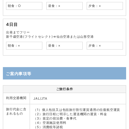
朝食：○
昼食：×
夕食：×
4日目
出発までフリー
新千歳空港(フライトセレクト)⇒仙台空港または山形空港
朝食：×
昼食：×
夕食：×
ご案内事項等
ご旅行条件
利用交通機関
JAL/JTA
旅行代金に含
（1）個人包括又は包括旅行割引運賃適用の往復航空運賃
まれるもの
（2）旅行日程に明示した運送機関の運賃・料金
（3）規定の宿泊費・食事代
（4）空港施設使用料
（5）消費税等諸税