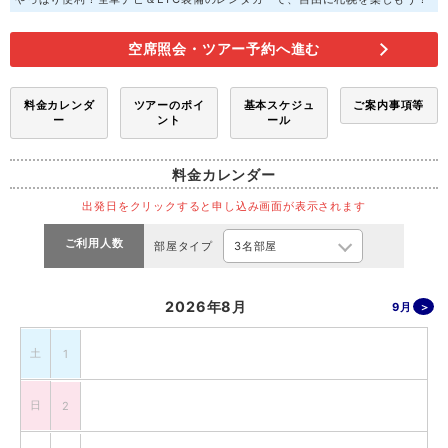
空席照会・ツアー予約へ進む
料金カレンダ
ツアーのポイ
基本スケジュ
ご案内事項等
ー
ント
ール
料金カレンダー
出発日をクリックすると申し込み画面が表示されます
ご利用人数
部屋タイプ
2026年8月
9月
土
1
日
2