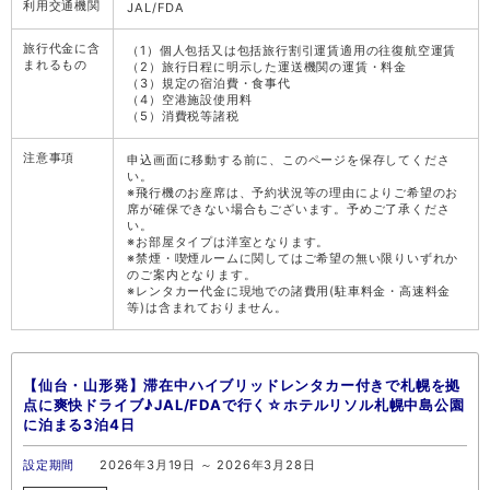
利用交通機関
JAL/FDA
旅行代金に含
（1）個人包括又は包括旅行割引運賃適用の往復航空運賃
まれるもの
（2）旅行日程に明示した運送機関の運賃・料金
（3）規定の宿泊費・食事代
（4）空港施設使用料
（5）消費税等諸税
注意事項
申込画面に移動する前に、このページを保存してくださ
い。
※飛行機のお座席は、予約状況等の理由によりご希望のお
席が確保できない場合もございます。予めご了承くださ
い。
※お部屋タイプは洋室となります。
※禁煙・喫煙ルームに関してはご希望の無い限りいずれか
のご案内となります。
※レンタカー代金に現地での諸費用(駐車料金・高速料金
等)は含まれておりません。
【仙台・山形発】滞在中ハイブリッドレンタカー付きで札幌を拠
点に爽快ドライブ♪JAL/FDAで行く☆ホテルリソル札幌中島公園
に泊まる3泊4日
設定期間
2026年3月19日 ～ 2026年3月28日