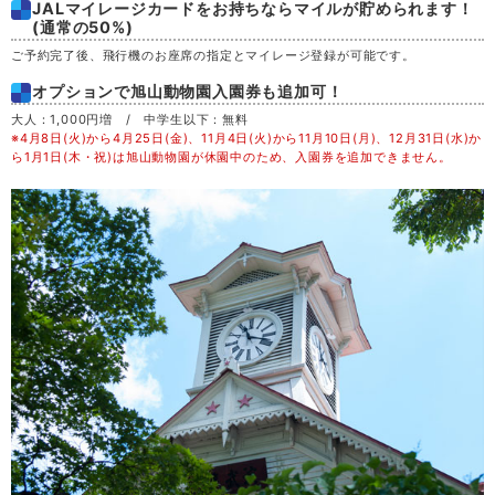
JALマイレージカードをお持ちならマイルが貯められます！
土
29
(通常の50%)
ご予約完了後、飛行機のお座席の指定とマイレージ登録が可能です。
日
30
オプションで旭山動物園入園券も追加可！
大人：1,000円増 / 中学生以下：無料
月
31
※4月8日(火)から4月25日(金)、11月4日(火)から11月10日(月)、12月31日(水)か
ら1月1日(木・祝)は旭山動物園が休園中のため、入園券を追加できません。