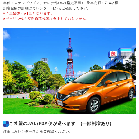
車種：ステップワゴン、セレナ他(車種指定不可) 乗車定員：7-8名様
割増金額の詳細はカレンダー内からご確認ください。
※全車禁煙・AT車となります。
金
21
※ガソリン代や有料道路代等は含まれておりません。
土
22
日
23
月
24
火
25
水
26
木
27
ご希望のJAL/FDA便が選べます！(一部割増あり)
金
28
詳細はカレンダー内からご確認ください。