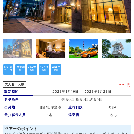
レンタ
1名参加
JAL便
FDA便
WEB予
カー付
可
指定
指定
約可
--
円
大人お一人様
設定期間
2026年3月19日 ～ 2026年3月28日
食事条件
朝食0回 昼食0回 夕食0回
出発地
仙台/山形空港
旅行日数
3泊4日
最少催行人員
1名
添乗員
なし
ツアーのポイント
やっぱり便利！全車ナビ＆ETC装備のレンタカーで、自由に札幌を楽しもう！