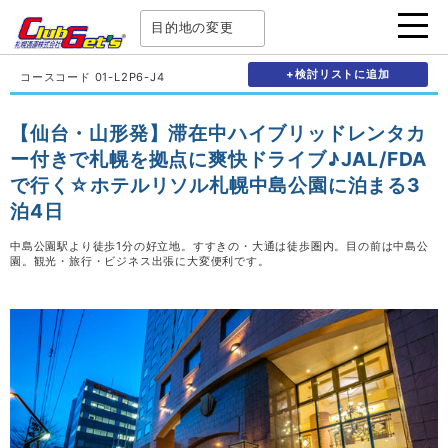
目的地の変更
+検討リストに追加
コースコード 01-L2P6-J4
【仙台・山形発】滞在中ハイブリッドレンタカ
ー付きで札幌を拠点に爽快ドライブ♪JAL/FDA
で行く☆ホテルリソル札幌中島公園に泊まる3
泊4日
中島公園駅より徒歩1分の好立地。すすきの・大通は徒歩圏内。目の前は中島公
園。観光・旅行・ビジネス出張に大変便利です。