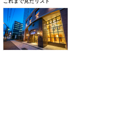
これまで見たリスト
【仙台・山形発】滞在中ハイブリ
ッドレンタカー付きで札幌を拠点
に爽快ドライブ♪JAL/FDAで行く
☆ホテルリソル札幌中島公園に泊
まる3泊4日
63,300円～113,900円
旅行企画実施
札幌通運株式会社