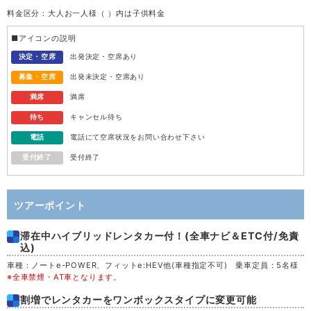
料金区分：大人お一人様（ ）内は子供料金
水
12
■アイコンの説明
木
13
決定・空席
出発決定・空席あり
募集・空席
出発未決定・空席あり
金
14
満席
満席
待ち
キャンセル待ち
土
15
電話
電話にて空席状況をお問い合わせ下さい
受付終了
受付終了
日
16
月
17
ツアーポイント
滞在中ハイブリッドレンタカー付！(全車ナビ＆ETC付/免責
火
18
込)
車種：ノートe-POWER、フィットe:HEV他(車種指定不可) 乗車定員：5名様
水
19
※全車禁煙・AT車となります。
割増でレンタカーをワンボックスタイプに変更可能
木
20