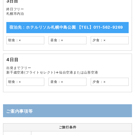
3日目
終日フリー
札幌市内泊
宿泊先：ホテルリソル札幌中島公園 【TEL】011-562-9269
朝食：×
昼食：×
夕食：×
4日目
出発までフリー
新千歳空港(フライトセレクト)⇒仙台空港または山形空港
朝食：×
昼食：×
夕食：×
ご案内事項等
ご旅行条件