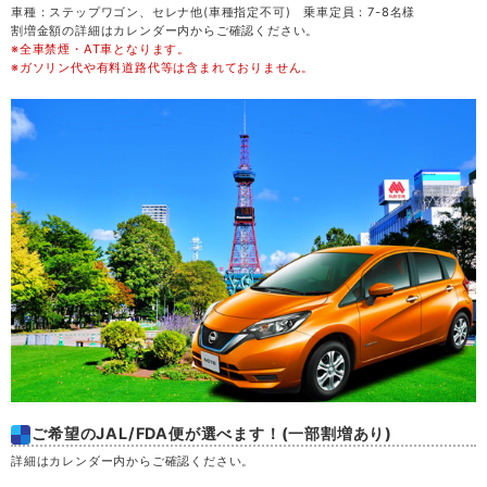
車種：ステップワゴン、セレナ他(車種指定不可) 乗車定員：7-8名様
割増金額の詳細はカレンダー内からご確認ください。
※全車禁煙・AT車となります。
金
21
※ガソリン代や有料道路代等は含まれておりません。
土
22
日
23
月
24
火
25
水
26
木
27
ご希望のJAL/FDA便が選べます！(一部割増あり)
金
28
詳細はカレンダー内からご確認ください。