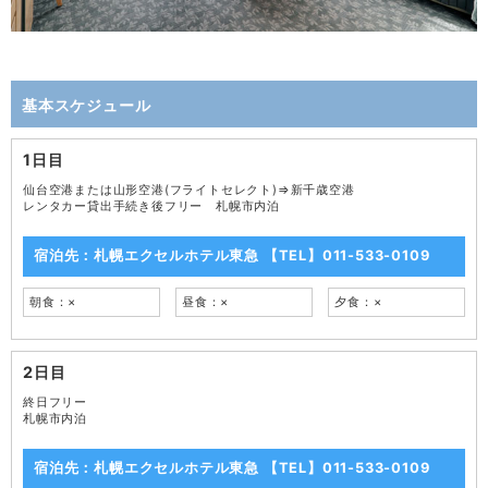
基本スケジュール
1日目
仙台空港または山形空港(フライトセレクト)⇒新千歳空港
レンタカー貸出手続き後フリー 札幌市内泊
宿泊先：札幌エクセルホテル東急 【TEL】011-533-0109
朝食：×
昼食：×
夕食：×
2日目
終日フリー
札幌市内泊
宿泊先：札幌エクセルホテル東急 【TEL】011-533-0109