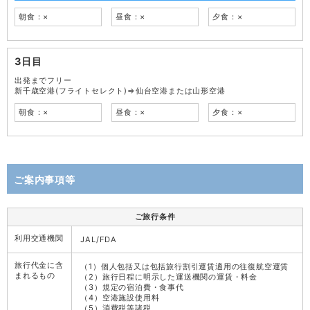
朝食：×
昼食：×
夕食：×
3日目
出発までフリー
新千歳空港(フライトセレクト)⇒仙台空港または山形空港
朝食：×
昼食：×
夕食：×
ご案内事項等
ご旅行条件
利用交通機関
JAL/FDA
旅行代金に含
（1）個人包括又は包括旅行割引運賃適用の往復航空運賃
まれるもの
（2）旅行日程に明示した運送機関の運賃・料金
（3）規定の宿泊費・食事代
（4）空港施設使用料
（5）消費税等諸税