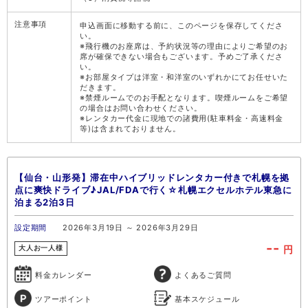
注意事項
申込画面に移動する前に、このページを保存してくださ
い。
※飛行機のお座席は、予約状況等の理由によりご希望のお
席が確保できない場合もございます。予めご了承くださ
い。
※お部屋タイプは洋室・和洋室のいずれかにてお任せいた
だきます。
※禁煙ルームでのお手配となります。喫煙ルームをご希望
の場合はお問い合わせください。
※レンタカー代金に現地での諸費用(駐車料金・高速料金
等)は含まれておりません。
【仙台・山形発】滞在中ハイブリッドレンタカー付きで札幌を拠
点に爽快ドライブ♪JAL/FDAで行く☆札幌エクセルホテル東急に
泊まる2泊3日
設定期間
2026年3月19日 ～ 2026年3月29日
--
円
大人お一人様
料金カレンダー
よくあるご質問
ツアーポイント
基本スケジュール