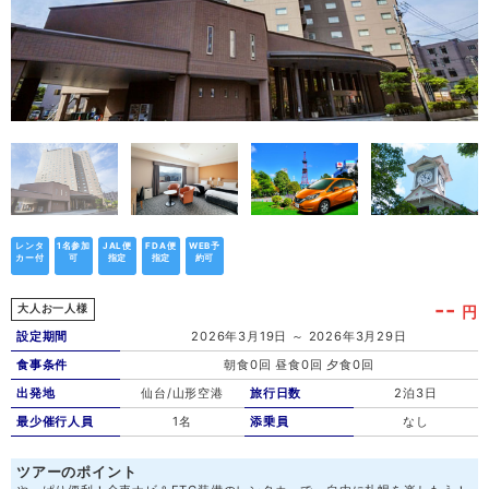
レンタ
1名参加
JAL便
FDA便
WEB予
カー付
可
指定
指定
約可
--
円
大人お一人様
設定期間
2026年3月19日 ～ 2026年3月29日
食事条件
朝食0回 昼食0回 夕食0回
出発地
仙台/山形空港
旅行日数
2泊3日
最少催行人員
1名
添乗員
なし
ツアーのポイント