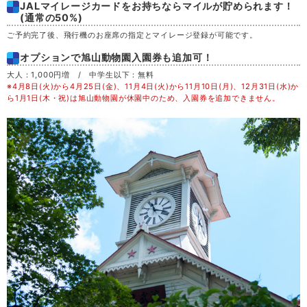
JALマイレージカードをお持ちならマイルが貯められます！
土
29
(通常の50%)
ご予約完了後、飛行機のお座席の指定とマイレージ登録が可能です。
日
30
オプションで旭山動物園入園券も追加可！
大人：1,000円増 / 中学生以下：無料
月
31
※4月8日(火)から4月25日(金)、11月4日(火)から11月10日(月)、12月31日(水)か
ら1月1日(木・祝)は旭山動物園が休園中のため、入園券を追加できません。