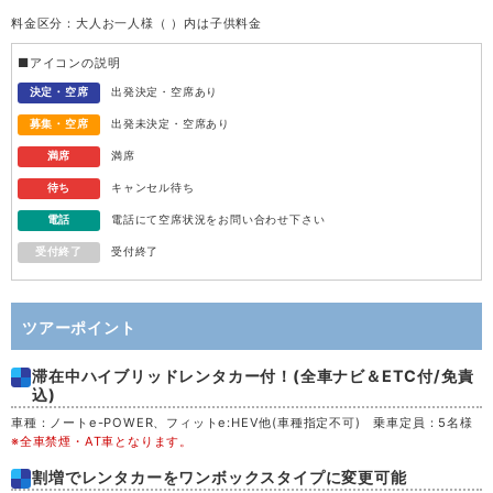
料金区分：大人お一人様（ ）内は子供料金
水
12
■アイコンの説明
木
13
決定・空席
出発決定・空席あり
募集・空席
出発未決定・空席あり
金
14
満席
満席
待ち
キャンセル待ち
土
15
電話
電話にて空席状況をお問い合わせ下さい
受付終了
受付終了
日
16
月
17
ツアーポイント
滞在中ハイブリッドレンタカー付！(全車ナビ＆ETC付/免責
火
18
込)
車種：ノートe-POWER、フィットe:HEV他(車種指定不可) 乗車定員：5名様
水
19
※全車禁煙・AT車となります。
割増でレンタカーをワンボックスタイプに変更可能
木
20