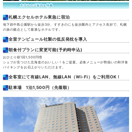
札幌エクセルホテル東急に宿泊
地下鉄中島公園駅から徒歩3分、すすきのにも徒歩圏内とアクセス良好で、札幌
の旅の拠点として最適なホテルです。
全室テンピュール社製の低反発枕を導入
朝食付プランに変更可能(予約時申込)
おひとり様1回1,500円増
シェフが見つけた北海道のおいしい！をご提案。必食メニューが勢揃いの和洋食
バイキングをお召上がりいただけます。
全客室にて有線LAN、無線LAN（Wi-Fi）をご利用OK！
駐車場 1泊1,500円（先着順）