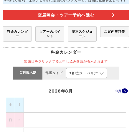
やっぱり便利！全車ナビ＆ETC装備のレンタカーで、自由に札幌を楽しもう！
空席照会・ツアー予約へ進む
料金カレンダ
ツアーのポイ
基本スケジュ
ご案内事項等
ー
ント
ール
料金カレンダー
出発日をクリックすると申し込み画面が表示されます
ご利用人数
部屋タイプ
2026年8月
9月
土
1
日
2