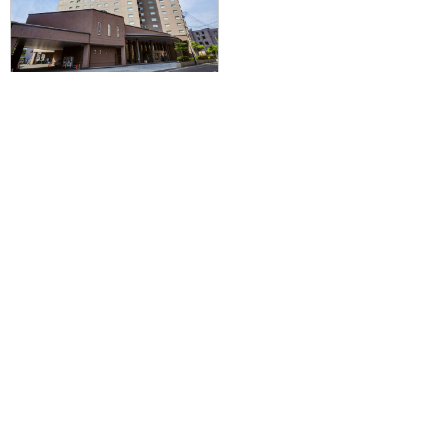
【仙台・山形発】滞在中ハイブリ
ッドレンタカー付きで札幌を拠点
に爽快ドライブ♪JAL/FDAで行く
☆札幌エクセルホテル東急に泊ま
る2泊3日
55,900円～104,200円
旅行企画実施
札幌通運株式会社
sapporo experss co.,ltd.
観光庁長官登録旅行業第225号
会社概要
個人情報保護方針について