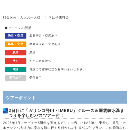
火
11
料金区分：大人お一人様（ ）内は子供料金
水
12
■アイコンの説明
木
13
決定・空席
出発決定・空席あり
募集・空席
出発未決定・空席あり
金
14
満席
満席
待ち
キャンセル待ち
土
15
電話
電話にて空席状況をお問い合わせ下さい
受付終了
受付終了
日
16
月
17
ツアーポイント
2日目に『ガリンコ号III・IMERU』クルーズ＆層雲峡氷瀑ま
火
18
つりを楽しむバスツアー付！
2026年1月にデビュー5周年を迎えるガリンコ号III・IMERUに乗船し、紋別・オ
水
19
ホーツクへ大迫力の流氷を観に行く札幌からの往復バス付プラン。この季節なら