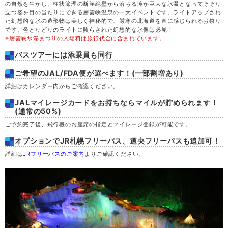
の自然を生かし、柱状節理の断崖絶壁から落ちる滝が巨大な氷瀑となってそそり
立つ姿を目の当たりにできる層雲峡温泉の一大イベントです。ライトアップされ
た幻想的な氷の造形物は美しく神秘的で、厳寒の北海道を直に感じられるお祭り
です。色とりどりのライトに照らされた幻想的な氷像は必見！
※層雲峡氷瀑まつりの入場料は旅行代金に含まれています。
バスツアーには添乗員も同行
ご希望のJAL/FDA便が選べます！(一部割増あり)
詳細はカレンダー内からご確認ください。
JALマイレージカードをお持ちならマイルが貯められます！
(通常の50%)
ご予約完了後、飛行機のお座席の指定とマイレージ登録が可能です。
オプションでJR札幌フリーパス、道央フリーパスも追加可！
詳細は
JRフリーパスのご案内
よりご確認ください。