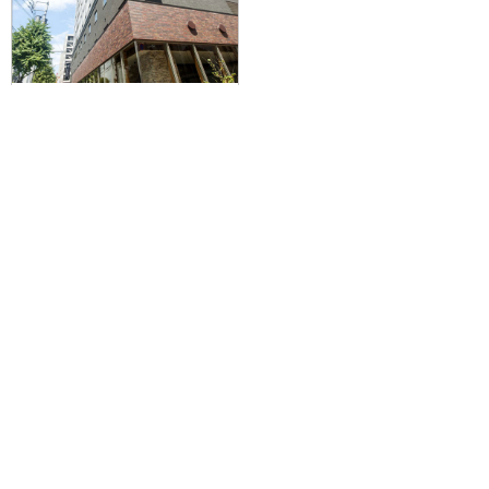
≪仙台・山形発≫流氷砕氷船『ガ
リンコ号III・IMERU』乗船＆幻想
的な氷の祭典『層雲峡氷瀑まつ
り』を巡る人気のバスツアー付！
JAL/FDAで行く☆レンブラントス
タイル札幌に泊まる2泊3日
76,400円～88,300円
旅行企画実施
札幌通運株式会社
sapporo experss co.,ltd.
観光庁長官登録旅行業第225号
会社概要