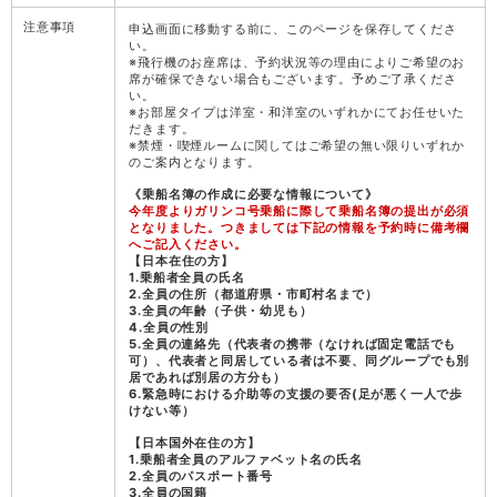
注意事項
申込画面に移動する前に、このページを保存してくださ
い。
※飛行機のお座席は、予約状況等の理由によりご希望のお
席が確保できない場合もございます。予めご了承くださ
い。
※お部屋タイプは洋室・和洋室のいずれかにてお任せいた
だきます。
※禁煙・喫煙ルームに関してはご希望の無い限りいずれか
のご案内となります。
《乗船名簿の作成に必要な情報について》
今年度よりガリンコ号乗船に際して乗船名簿の提出が必須
となりました。つきましては下記の情報を予約時に備考欄
へご記入ください。
【日本在住の方】
1.乗船者全員の氏名
2.全員の住所（都道府県・市町村名まで）
3.全員の年齢（子供・幼児も）
4.全員の性別
5.全員の連絡先（代表者の携帯（なければ固定電話でも
可）、代表者と同居している者は不要、同グループでも別
居であれば別居の方分も）
6.緊急時における介助等の支援の要否(足が悪く一人で歩
けない等）
【日本国外在住の方】
1.乗船者全員のアルファベット名の氏名
2.全員のパスポート番号
3.全員の国籍