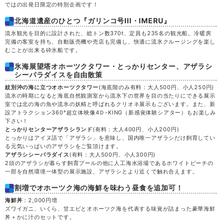
ではの出発日限定の特別企画です！
木
20
北海道遺産のひとつ『ガリンコ号III・IMERU』
流氷観光を目的に設計された、総トン数370t、定員も235名の観光船。冷暖房
完備の客室を持ち、自動販売機や売店も完備し、快適に流氷クルージングを楽し
金
21
むことが出来る砕氷船です。
氷海展望塔オホーツクタワー・とっかりセンター、アザラシ
土
22
シーパラダイスを自由散策
紋別沖の海に立つオホーツクタワー
(海底階のみ有料：大人500円、小人250円)
流氷の時期になると海底自然観測室から流氷下の世界を目の当たりにできる展示
日
23
室では北の海の魚や流氷の妖精と呼ばれるクリオネ展示もございます。また、新
設アトラクション360°超立体映像4Ｄ-KING（新感覚体験シアター）もお楽しみ
下さい！
月
24
とっかりセンターアザラシランド
(有料：大人400円、小人200円)
とっかりはアイヌ語で「アザラシ」を意味し、国内唯一アザラシだけ飼育してい
る元気いっぱいのアザラシをご覧頂けます。
火
25
アザラシシーパラダイス
(有料：大人500円、小人300円)
2頭のアザラシが暮らす飼育プールの他に人工海水浴場であるホワイトビーチの
一部を自然環境一体型の展示施設、アザラシとより近くで触れ合えます。
水
26
割増でオホーツク海の海鮮を味わう昼食を追加可！
木
27
海鮮丼
：2,000円増
ズワイガニ、いくら、甘エビとオホーツク海を代表する味覚が詰まった豪華海鮮
丼＋かに汁のセットです。