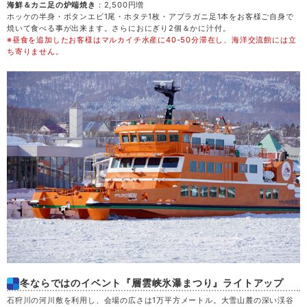
金
28
海鮮＆カニ足の炉端焼き
：2,500円増
ホッケの半身・ボタンエビ1尾・ホタテ1枚・アブラガニ足1本をお客様ご自身で
焼いて食べる事が出来ます。さらにおにぎり2個＆かに汁付。
※昼食を追加したお客様はマルカイチ水産に40-50分滞在し、海洋交流館には立
土
29
ち寄りません。
日
30
月
31
冬ならではのイベント『層雲峡氷瀑まつり』ライトアップ
石狩川の河川敷を利用し、会場の広さは1万平方メートル。大雪山麓の深い渓谷