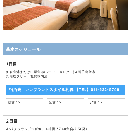
基本スケジュール
1日目
仙台空港または山形空港(フライトセレクト)⇒新千歳空港
到着後フリー 札幌市内泊
宿泊先：レンブラントスタイル札幌 【TEL】011-522-5746
朝食：×
昼食：×
夕食：×
2日目
ANAクラウンプラザホテル札幌(*7:40集合/7:50発)