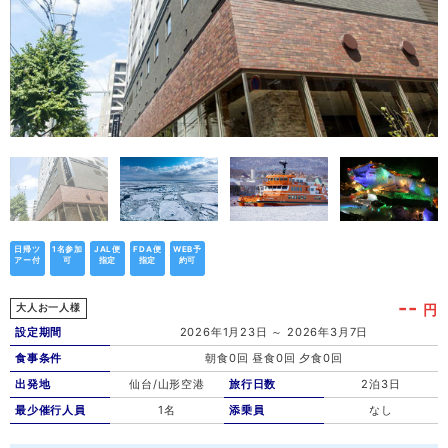
日帰ツ
1名参加
JAL便
FDA便
WEB予
アー付
可
指定
指定
約可
--
円
大人お一人様
設定期間
2026年1月23日 ～ 2026年3月7日
食事条件
朝食0回 昼食0回 夕食0回
出発地
仙台/山形空港
旅行日数
2泊3日
最少催行人員
1名
添乗員
なし