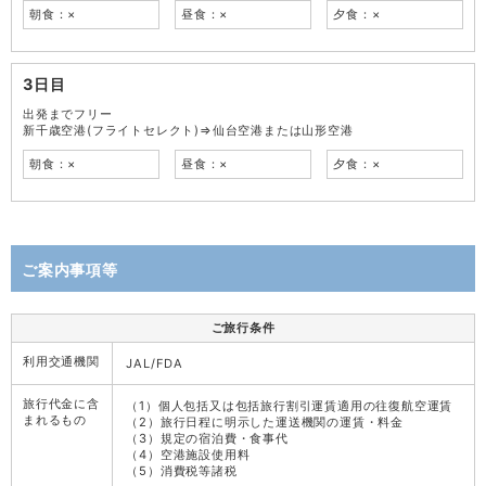
朝食：×
昼食：×
夕食：×
3日目
出発までフリー
新千歳空港(フライトセレクト)⇒仙台空港または山形空港
朝食：×
昼食：×
夕食：×
ご案内事項等
ご旅行条件
利用交通機関
JAL/FDA
旅行代金に含
（1）個人包括又は包括旅行割引運賃適用の往復航空運賃
まれるもの
（2）旅行日程に明示した運送機関の運賃・料金
（3）規定の宿泊費・食事代
（4）空港施設使用料
（5）消費税等諸税