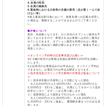
4.全員の性別
5.全員の連絡先
6.緊急時における介助等の支援の要否（足が悪く一人で歩
けない等）
※海上運送法第15条において、旅客名簿への記載を拒否し
た場合は、乗船することができませんのでご了承くださ
い。
■夕食について
各自・自由食となります。かに弁当のオプション販売を予
定しておりますので、希望されるお客様へは当日ご案内さ
せていただきます。オプション販売を利用されない場合
は、お買い求め頂く場所が限られますので、軽食を予めご
用意ください。
≪オンライン予約時の注意事項及びお願い≫
※0-2歳の幼児のお客様は別途お座席料3,000円を頂戴い
たします。
※上記幼児のお客様込みのお申込みは、オンライン予約は
できません。お電話でのお申込み限定となります。
≪流氷状況及びガリンコ号欠航時の代替及び返金について
≫
１）流氷砕氷船が天候等により欠航になった場合
大人4,000円/小人2,000円(1月)、大人5,000円/小人
3,000円(2・3月)をご返金し、代替としてオホーツク流氷
科学センター「ギザ」へ立ち寄り致します。
２）道路状況により紋別まで行けなかった場合
大人7,300円/小人5,300円(1月)、大人8,300円/小人
5,300円(2・3月)をご返金し、層雲峡氷瀑まつりのみを見
学します。