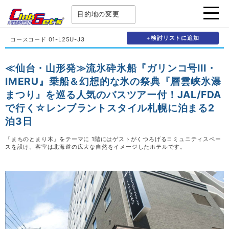
目的地の変更
+検討リストに追加
コースコード 01-L25U-J3
≪仙台・山形発≫流氷砕氷船『ガリンコ号III・
IMERU』乗船＆幻想的な氷の祭典『層雲峡氷瀑
まつり』を巡る人気のバスツアー付！JAL/FDA
で行く☆レンブラントスタイル札幌に泊まる2
泊3日
「まちのとまり木」をテーマに 1階にはゲストがくつろげるコミュニティスペー
スを設け、客室は北海道の広大な自然をイメージしたホテルです。