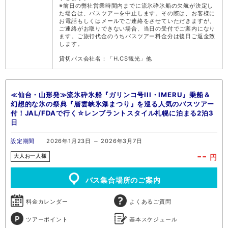
※前日の弊社営業時間内までに流氷砕氷船の欠航が決定し
た場合は、バスツアーを中止します。その際は、お客様に
お電話もしくはメールでご連絡をさせていただきますが、
ご連絡がお取りできない場合、当日の受付でご案内になり
ます。ご旅行代金のうちバスツアー料金分は後日ご返金致
します。
貸切バス会社名：「H.CS観光」他
≪仙台・山形発≫流氷砕氷船『ガリンコ号III・IMERU』乗船＆
幻想的な氷の祭典『層雲峡氷瀑まつり』を巡る人気のバスツアー
付！JAL/FDAで行く☆レンブラントスタイル札幌に泊まる2泊3
日
設定期間
2026年1月23日 ～ 2026年3月7日
--
円
大人お一人様
バス集合場所のご案内
料金カレンダー
よくあるご質問
ツアーポイント
基本スケジュール