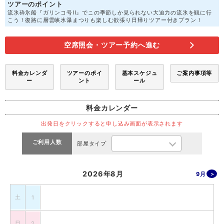
ツアーのポイント
流氷砕氷船『ガリンコ号II』でこの季節しか見られない大迫力の流氷を観に行
こう！復路に層雲峡氷瀑まつりも楽しむ欲張り日帰りツアー付きプラン！
空席照会・ツアー予約へ進む
料金カレンダ
ツアーのポイ
基本スケジュ
ご案内事項等
ー
ント
ール
料金カレンダー
出発日をクリックすると申し込み画面が表示されます
ご利用人数
部屋タイプ
2026年8月
9月
土
1
日
2