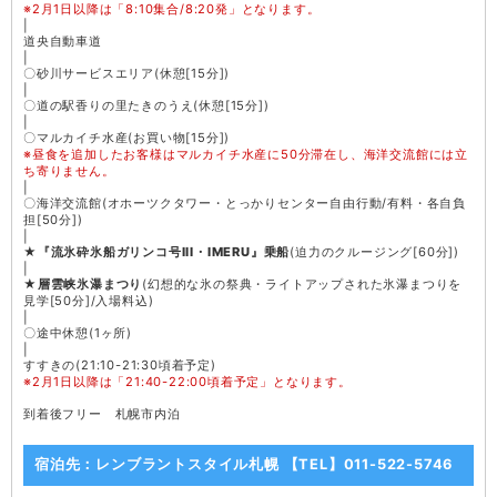
※2月1日以降は「8:10集合/8:20発」となります。
|
道央自動車道
|
〇砂川サービスエリア(休憩[15分])
|
〇道の駅香りの里たきのうえ(休憩[15分])
|
〇マルカイチ水産(お買い物[15分])
※昼食を追加したお客様はマルカイチ水産に50分滞在し、海洋交流館には立
ち寄りません。
|
〇海洋交流館(オホーツクタワー・とっかりセンター自由行動/有料・各自負
担[50分])
|
★
『流氷砕氷船ガリンコ号III・IMERU』乗船
(迫力のクルージング[60分])
|
★
層雲峡氷瀑まつり
(幻想的な氷の祭典・ライトアップされた氷瀑まつりを
見学[50分]/入場料込)
|
〇途中休憩(1ヶ所)
|
すすきの(21:10-21:30頃着予定)
※2月1日以降は「21:40-22:00頃着予定」となります。
到着後フリー 札幌市内泊
宿泊先：レンブラントスタイル札幌 【TEL】011-522-5746