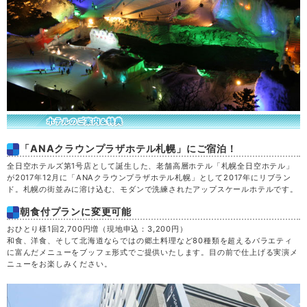
「ANAクラウンプラザホテル札幌」にご宿泊！
全日空ホテルズ第1号店として誕生した、老舗高層ホテル「札幌全日空ホテル」
が2017年12月に「ANAクラウンプラザホテル札幌」として2017年にリブラン
ド。札幌の街並みに溶け込む、モダンで洗練されたアップスケールホテルです。
朝食付プランに変更可能
おひとり様1回2,700円増（現地申込：3,200円）
和食、洋食、そして北海道ならではの郷土料理など80種類を超えるバラエティ
に富んだメニューをブッフェ形式でご提供いたします。目の前で仕上げる実演メ
ニューをお楽しみください。