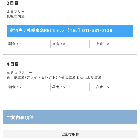
3日目
終日フリー
札幌市内泊
宿泊先：札幌東急REIホテル 【TEL】011-531-0109
朝食：×
昼食：×
夕食：×
4日目
出発までフリー
新千歳空港(フライトセレクト)⇒仙台空港または山形空港
朝食：×
昼食：×
夕食：×
ご案内事項等
ご旅行条件