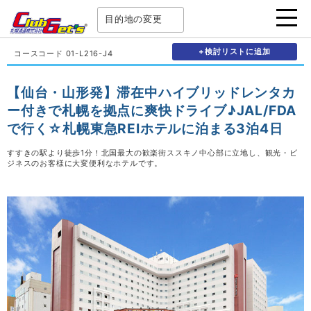
目的地の変更
+検討リストに追加
コースコード 01-L216-J4
【仙台・山形発】滞在中ハイブリッドレンタカ
ー付きで札幌を拠点に爽快ドライブ♪JAL/FDA
で行く☆札幌東急REIホテルに泊まる3泊4日
すすきの駅より徒歩1分！北国最大の歓楽街ススキノ中心部に立地し、観光・ビ
ジネスのお客様に大変便利なホテルです。