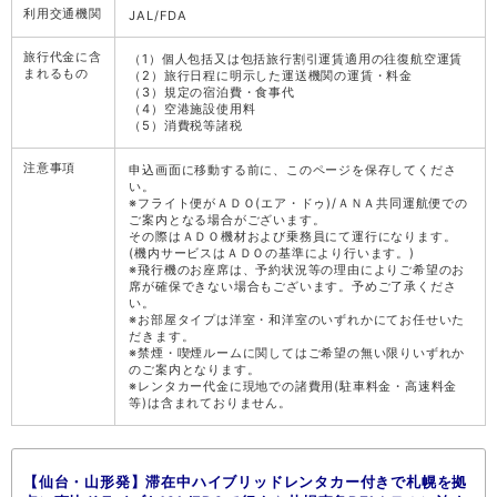
利用交通機関
JAL/FDA
旅行代金に含
（1）個人包括又は包括旅行割引運賃適用の往復航空運賃
まれるもの
（2）旅行日程に明示した運送機関の運賃・料金
（3）規定の宿泊費・食事代
（4）空港施設使用料
（5）消費税等諸税
注意事項
申込画面に移動する前に、このページを保存してくださ
い。
※フライト便がＡＤＯ(エア・ドゥ)/ＡＮＡ共同運航便での
ご案内となる場合がございます。
その際はＡＤＯ機材および乗務員にて運行になります。
(機内サービスはＡＤＯの基準により行います。)
※飛行機のお座席は、予約状況等の理由によりご希望のお
席が確保できない場合もございます。予めご了承くださ
い。
※お部屋タイプは洋室・和洋室のいずれかにてお任せいた
だきます。
※禁煙・喫煙ルームに関してはご希望の無い限りいずれか
のご案内となります。
※レンタカー代金に現地での諸費用(駐車料金・高速料金
等)は含まれておりません。
【仙台・山形発】滞在中ハイブリッドレンタカー付きで札幌を拠