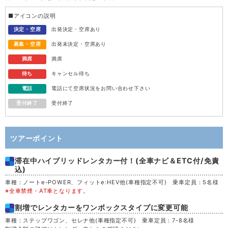
水
12
■アイコンの説明
木
13
決定・空席
出発決定・空席あり
募集・空席
出発未決定・空席あり
金
14
満席
満席
待ち
キャンセル待ち
土
15
電話
電話にて空席状況をお問い合わせ下さい
受付終了
受付終了
日
16
月
17
ツアーポイント
滞在中ハイブリッドレンタカー付！(全車ナビ＆ETC付/免責
火
18
込)
車種：ノートe-POWER、フィットe:HEV他(車種指定不可) 乗車定員：5名様
水
19
※全車禁煙・AT車となります。
割増でレンタカーをワンボックスタイプに変更可能
木
20
車種：ステップワゴン、セレナ他(車種指定不可) 乗車定員：7-8名様