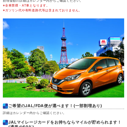
割増金額の詳細はカレンダー内からご確認ください。
※全車禁煙・AT車となります。
金
21
※ガソリン代や有料道路代等は含まれておりません。
土
22
日
23
月
24
火
25
水
26
木
27
ご希望のJAL/FDA便が選べます！(一部割増あり)
金
28
詳細はカレンダー内からご確認ください。
JALマイレージカードをお持ちならマイルが貯められます！
土
29
(通常の50%)