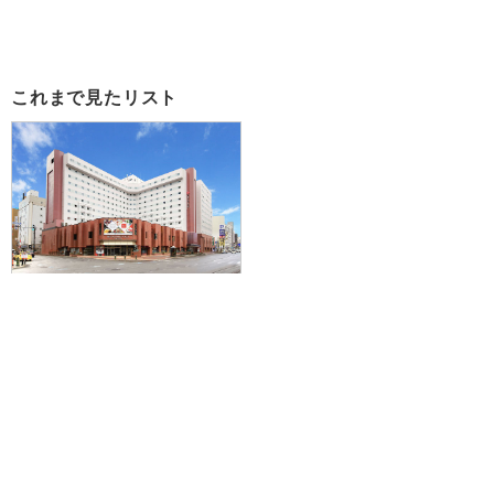
これまで見たリスト
【仙台・山形発】滞在中ハイブリ
ッドレンタカー付きで札幌を拠点
に爽快ドライブ♪JAL/FDAで行く
☆札幌東急REIホテルに泊まる3泊
4日
65,900円～113,300円