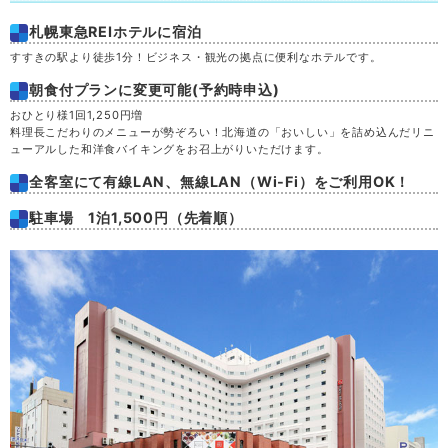
札幌東急REIホテルに宿泊
すすきの駅より徒歩1分！ビジネス・観光の拠点に便利なホテルです。
朝食付プランに変更可能(予約時申込)
おひとり様1回1,250円増
料理長こだわりのメニューが勢ぞろい！北海道の「おいしい」を詰め込んだリニ
ューアルした和洋食バイキングをお召上がりいただけます。
全客室にて有線LAN、無線LAN（Wi-Fi）をご利用OK！
駐車場 1泊1,500円（先着順）