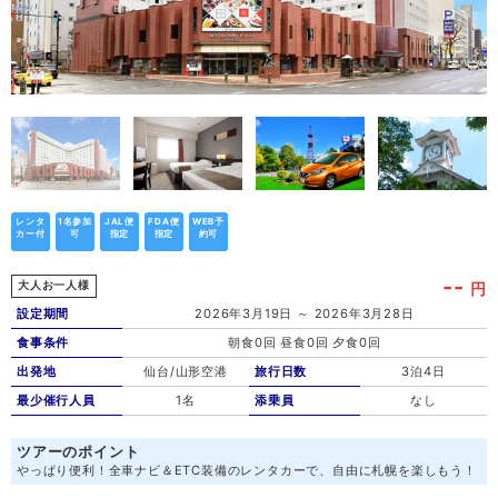
レンタ
1名参加
JAL便
FDA便
WEB予
カー付
可
指定
指定
約可
--
円
大人お一人様
設定期間
2026年3月19日 ～ 2026年3月28日
食事条件
朝食0回 昼食0回 夕食0回
出発地
仙台/山形空港
旅行日数
3泊4日
最少催行人員
1名
添乗員
なし
ツアーのポイント
やっぱり便利！全車ナビ＆ETC装備のレンタカーで、自由に札幌を楽しもう！