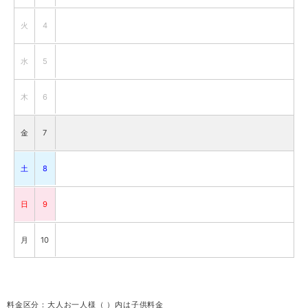
火
4
水
5
木
6
金
7
土
8
日
9
月
10
火
11
料金区分：大人お一人様（ ）内は子供料金