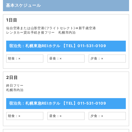
基本スケジュール
1日目
仙台空港または山形空港(フライトセレクト)⇒新千歳空港
レンタカー貸出手続き後フリー 札幌市内泊
宿泊先：札幌東急REIホテル 【TEL】011-531-0109
朝食：×
昼食：×
夕食：×
2日目
終日フリー
札幌市内泊
宿泊先：札幌東急REIホテル 【TEL】011-531-0109
朝食：×
昼食：×
夕食：×