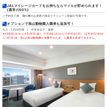
JALマイレージカードをお持ちならマイルが貯められます！
土
29
(通常の50%)
ご予約完了後、飛行機のお座席の指定とマイレージ登録が可能です。
日
30
オプションで旭山動物園入園券も追加可！
大人：1,000円増 / 中学生以下：無料
月
31
※4月8日(火)から4月25日(金)、11月4日(火)から11月10日(月)、12月31日(水)か
ら1月1日(木・祝)は旭山動物園が休園中のため、入園券を追加できません。