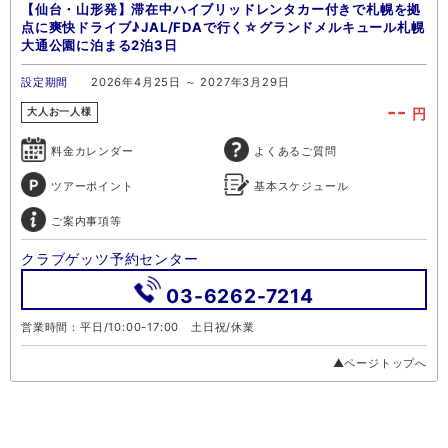
【仙台・山形発】滞在中ハイブリッドレンタカー付きで札幌を拠
点に爽快ドライブ♪JAL/FDAで行く☆グランドメルキュール札幌
大通公園に泊まる2泊3日
設定期間
2026年4月25日 ～ 2027年3月29日
--
円
大人お一人様
料金カレンダー
よくあるご質問
ツアーポイント
基本スケジュール
ご案内事項等
クラブゲッツ予約センター
03-6262-7214
営業時間：平日/10:00-17:00 土日祝/休業
▲ページトップへ