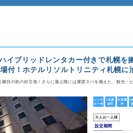
中ハイブリッドレンタカー付きで札幌を
大浴場付！ホテルリソルトリニティ札幌に
通公園目の前の好立地！さらに最上階には展望スパを備えた、観光・
レンタ
1名参
大浴場
J
カー付
加可
付
大人お一人様
設定期間