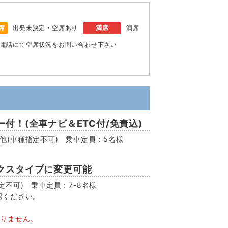
席
出発未決定・空席あり
満席
満席
電話にて空席状況をお問い合わせ下さい
付！(全車ナビ＆ETC付/免責込)
EV他(車種指定不可) 乗車定員：5名様
クスタイプに変更可能
不可) 乗車定員：7-8名様
認ください。
おりません。