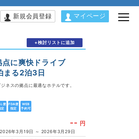
マイページ
新規会員登録
+検討リストに追加
拠点に爽快ドライブ
泊まる2泊3日
ビジネスの拠点に最適なホテルです。
AL便
FDA便
WEB
指定
指定
予約可
--
円
2026年3月19日 ～ 2026年3月29日