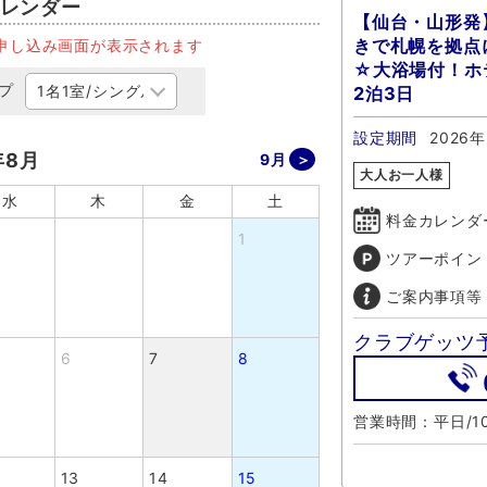
レンダー
【仙台・山形発
きで札幌を拠点に
申し込み画面が表示されます
☆大浴場付！ホ
プ
2泊3日
設定期間
2026年
年8月
9月
大人お一人様
水
木
金
土
料金カレンダ
1
ツアーポイン
ご案内事項等
クラブゲッツ
6
7
8
営業時間：平日/10
13
14
15