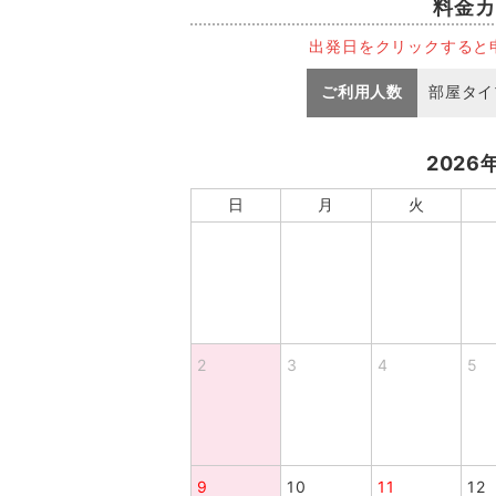
料金カ
出発日をクリックすると
ご利用人数
部屋タイ
2026
日
月
火
2
3
4
5
9
10
11
12