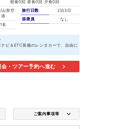
朝食0回 昼食0回 夕食0回
/山形空
旅行日数
2泊3日
港
添乗員
なし
1名
ト
ナビ＆ETC装備のレンタカーで、自由に
照会・ツアー予約へ進む
ご案内事項等