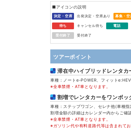
■アイコンの説明
決定・空席
出発決定・空席あり
募集・空
待ち
キャンセル待ち
電話
受付終了
受付終了
ツアーポイント
滞在中ハイブリッドレンタカー
車種：ノートe-POWER、フィットe:H
※全車禁煙・AT車となります。
割増でレンタカーをワンボッ
車種：ステップワゴン、セレナ他(車種指定
割増金額の詳細はカレンダー内からご確
※全車禁煙・AT車となります。
※ガソリン代や有料道路代等は含まれて