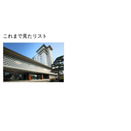
これまで見たリスト
【伊丹空港発】函館エリアのJR・
市電などが2日間乗り放題の「はこ
だて旅するフリーパス」付！JAL
で行く☆朝夕食付！湯の川温泉 湯
元啄木亭に泊まる3泊4日
120,200円～189,200円