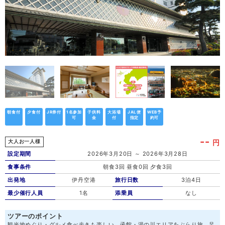
朝食付
夕食付
JR券付
1名参加
子供料
大浴場
JAL便
WEB予
可
金
付
指定
約可
--
円
大人お一人様
設定期間
2026年3月20日 ～ 2026年3月28日
食事条件
朝食3回 昼食0回 夕食3回
出発地
伊丹空港
旅行日数
3泊4日
最少催行人員
1名
添乗員
なし
ツアーのポイント
観光地めぐり・グルメ食べ歩きも楽しい、函館・湯の川エリアをぶらり旅。足