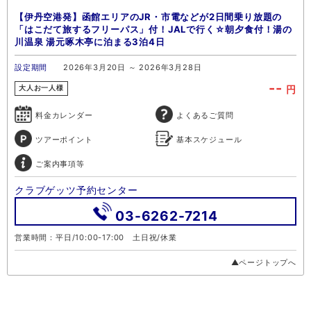
【伊丹空港発】函館エリアのJR・市電などが2日間乗り放題の
「はこだて旅するフリーパス」付！JALで行く☆朝夕食付！湯の
川温泉 湯元啄木亭に泊まる3泊4日
設定期間
2026年3月20日 ～ 2026年3月28日
--
円
大人お一人様
料金カレンダー
よくあるご質問
ツアーポイント
基本スケジュール
ご案内事項等
クラブゲッツ予約センター
03-6262-7214
営業時間：平日/10:00-17:00 土日祝/休業
▲ページトップへ