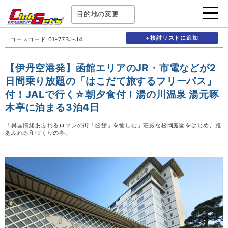
目的地の変更
+検討リストに追加
コースコード 01-77BJ-J4
【伊丹空港発】函館エリアのJR・市電などが2
日間乗り放題の「はこだて旅するフリーパス」
付！JALで行く☆朝夕食付！湯の川温泉 湯元啄
木亭に泊まる3泊4日
「異国情緒あふれるロマンの街「函館」を愉しむ」荘厳な松岡庭園をはじめ、雅
あふれる和づくりの亭。