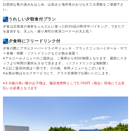
幻想的な夜の漁火をはじめ、山並みと海岸美がおりなす三大景観をご堪能下さ
い。
うれしい夕朝食付プラン
夕食は北海道の食材をふんだんに使った約50品の和洋中バイキング。できたて
を提供する、天ぷら・握り寿司の実演コーナーが大人気！
夕食時にフリードリンク付
夕食の際にアサヒスーパードライ中ジョッキ・ブラックニッカハイボール・サワ
ー各種・焼酎・ソフトドリンクなどが飲み放題！
※アルコールメニューのご提供は、ご着席から60分制限となります。最初にスタ
ッフより時間の案内をさせて頂きます。（ソフトドリンクは無制限）
※上記ご提供内容は一部です。その他、有料メニューもございます。
※お飲み物はセルフサービスにて、グラス交換制でお願いいたします。
※3-5歳の添い寝のお子様は、施設使用料として2,700円（税込）現地にてお支
払いが必要となります