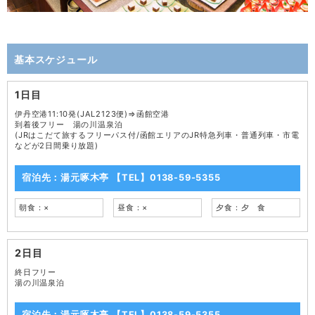
基本スケジュール
1日目
伊丹空港11:10発(JAL2123便)⇒函館空港
到着後フリー 湯の川温泉泊
(JRはこだて旅するフリーパス付/函館エリアのJR特急列車・普通列車・市電
などが2日間乗り放題)
宿泊先：湯元啄木亭 【TEL】0138-59-5355
朝食：×
昼食：×
夕食：夕 食
2日目
終日フリー
湯の川温泉泊
宿泊先：湯元啄木亭 【TEL】0138-59-5355