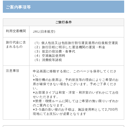
ご案内事項等
ご旅行条件
利用交通機関
JAL(日本航空)
旅行代金に含
（1）個人包括又は包括旅行割引運賃適用の往復航空運賃
まれるもの
（2）旅行日程に明示した運送機関の運賃・料金
（3）規定の宿泊費・食事代
（4）空港施設使用料
（5）消費税等諸税
注意事項
申込画面に移動する前に、このページを保存してくださ
い。
※飛行機のお座席は、予約状況等の理由によりご希望のお
席が確保できない場合もございます。予めご了承くださ
い。
※お部屋タイプは和室・洋室・和洋室のいずれかにてお任
せいただきます。
※禁煙・喫煙ルームに関してはご希望の無い限りいずれか
のご案内となります。
※3-5歳の添い寝のお子様は、施設使用料として2,700円
現地にてお支払いが必要となります