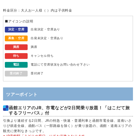
料金区分：大人お一人様（ ）内は子供料金
水
12
■アイコンの説明
木
13
決定・空席
出発決定・空席あり
募集・空席
出発未決定・空席あり
金
14
満席
満席
待ち
キャンセル待ち
土
15
電話
電話にて空席状況をお問い合わせ下さい
受付終了
受付終了
日
16
月
17
ツアーポイント
函館エリアのJR、市電などが2日間乗り放題！「はこだて旅
火
18
するフリーパス」付
引換より連続する2日間、JRの特急・快速・普通列車と函館市電全線、道南いさ
水
19
りび鉄道全線、函館バス（一部路線を除く）が乗り放題の、函館・道南エリアの
観光に便利なきっぷです。