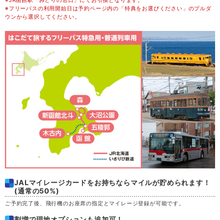
※JR函館駅「みどりの窓口」にてお引換となります。
木
20
※フリーパスの利用開始日は予約ページ内の「特典をお選びください」のプルダ
ウンから選択してください。
金
21
土
22
日
23
月
24
火
25
水
26
JALマイレージカードをお持ちならマイルが貯められます！
木
27
(通常の50%)
ご予約完了後、飛行機のお座席の指定とマイレージ登録が可能です。
金
28
割増で現地オプションも追加可！