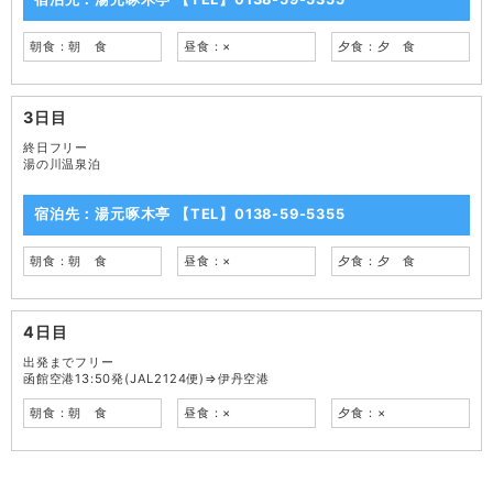
朝食：朝 食
昼食：×
夕食：夕 食
3日目
終日フリー
湯の川温泉泊
宿泊先：湯元啄木亭 【TEL】0138-59-5355
朝食：朝 食
昼食：×
夕食：夕 食
4日目
出発までフリー
函館空港13:50発(JAL2124便)⇒伊丹空港
朝食：朝 食
昼食：×
夕食：×