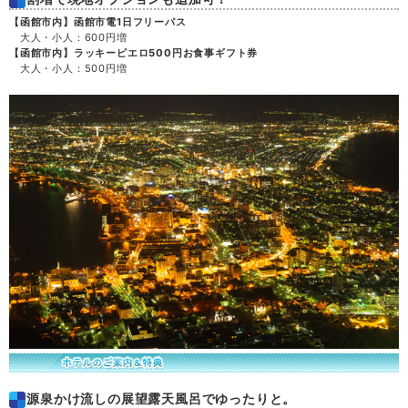
【函館市内】函館市電1日フリーパス
土
29
大人・小人：600円増
【函館市内】ラッキーピエロ500円お食事ギフト券
大人・小人：500円増
日
30
月
31
源泉かけ流しの展望露天風呂でゆったりと。