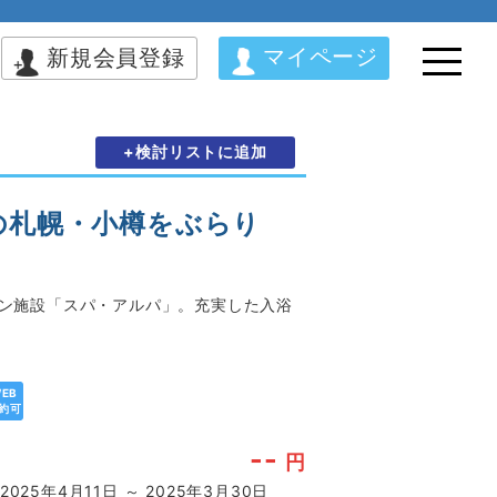
マイページ
新規会員登録
+検討リストに追加
の札幌・小樽をぶらり
ョン施設「スパ・アルパ」。充実した入浴
EB
約可
--
円
2025年4月11日 ～ 2025年3月30日