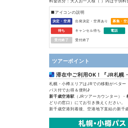
料金区分：大人お一人様（ ）内は子供料
■アイコンの説明
決定・空席
出発決定・空席あり
募集・空
待ち
キャンセル待ち
電話
受付終了
受付終了
ツアーポイント
滞在中ご利用OK！『JR札幌
札幌・小樽エリアはJRでの移動がベター
パス付でお得＆便利♪
新千歳空港駅
（JRツアーカウンター）・
どりの窓口）にてお引き換えください。
新千歳空港到着後、空港地下直結の新千