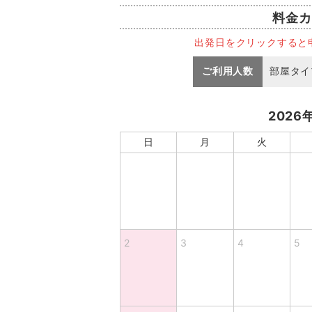
料金カ
出発日をクリックすると
ご利用人数
部屋タイ
2026
日
月
火
2
3
4
5