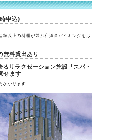
時申込)
種類以上の料理が並ぶ和洋食バイキングをお
の無料貸出あり
を誇るリラクゼーション施設「スパ・
癒せます
0円かかります