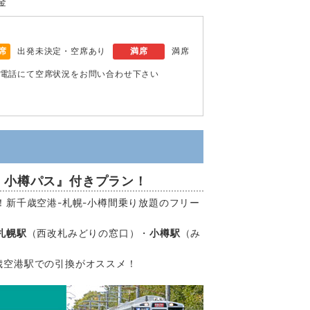
金
席
出発未決定・空席あり
満席
満席
電話にて空席状況をお問い合わせ下さい
・小樽パス』付きプラン！
！新千歳空港-札幌-小樽間乗り放題のフリー
札幌駅
（西改札みどりの窓口）・
小樽駅
（み
歳空港駅での引換がオススメ！