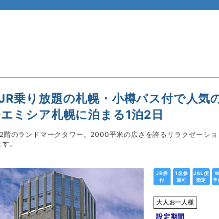
JR乗り放題の札幌・小樽パス付で人気
ルエミシア札幌に泊まる1泊2日
32階のランドマークタワー。2000平米の広さを誇るリラクゼーシ
ます。
JR券
1名参
JAL便
W
付
加可
指定
予
大人お一人様
設定期間