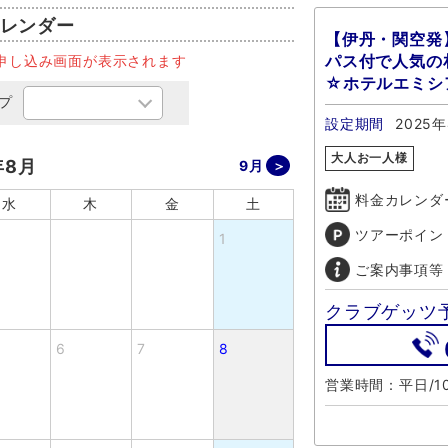
レンダー
【伊丹・関空発
パス付で人気の
申し込み画面が表示されます
☆ホテルエミシ
プ
設定期間
2025年
大人お一人様
年8月
9月
料金カレンダ
水
木
金
土
ツアーポイン
1
ご案内事項等
クラブゲッツ
6
7
8
営業時間：平日/10