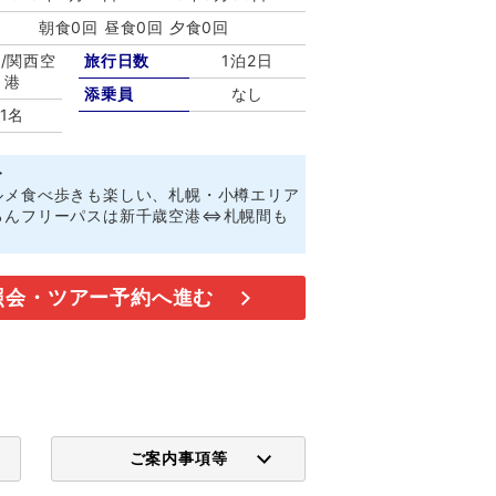
朝食0回 昼食0回 夕食0回
/関西空
旅行日数
1泊2日
港
添乗員
なし
1名
ト
ルメ食べ歩きも楽しい、札幌・小樽エリア
ろんフリーパスは新千歳空港⇔札幌間も
照会・ツアー予約へ進む
ご案内事項等