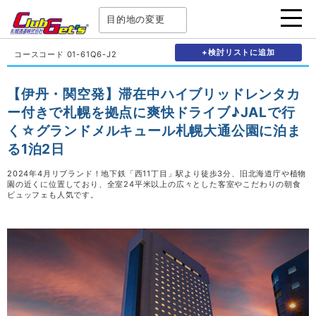
目的地の変更
+検討リストに追加
コースコード 01-61Q6-J2
【伊丹・関空発】滞在中ハイブリッドレンタカ
ー付きで札幌を拠点に爽快ドライブ♪JALで行
く☆グランドメルキュール札幌大通公園に泊ま
る1泊2日
2024年4月リブランド！地下鉄「西11丁目」駅より徒歩3分、旧北海道庁や植物
園の近くに位置しており、全室24平米以上の広々とした客室やこだわりの朝食
ビュッフェも人気です。