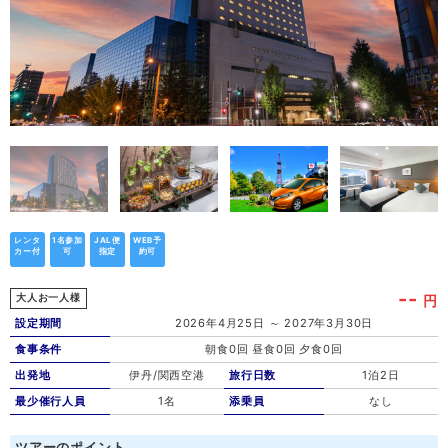
レンタ
1名参加
JAL便
WEB予
カー付
可
指定
約可
--
円
大人お一人様
設定期間
2026年4月25日 ～ 2027年3月30日
食事条件
朝食0回 昼食0回 夕食0回
出発地
伊丹/関西空港
旅行日数
1泊2日
最少催行人員
1名
添乗員
なし
ツアーのポイント