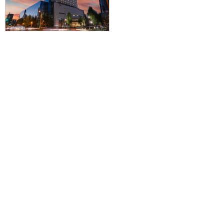
【伊丹・関空発】滞在中ハイブリ
ッドレンタカー付きで札幌を拠点
に爽快ドライブ♪JALで行く☆グラ
ンドメルキュール札幌大通公園に
泊まる1泊2日
50,900円～116,500円
旅行企画実施
札幌通運株式会社
sapporo experss co.,ltd.
観光庁長官登録旅行業第225号
会社概要
個人情報保護方針について