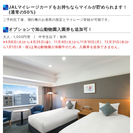
JALマイレージカードをお持ちならマイルが貯められます！
土
29
(通常の50%)
ご予約完了後、飛行機のお座席の指定とマイレージ登録が可能です。
日
30
オプションで旭山動物園入園券も追加可！
大人：1,000円増 / 中学生以下：無料
月
31
※4月8日(火)から4月25日(金)、11月4日(火)から11月10日(月)、12月31日(水)か
ら1月1日(木・祝)は旭山動物園が休園中のため、入園券を追加できません。