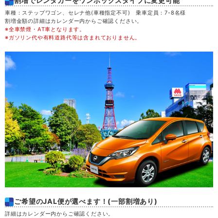
割増でレンタカーをワンボックスタイプに変更可能
木
20
車種：ステップワゴン、セレナ他(車種指定不可) 乗車定員：7-8名様
割増金額の詳細はカレンダー内からご確認ください。
※全車禁煙・AT車となります。
金
21
※ガソリン代や有料道路代等は含まれておりません。
土
22
日
23
月
24
火
25
水
26
木
27
ご希望のJAL便が選べます！(一部割増あり)
金
28
詳細はカレンダー内からご確認ください。