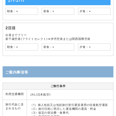
271-2711
朝食：×
昼食：×
夕食：×
2日目
出発までフリー
新千歳空港(フライトセレクト)⇒伊丹空港または関西国際空港
朝食：×
昼食：×
夕食：×
ご案内事項等
ご旅行条件
利用交通機関
JAL(日本航空)
旅行代金に含
（1）個人包括又は包括旅行割引運賃適用の往復航空運賃
まれるもの
（2）旅行日程に明示した運送機関の運賃・料金
（3）規定の宿泊費・食事代