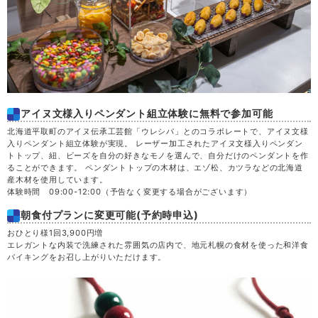
アイヌ文様入りペンダント組立体験に無料で参加可能
北海道平取町のアイヌ伝承工芸館「ウレシパ」とのコラボレートで、アイヌ文様
入りペンダント組立体験が実現。 レーザー加工されたアイヌ文様入りペンダン
トトップ、紐、ビーズを自分の好きなモノを選んで、自分だけのペンダントを作
ることができます。 ペンダントトップの木材は、エゾ松、カツラなどの北海道
産木材を使用しています。
体験時間 09:00-12:00（予告なく変更する場合がございます）
朝食付プランに変更可能(予約時申込)
おひとり様1回3,900円増
エレガントな内装で洗練された雰囲気の店内で、地元札幌の食材を使った和洋食
バイキングをお召し上がりいただけます。