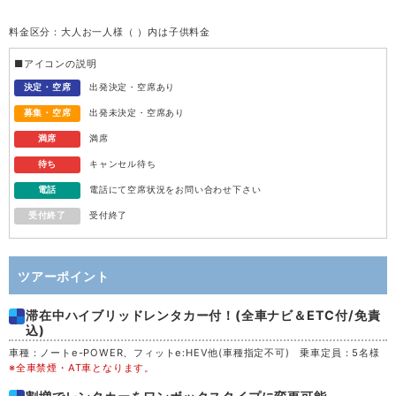
料金区分：大人お一人様（ ）内は子供料金
水
12
■アイコンの説明
木
13
決定・空席
出発決定・空席あり
募集・空席
出発未決定・空席あり
金
14
満席
満席
待ち
キャンセル待ち
土
15
電話
電話にて空席状況をお問い合わせ下さい
受付終了
受付終了
日
16
月
17
ツアーポイント
滞在中ハイブリッドレンタカー付！(全車ナビ＆ETC付/免責
火
18
込)
車種：ノートe-POWER、フィットe:HEV他(車種指定不可) 乗車定員：5名様
水
19
※全車禁煙・AT車となります。