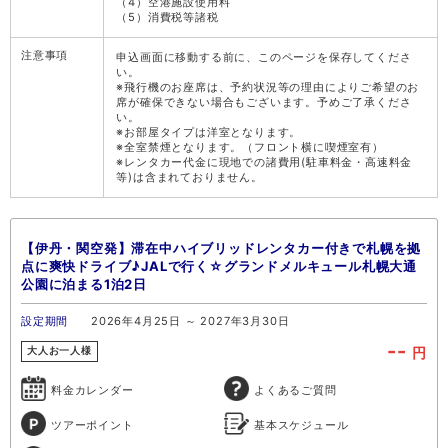
（4）空港施設使用料
（5）消費税等諸税
注意事項
申込画面に移動する前に、このページを保存してくださ
い。
※飛行機のお座席は、予約状況等の理由によりご希望のお
席が確保できない場合もございます。予めご了承くださ
い。
※お部屋タイプは洋室となります。
※全室禁煙となります。（フロント横に喫煙室有）
※レンタカー代金に現地での諸費用(駐車料金・高速料金
等)は含まれておりません。
【伊丹・関空発】滞在中ハイブリッドレンタカー付きで札幌を拠
点に爽快ドライブ♪JALで行く☆グランドメルキュール札幌大通
公園に泊まる1泊2日
設定期間
2026年4月25日 ～ 2027年3月30日
--
円
大人お一人様
料金カレンダー
よくあるご質問
ツアーポイント
基本スケジュール