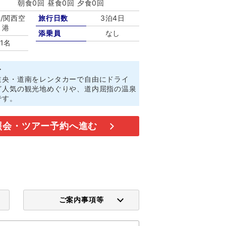
朝食0回 昼食0回 夕食0回
/関西空
旅行日数
3泊4日
港
添乗員
なし
1名
ト
道央・道南をレンタカーで自由にドライ
ど人気の観光地めぐりや、道内屈指の温泉
です。
照会・ツアー予約へ進む
ご案内事項等