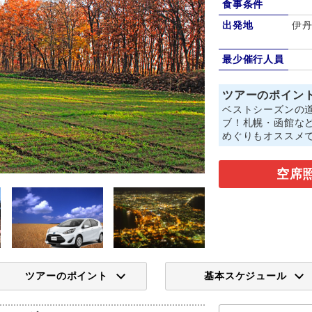
食事条件
出発地
伊丹
最少催行人員
ツアーのポイン
ベストシーズンの
ブ！札幌・函館な
めぐりもオススメ
空席
ツアーのポイント
基本スケジュール