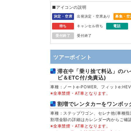
■アイコンの説明
決定・空席
出発決定・空席あり
募集・空
待ち
キャンセル待ち
電話
受付終了
受付終了
ツアーポイント
滞在中「乗り捨て料込」のハ
ビ＆ETC付/免責込)
車種：ノートe-POWER、フィットe:H
※全車禁煙・AT車となります。
割増でレンタカーをワンボッ
車種：ステップワゴン、セレナ他(車種指定
割増金額の詳細はカレンダー内からご確
※全車禁煙・AT車となります。