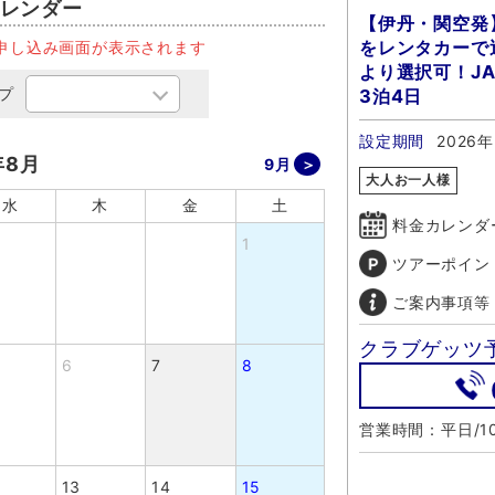
レンダー
【伊丹・関空発
をレンタカーで
申し込み画面が表示されます
より選択可！J
プ
3泊4日
設定期間
2026年
年8月
9月
大人お一人様
水
木
金
土
料金カレンダ
1
ツアーポイン
ご案内事項等
クラブゲッツ
6
7
8
営業時間：平日/10
13
14
15