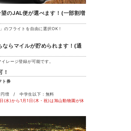
望のJAL便が選べます！(一部割増
」のフライトを自由に選択OK！
。
ちならマイルが貯められます！(通
マイレージ登録が可能です。
可！
フト券
0円増 / 中学生以下：無料
月31日(水)から1月1日(木・祝)は旭山動物園が休