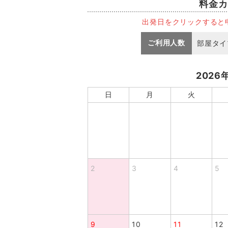
料金カ
出発日をクリックすると
ご利用人数
部屋タイ
2026
日
月
火
2
3
4
5
9
10
11
12