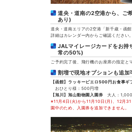
道央・道南の2空港から、ご希
あり)
道央・道南エリアの2空港「新千歳・函館
詳細はカレンダー内からご確認ください
JALマイレージカードをお持
常の50%)
ご予約完了後、飛行機のお座席の指定と
割増で現地オプションも追加
【函館】ラッキーピエロ500円お食事ギ
おひとり様：500円増
【旭川】旭山動物園入園券
大人：1,00
※11月4日(火)から11月10日(月)、12
園中のため、入園券を追加できません。