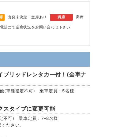
席
出発未決定・空席あり
満席
満席
電話にて空席状況をお問い合わせ下さい
イブリッドレンタカー付！(全車ナ
EV他(車種指定不可) 乗車定員：5名様
クスタイプに変更可能
不可) 乗車定員：7-8名様
認ください。