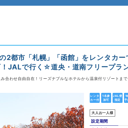
の2都市「札幌」「函館」をレンタカー
！JALで行く☆道央・道南フリープラン
組み合わせ自由自在！リーズナブルなホテルから温泉付リゾートま
レンタ
1名参
JAL便
W
カー付
加可
指定
予
大人お一人様
設定期間