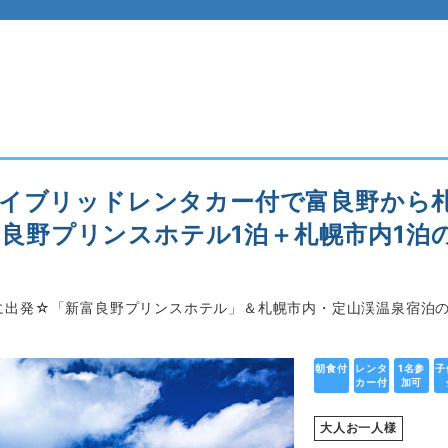
ハイブリッドレンタカー付で富良野から
新富良野プリンスホテル1泊＋札幌市内1
に出発☆「新富良野プリンスホテル」＆札幌市内・定山渓温泉宿泊
朝食付
レンタ
1名参
子
カー付
加可
大人お一人様