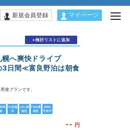
マイページ
新規会員登録
+検討リストに追加
札幌へ爽快ドライブ
泊の3日間≪富良野泊は朝食
の周遊プランです。
供料
大浴場
JAL便
FDA便
WEB
金
付
指定
指定
予約可
--
円