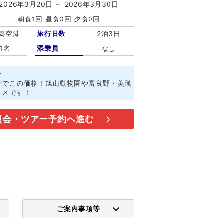
2026年3月20日 ～ 2026年3月30日
朝食1回 昼食0回 夕食0回
潟空港
旅行日数
2泊3日
1名
添乗員
なし
ト
付でこの価格！旭山動物園や富良野・美瑛
スメです！
照会・ツアー予約へ進む
ご案内事項等