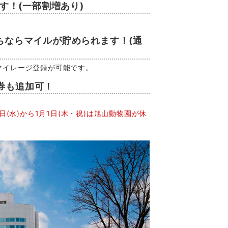
ます！(一部割増あり)
。
ちならマイルが貯められます！(通
マイレージ登録が可能です。
券も追加可！
月31日(水)から1月1日(木・祝)は旭山動物園が休