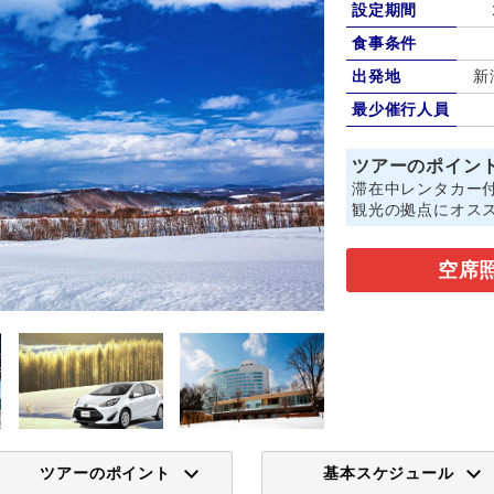
設定期間
食事条件
出発地
新
最少催行人員
ツアーのポイン
滞在中レンタカー
観光の拠点にオス
空席
ツアーのポイント
基本スケジュール