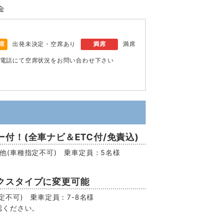
金
席
出発未決定・空席あり
満席
満席
電話にて空席状況をお問い合わせ下さい
付！(全車ナビ＆ETC付/免責込)
EV他(車種指定不可) 乗車定員：5名様
クスタイプに変更可能
不可) 乗車定員：7-8名様
認ください。