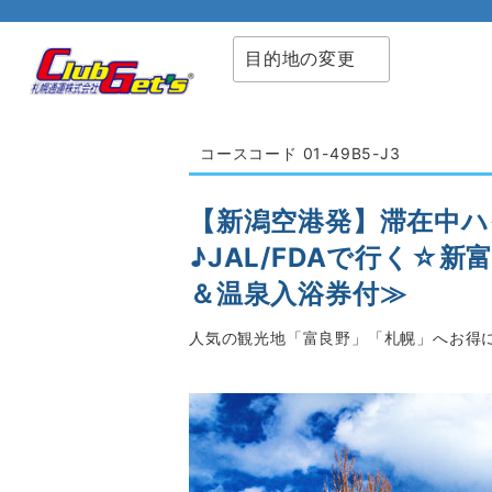
目的地の変更
コースコード 01-49B5-J3
【新潟空港発】滞在中
♪JAL/FDAで行く☆
＆温泉入浴券付≫
人気の観光地「富良野」「札幌」へお得