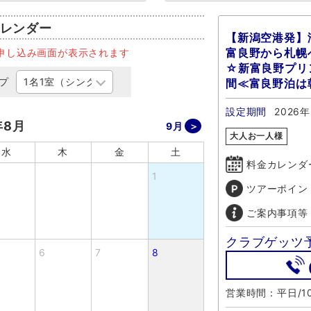
レンダー
【新潟空港発】
富良野から札幌へ
申し込み画面が表示されます
☆新富良野プリ
プ
間≪富良野泊は
設定期間
2026
年8月
9月
大人お一人様
水
木
金
土
料金カレンダ
1
ツアーポイン
ご案内事項等
クラブゲッツ
6
7
8
営業時間：平日/10