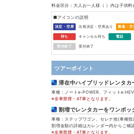
料金区分：大人お一人様（ ）内は子供料
■アイコンの説明
決定・空席
出発決定・空席あり
募集・空
待ち
キャンセル待ち
電話
受付終了
受付終了
ツアーポイント
滞在中ハイブリッドレンタカー
車種：ノートe-POWER、フィットe:H
※全車禁煙・AT車となります。
割増でレンタカーをワンボッ
車種：ステップワゴン、セレナ他(車種指定
割増金額の詳細はカレンダー内からご確
※全車禁煙・AT車となります。