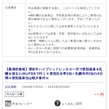
注意事項
申込画面に移動する前に、このページを保存してくださ
い。
※飛行機のお座席は、予約状況等の理由によりご希望のお
席が確保できない場合もございます。予めご了承くださ
い。
※ホテルランクに関しては自社基準とさせていただきま
す。
※お部屋タイプは和室・洋室・和洋室のいずれかにてお任
せいただきます。
※禁煙・喫煙ルームに関してはご希望の無い限りいずれか
のご案内となります。
※レンタカー代金に現地での諸費用(駐車料金・高速料金
等)は含まれておりません。
【新潟空港発】滞在中ハイブリッドレンタカー付で登別温泉＆札
幌を巡る♪JAL/FDAで行く☆登別石水亭2泊＋札幌市内1泊の4日
間≪登別温泉泊は朝夕食付≫
設定期間
2025年11月5日 ～ 2025年3月29日
--
円
大人お一人様
料金カレンダー
よくあるご質問