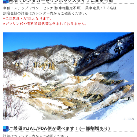
割増でレンタカーをワンボックスタイプに変更可能
木
20
車種：ステップワゴン、セレナ他(車種指定不可) 乗車定員：7-8名様
割増金額の詳細はカレンダー内からご確認ください。
※全車禁煙・AT車となります。
金
21
※ガソリン代や有料道路代等は含まれておりません。
土
22
日
23
月
24
火
25
水
26
木
27
ご希望のJAL/FDA便が選べます！(一部割増あり)
金
28
詳細はカレンダー内からご確認ください。