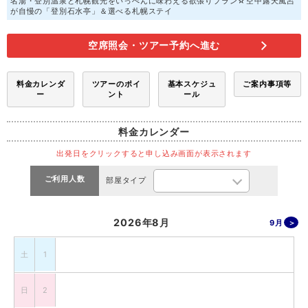
名湯・登別温泉と札幌観光をいっぺんに味わえる欲張りプラン☆空中露天風呂
が自慢の「登別石水亭」＆選べる札幌ステイ
空席照会・ツアー予約へ進む
料金カレンダ
ツアーのポイ
基本スケジュ
ご案内事項等
ー
ント
ール
料金カレンダー
出発日をクリックすると申し込み画面が表示されます
ご利用人数
部屋タイプ
2026年8月
9月
土
1
日
2