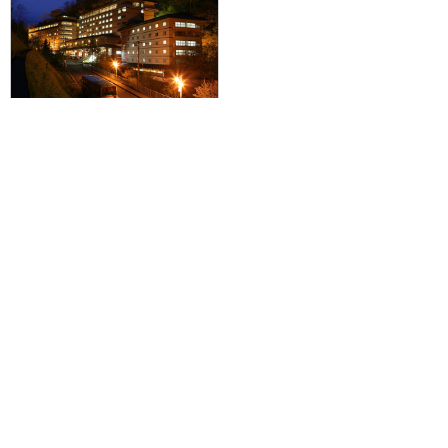
【新潟空港発】滞在中ハイブリッ
ドレンタカー付で登別温泉＆札幌
を巡る♪JAL/FDAで行く☆登別石
水亭2泊＋札幌市内1泊の4日間≪
登別温泉泊は朝夕食付≫
0円～0円
旅行企画実施
札幌通運株式会社
sapporo experss co.,ltd.
観光庁長官登録旅行業第225号
会社概要