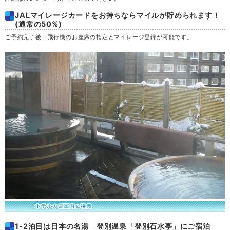
JALマイレージカードをお持ちならマイルが貯められます！
土
29
(通常の50%)
ご予約完了後、飛行機のお座席の指定とマイレージ登録が可能です。
日
30
月
31
1-2泊目は日本の名湯 登別温泉「登別石水亭」にご宿泊