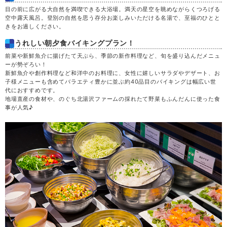
目の前に広がる大自然を満喫できる大浴場。満天の星空を眺めながらくつろげる
空中露天風呂。登別の自然を思う存分お楽しみいただける名湯で、至福のひとと
きをお過しください。
うれしい朝夕食バイキングプラン！
前菜や新鮮魚介に揚げたて天ぷら、季節の新作料理など、旬を盛り込んだメニュ
ーが勢ぞろい！
新鮮魚介や創作料理など和洋中のお料理に、女性に嬉しいサラダやデザート、お
子様メニューも含めてバラエティ豊かに並ぶ約40品目のバイキングは幅広い世
代におすすめです。
地場直産の食材や、のぐち北湯沢ファームの採れたて野菜もふんだんに使った食
事が人気♪