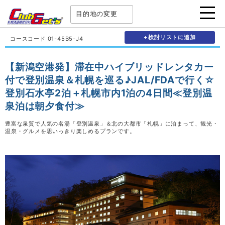
目的地の変更
+検討リストに追加
コースコード 01-45B5-J4
【新潟空港発】滞在中ハイブリッドレンタカー
付で登別温泉＆札幌を巡る♪JAL/FDAで行く☆
登別石水亭2泊＋札幌市内1泊の4日間≪登別温
泉泊は朝夕食付≫
豊富な泉質で人気の名湯「登別温泉」＆北の大都市「札幌」に泊まって、観光・
温泉・グルメを思いっきり楽しめるプランです。