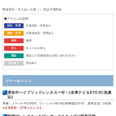
料金区分：大人お一人様（ ）内は子供料金
水
12
■アイコンの説明
木
13
決定・空席
出発決定・空席あり
募集・空席
出発未決定・空席あり
金
14
満席
満席
待ち
キャンセル待ち
土
15
電話
電話にて空席状況をお問い合わせ下さい
受付終了
受付終了
日
16
月
17
ツアーポイント
滞在中ハイブリッドレンタカー付！(全車ナビ＆ETC付/免責
火
18
込)
車種：ノートe-POWER、フィットe:HEV他(車種指定不可) 乗車定員：5名様
水
19
※全車禁煙・AT車となります。