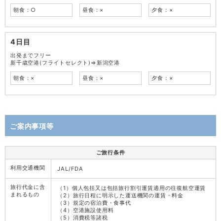
朝食：○
昼食：×
夕食：×
4日目
出発までフリー
新千歳空港(フライトセレクト)⇒新潟空港
朝食：×
昼食：×
夕食：×
ご案内事項等
ご旅行条件
利用交通機関
JAL/FDA
旅行代金に含
（1）個人包括又は包括旅行割引運賃適用の往復航空運賃
まれるもの
（2）旅行日程に明示した運送機関の運賃・料金
（3）規定の宿泊費・食事代
（4）空港施設使用料
（5）消費税等諸税