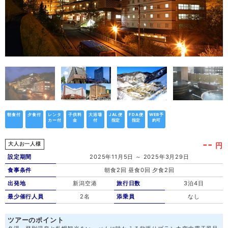
朝食付
夕食付
レンタ
子供料
大浴場
JAL便
FDA便
WEB予
カー付
金
付
指定
指定
約可
--
円
大人お一人様
設定期間
2025年11月5日 ～ 2025年3月29日
食事条件
朝食2回 昼食0回 夕食2回
出発地
新潟空港
旅行日数
3泊4日
最少催行人員
2名
添乗員
なし
ツアーのポイント