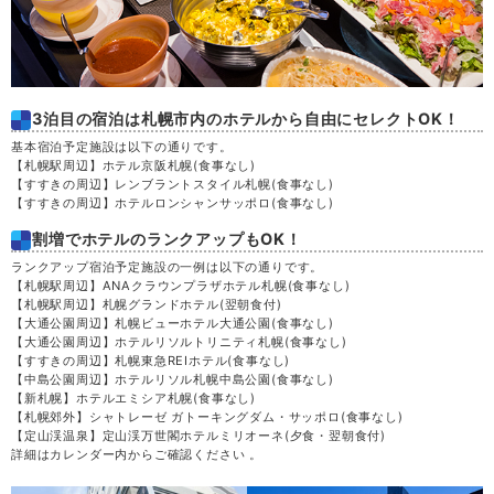
3泊目の宿泊は札幌市内のホテルから自由にセレクトOK！
基本宿泊予定施設は以下の通りです。
【札幌駅周辺】ホテル京阪札幌
(食事なし)
【すすきの周辺】レンブラントスタイル札幌
(食事なし)
【すすきの周辺】ホテルロンシャンサッポロ
(食事なし)
割増でホテルのランクアップもOK！
ランクアップ宿泊予定施設の一例は以下の通りです。
【札幌駅周辺】ANAクラウンプラザホテル札幌
(食事なし)
【札幌駅周辺】札幌グランドホテル
(翌朝食付)
【大通公園周辺】札幌ビューホテル大通公園
(食事なし)
【大通公園周辺】ホテルリソルトリニティ札幌
(食事なし)
【すすきの周辺】札幌東急REIホテル
(食事なし)
【中島公園周辺】ホテルリソル札幌中島公園
(食事なし)
【新札幌】ホテルエミシア札幌
(食事なし)
【札幌郊外】シャトレーゼ ガトーキングダム・サッポロ
(食事なし)
【定山渓温泉】定山渓万世閣ホテルミリオーネ
(夕食・翌朝食付)
詳細はカレンダー内からご確認ください 。