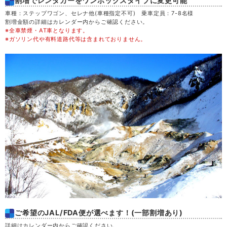
割増でレンタカーをワンボックスタイプに変更可能
木
20
車種：ステップワゴン、セレナ他(車種指定不可) 乗車定員：7-8名様
割増金額の詳細はカレンダー内からご確認ください。
※全車禁煙・AT車となります。
金
21
※ガソリン代や有料道路代等は含まれておりません。
土
22
日
23
月
24
火
25
水
26
木
27
ご希望のJAL/FDA便が選べます！(一部割増あり)
金
28
詳細はカレンダー内からご確認ください。