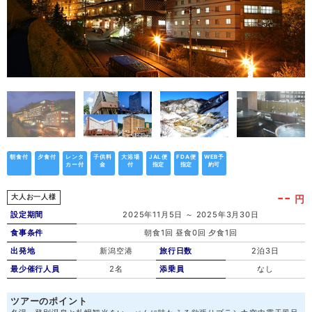
朝食付
夕食付
レンタ
子供料
大浴場
JAL便
FDA便
WEB予
カー付
金
付
指定
指定
約可
--
円
大人お一人様
設定期間
2025年11月5日 ～ 2025年3月30日
食事条件
朝食1回 昼食0回 夕食1回
出発地
新潟空港
旅行日数
2泊3日
最少催行人員
2名
添乗員
なし
ツアーのポイント