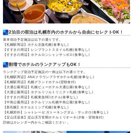
2泊目の宿泊は札幌市内のホテルから自由にセレクトOK！
基本宿泊予定施設は以下の通りです。
【札幌駅周辺】ホテル京阪札幌
(食事なし)
【すすきの周辺】レンブラントスタイル札幌
(食事なし)
【すすきの周辺】ホテルロンシャンサッポロ
(食事なし)
割増でホテルのランクアップもOK！
ランクアップ宿泊予定施設の一例は以下の通りです。
【札幌駅周辺】ANAクラウンプラザホテル札幌
(食事なし)
【札幌駅周辺】札幌グランドホテル
(翌朝食付)
【大通公園周辺】札幌ビューホテル大通公園
(食事なし)
【大通公園周辺】ホテルリソルトリニティ札幌
(食事なし)
【すすきの周辺】札幌東急REIホテル
(食事なし)
【中島公園周辺】ホテルリソル札幌中島公園
(食事なし)
【新札幌】ホテルエミシア札幌
(食事なし)
【札幌郊外】シャトレーゼ ガトーキングダム・サッポロ
(食事なし)
【定山渓温泉】定山渓万世閣ホテルミリオーネ
(夕食・翌朝食付)
詳細はカレンダー内からご確認ください 。