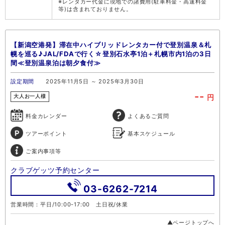
※レンタカー代金に現地での諸費用(駐車料金・高速料金
等)は含まれておりません。
【新潟空港発】滞在中ハイブリッドレンタカー付で登別温泉＆札
幌を巡る♪JAL/FDAで行く☆登別石水亭1泊＋札幌市内1泊の3日
間≪登別温泉泊は朝夕食付≫
設定期間
2025年11月5日 ～ 2025年3月30日
--
円
大人お一人様
料金カレンダー
よくあるご質問
ツアーポイント
基本スケジュール
ご案内事項等
クラブゲッツ予約センター
03-6262-7214
営業時間：平日/10:00-17:00 土日祝/休業
▲ページトップへ