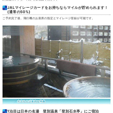
JALマイレージカードをお持ちならマイルが貯められます！
土
29
(通常の50%)
ご予約完了後、飛行機のお座席の指定とマイレージ登録が可能です。
日
30
月
31
1泊目は日本の名湯 登別温泉「登別石水亭」にご宿泊