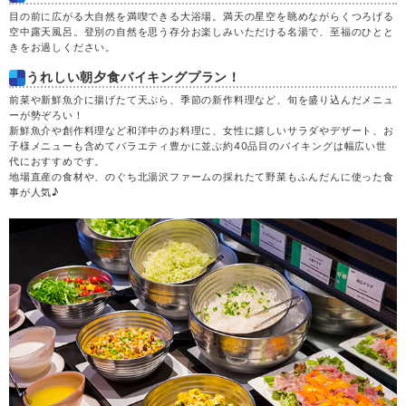
目の前に広がる大自然を満喫できる大浴場。満天の星空を眺めながらくつろげる
空中露天風呂。登別の自然を思う存分お楽しみいただける名湯で、至福のひとと
きをお過しください。
うれしい朝夕食バイキングプラン！
前菜や新鮮魚介に揚げたて天ぷら、季節の新作料理など、旬を盛り込んだメニュ
ーが勢ぞろい！
新鮮魚介や創作料理など和洋中のお料理に、女性に嬉しいサラダやデザート、お
子様メニューも含めてバラエティ豊かに並ぶ約40品目のバイキングは幅広い世
代におすすめです。
地場直産の食材や、のぐち北湯沢ファームの採れたて野菜もふんだんに使った食
事が人気♪