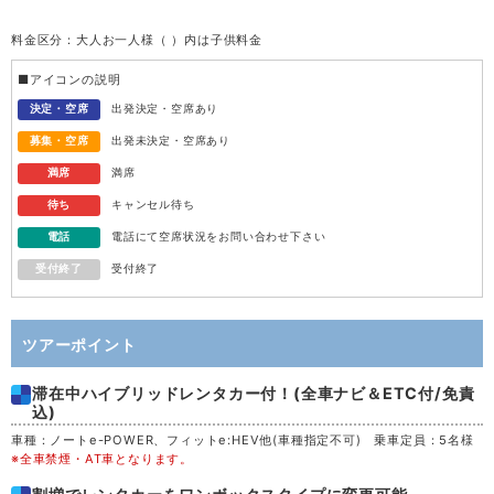
料金区分：大人お一人様（ ）内は子供料金
水
12
■アイコンの説明
木
13
決定・空席
出発決定・空席あり
募集・空席
出発未決定・空席あり
金
14
満席
満席
待ち
キャンセル待ち
土
15
電話
電話にて空席状況をお問い合わせ下さい
受付終了
受付終了
日
16
月
17
ツアーポイント
滞在中ハイブリッドレンタカー付！(全車ナビ＆ETC付/免責
火
18
込)
車種：ノートe-POWER、フィットe:HEV他(車種指定不可) 乗車定員：5名様
水
19
※全車禁煙・AT車となります。