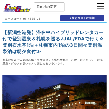
目的地の変更
+検討リストに追加
コースコード 01-45B5-J3
【新潟空港発】滞在中ハイブリッドレンタカー
付で登別温泉＆札幌を巡る♪JAL/FDAで行く☆
登別石水亭1泊＋札幌市内1泊の3日間≪登別温
泉泊は朝夕食付≫
豊富な泉質で人気の名湯「登別温泉」＆北の大都市「札幌」に泊まって、観光・
温泉・グルメを思いっきり楽しめるプランです。