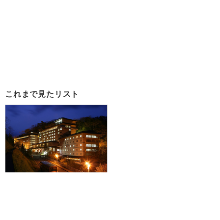
これまで見たリスト
【新潟空港発】滞在中ハイブリッ
ドレンタカー付で登別温泉＆札幌
を巡る♪JAL/FDAで行く☆登別石
水亭1泊＋札幌市内1泊の3日間≪登
別温泉泊は朝夕食付≫