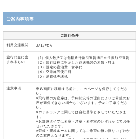
ご案内事項等
ご旅行条件
利用交通機関
JAL/FDA
旅行代金に含
（1）個人包括又は包括旅行割引運賃適用の往復航空運賃
まれるもの
（2）旅行日程に明示した運送機関の運賃・料金
（3）規定の宿泊費・食事代
（4）空港施設使用料
（5）消費税等諸税
注意事項
申込画面に移動する前に、このページを保存してくださ
い。
※飛行機のお座席は、予約状況等の理由によりご希望のお
席が確保できない場合もございます。予めご了承くださ
い。
※ホテルランクに関しては自社基準とさせていただきま
す。
※お部屋タイプは和室・洋室・和洋室のいずれかにてお任
せいただきます。
※禁煙・喫煙ルームに関してはご希望の無い限りいずれか
のご案内となります。