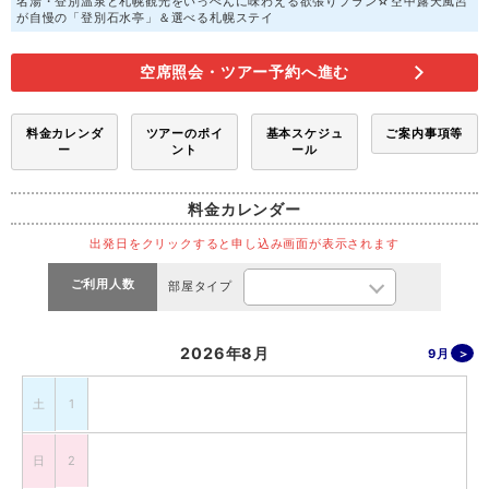
名湯・登別温泉と札幌観光をいっぺんに味わえる欲張りプラン☆空中露天風呂
が自慢の「登別石水亭」＆選べる札幌ステイ
空席照会・ツアー予約へ進む
料金カレンダ
ツアーのポイ
基本スケジュ
ご案内事項等
ー
ント
ール
料金カレンダー
出発日をクリックすると申し込み画面が表示されます
ご利用人数
部屋タイプ
2026年8月
9月
土
1
日
2