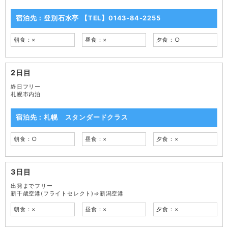
宿泊先：登別石水亭 【TEL】0143-84-2255
朝食：×
昼食：×
夕食：○
2日目
終日フリー
札幌市内泊
宿泊先：札幌 スタンダードクラス
朝食：○
昼食：×
夕食：×
3日目
出発までフリー
新千歳空港(フライトセレクト)⇒新潟空港
朝食：×
昼食：×
夕食：×