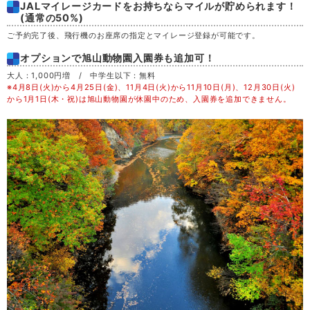
JALマイレージカードをお持ちならマイルが貯められます！
土
29
(通常の50%)
ご予約完了後、飛行機のお座席の指定とマイレージ登録が可能です。
日
30
オプションで旭山動物園入園券も追加可！
大人：1,000円増 / 中学生以下：無料
月
31
※4月8日(火)から4月25日(金)、11月4日(火)から11月10日(月)、12月30日(火)
から1月1日(木・祝)は旭山動物園が休園中のため、入園券を追加できません。