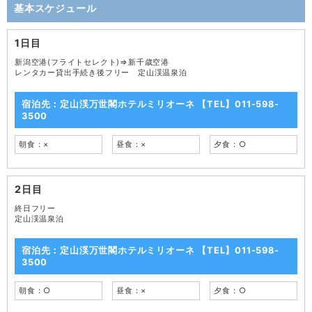
基本スケジュール
1日目
新潟空港(フライトセレクト)⇒新千歳空港
レンタカー貸出手続き後フリー 定山渓温泉泊
宿泊先：定山渓万世閣ホテルミリオーネ 【TEL】011-598-
3500
朝食：×
昼食：×
夕食：○
2日目
終日フリー
定山渓温泉泊
宿泊先：定山渓万世閣ホテルミリオーネ 【TEL】011-598-
3500
朝食：○
昼食：×
夕食：○