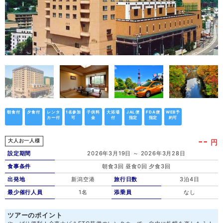
朝食付
夕食付
レンタ
1名参加
子供料
大浴場
JAL便
FDA便
WEB予
カー付
可
金
付
指定
指定
約可
--
円
大人お一人様
設定期間
2026年3月19日 ～ 2026年3月28日
食事条件
朝食3回 昼食0回 夕食3回
出発地
新潟空港
旅行日数
3泊4日
最少催行人員
1名
添乗員
なし
ツアーのポイント