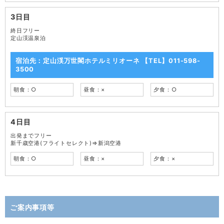
3日目
終日フリー
定山渓温泉泊
宿泊先：定山渓万世閣ホテルミリオーネ 【TEL】011-598-
3500
朝食：○
昼食：×
夕食：○
4日目
出発までフリー
新千歳空港(フライトセレクト)⇒新潟空港
朝食：○
昼食：×
夕食：×
ご案内事項等