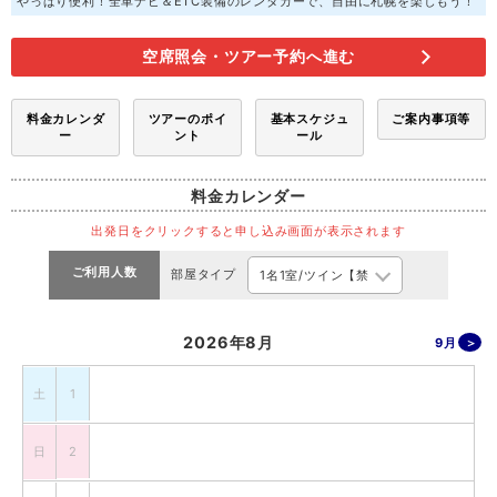
やっぱり便利！全車ナビ＆ETC装備のレンタカーで、自由に札幌を楽しもう！
空席照会・ツアー予約へ進む
料金カレンダ
ツアーのポイ
基本スケジュ
ご案内事項等
ー
ント
ール
料金カレンダー
出発日をクリックすると申し込み画面が表示されます
ご利用人数
部屋タイプ
2026年8月
9月
土
1
日
2