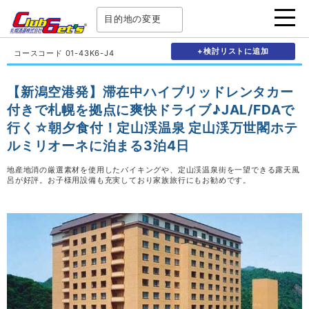
目的地の変更
+検討リストに追加
コースコード 01-43K6-J4
【新潟空港発】滞在中ハイブリッドレンタカー
付きで札幌を拠点に爽快ドライブ♪JAL/FDAで
行く☆朝夕食付！定山渓温泉 定山渓万世閣ホテ
ルミリオーネに泊まる3泊4日
地産地消の厳選素材を使用したバイキングや、定山渓温泉街を一望できる露天風
呂が好評。お子様用設備も充実しており家族旅行にもお勧めです。