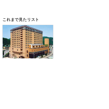
これまで見たリスト
【新潟空港発】滞在中ハイブリッ
ドレンタカー付きで札幌を拠点に
爽快ドライブ♪JAL/FDAで行く☆
朝夕食付！定山渓温泉 定山渓万世
閣ホテルミリオーネに泊まる3泊4
日
61,900円～164,900円