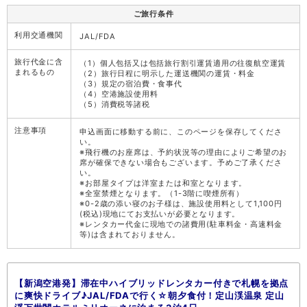
ご旅行条件
利用交通機関
JAL/FDA
旅行代金に含
（1）個人包括又は包括旅行割引運賃適用の往復航空運賃
まれるもの
（2）旅行日程に明示した運送機関の運賃・料金
（3）規定の宿泊費・食事代
（4）空港施設使用料
（5）消費税等諸税
注意事項
申込画面に移動する前に、このページを保存してくださ
い。
※飛行機のお座席は、予約状況等の理由によりご希望のお
席が確保できない場合もございます。予めご了承くださ
い。
※お部屋タイプは洋室または和室となります。
※全室禁煙となります。（1-3階に喫煙所有）
※0-2歳の添い寝のお子様は、施設使用料として1,100円
(税込)現地にてお支払いが必要となります。
※レンタカー代金に現地での諸費用(駐車料金・高速料金
等)は含まれておりません。
【新潟空港発】滞在中ハイブリッドレンタカー付きで札幌を拠点
に爽快ドライブ♪JAL/FDAで行く☆朝夕食付！定山渓温泉 定山