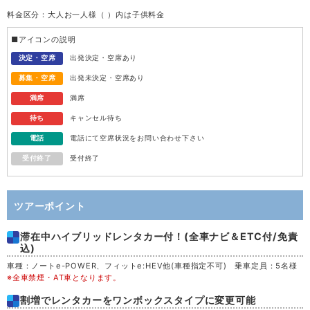
料金区分：大人お一人様（ ）内は子供料金
水
12
■アイコンの説明
木
13
決定・空席
出発決定・空席あり
募集・空席
出発未決定・空席あり
金
14
満席
満席
待ち
キャンセル待ち
土
15
電話
電話にて空席状況をお問い合わせ下さい
受付終了
受付終了
日
16
月
17
ツアーポイント
滞在中ハイブリッドレンタカー付！(全車ナビ＆ETC付/免責
火
18
込)
車種：ノートe-POWER、フィットe:HEV他(車種指定不可) 乗車定員：5名様
水
19
※全車禁煙・AT車となります。
割増でレンタカーをワンボックスタイプに変更可能
木
20