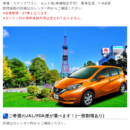
車種：ステップワゴン、セレナ他(車種指定不可) 乗車定員：7-8名様
割増金額の詳細はカレンダー内からご確認ください。
※全車禁煙・AT車となります。
金
21
※ガソリン代や有料道路代等は含まれておりません。
土
22
日
23
月
24
火
25
水
26
木
27
ご希望のJAL/FDA便が選べます！(一部割増あり)
金
28
詳細はカレンダー内からご確認ください。