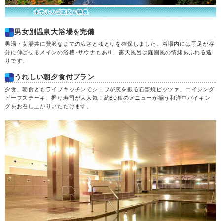
男女別温泉大浴場を完備
男湯・女湯共に贅沢なまでの広さとゆとりを確保しました。浴場内には手足が存
分に伸ばせるメインの浴槽･サウナもあり、露天風呂は庭園風の情緒あふれる造
りです。
うれしい朝夕食付プラン
夕食、朝食ともライブキッチンでシェフが腕を振る石窯焼ピッツァ、エイジング
ビーフステーキ、握り寿司が大人気！約80種のメニューが揃う和洋中バイキン
グをお召し上がりいただけます。