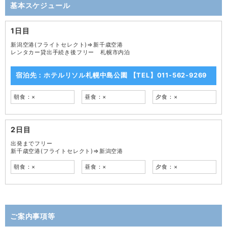
基本スケジュール
1日目
新潟空港(フライトセレクト)⇒新千歳空港
レンタカー貸出手続き後フリー 札幌市内泊
宿泊先：ホテルリソル札幌中島公園 【TEL】011-562-9269
朝食：×
昼食：×
夕食：×
2日目
出発までフリー
新千歳空港(フライトセレクト)⇒新潟空港
朝食：×
昼食：×
夕食：×
ご案内事項等