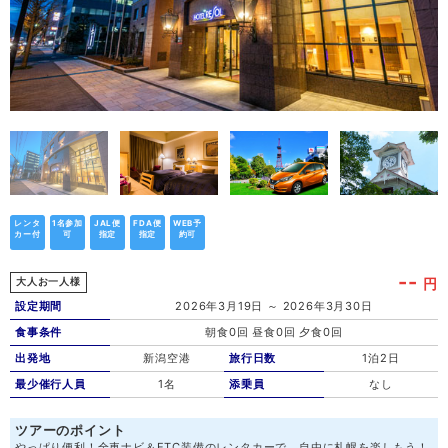
レンタ
1名参加
JAL便
FDA便
WEB予
カー付
可
指定
指定
約可
--
円
大人お一人様
設定期間
2026年3月19日 ～ 2026年3月30日
食事条件
朝食0回 昼食0回 夕食0回
出発地
新潟空港
旅行日数
1泊2日
最少催行人員
1名
添乗員
なし
ツアーのポイント
やっぱり便利！全車ナビ＆ETC装備のレンタカーで、自由に札幌を楽しもう！