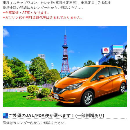
車種：ステップワゴン、セレナ他(車種指定不可) 乗車定員：7-8名様
割増金額の詳細はカレンダー内からご確認ください。
※全車禁煙・AT車となります。
金
21
※ガソリン代や有料道路代等は含まれておりません。
土
22
日
23
月
24
火
25
水
26
木
27
ご希望のJAL/FDA便が選べます！(一部割増あり)
金
28
詳細はカレンダー内からご確認ください。