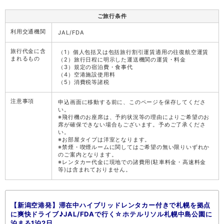
ご旅行条件
利用交通機関
JAL/FDA
旅行代金に含
（1）個人包括又は包括旅行割引運賃適用の往復航空運賃
まれるもの
（2）旅行日程に明示した運送機関の運賃・料金
（3）規定の宿泊費・食事代
（4）空港施設使用料
（5）消費税等諸税
注意事項
申込画面に移動する前に、このページを保存してくださ
い。
※飛行機のお座席は、予約状況等の理由によりご希望のお
席が確保できない場合もございます。予めご了承くださ
い。
※お部屋タイプは洋室となります。
※禁煙・喫煙ルームに関してはご希望の無い限りいずれか
のご案内となります。
※レンタカー代金に現地での諸費用(駐車料金・高速料金
等)は含まれておりません。
【新潟空港発】滞在中ハイブリッドレンタカー付きで札幌を拠点
に爽快ドライブ♪JAL/FDAで行く☆ホテルリソル札幌中島公園に
泊まる1泊2日