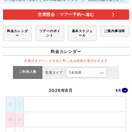
空席照会・ツアー予約へ進む
料金カレンダ
ツアーのポイ
基本スケジュ
ご案内事項等
ー
ント
ール
料金カレンダー
出発日をクリックすると申し込み画面が表示されます
ご利用人数
部屋タイプ
2026年8月
9月
土
1
日
2