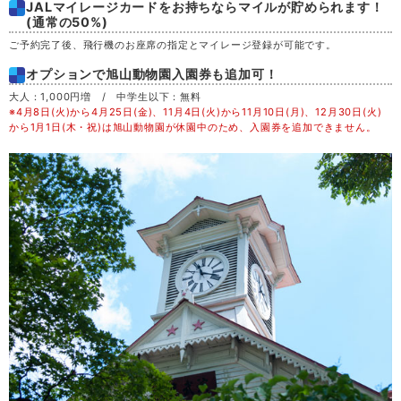
JALマイレージカードをお持ちならマイルが貯められます！
土
29
(通常の50%)
ご予約完了後、飛行機のお座席の指定とマイレージ登録が可能です。
日
30
オプションで旭山動物園入園券も追加可！
大人：1,000円増 / 中学生以下：無料
月
31
※4月8日(火)から4月25日(金)、11月4日(火)から11月10日(月)、12月30日(火)
から1月1日(木・祝)は旭山動物園が休園中のため、入園券を追加できません。