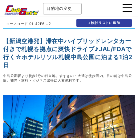
目的地の変更
+検討リストに追加
コースコード 01-42P6-J2
【新潟空港発】滞在中ハイブリッドレンタカー
付きで札幌を拠点に爽快ドライブ♪JAL/FDAで
行く☆ホテルリソル札幌中島公園に泊まる1泊2
日
中島公園駅より徒歩1分の好立地。すすきの・大通は徒歩圏内。目の前は中島公
園。観光・旅行・ビジネス出張に大変便利です。