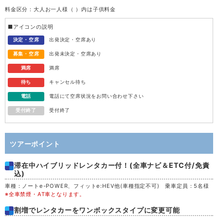
料金区分：大人お一人様（ ）内は子供料金
水
12
■アイコンの説明
木
13
決定・空席
出発決定・空席あり
募集・空席
出発未決定・空席あり
金
14
満席
満席
待ち
キャンセル待ち
土
15
電話
電話にて空席状況をお問い合わせ下さい
受付終了
受付終了
日
16
月
17
ツアーポイント
滞在中ハイブリッドレンタカー付！(全車ナビ＆ETC付/免責
火
18
込)
車種：ノートe-POWER、フィットe:HEV他(車種指定不可) 乗車定員：5名様
水
19
※全車禁煙・AT車となります。
割増でレンタカーをワンボックスタイプに変更可能
木
20