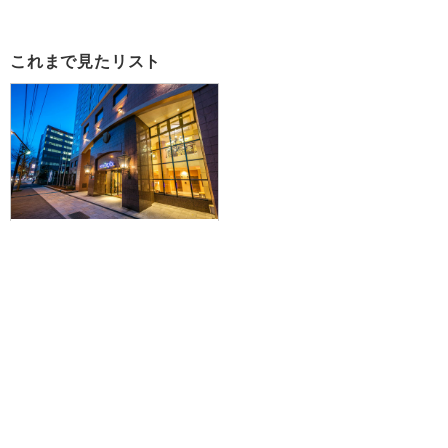
これまで見たリスト
【新潟空港発】滞在中ハイブリッ
ドレンタカー付きで札幌を拠点に
爽快ドライブ♪JAL/FDAで行く☆
ホテルリソル札幌中島公園に泊ま
る1泊2日
46,900円～96,800円