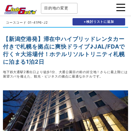
目的地の変更
+検討リストに追加
コースコード 01-41P6-J2
【新潟空港発】滞在中ハイブリッドレンタカー
付きで札幌を拠点に爽快ドライブ♪JAL/FDAで
行く☆大浴場付！ホテルリソルトリニティ札幌
に泊まる1泊2日
地下鉄大通駅2番出口より徒歩1分、大通公園目の前の好立地！さらに最上階には
展望スパを備えた、観光・ビジネスの拠点に最適なホテルです。