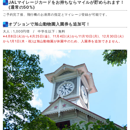
JALマイレージカードをお持ちならマイルが貯められます！
土
29
(通常の50%)
ご予約完了後、飛行機のお座席の指定とマイレージ登録が可能です。
日
30
オプションで旭山動物園入園券も追加可！
大人：1,000円増 / 中学生以下：無料
月
31
※4月8日(火)から4月25日(金)、11月4日(火)から11月10日(月)、12月30日(火)
から1月1日(木・祝)は旭山動物園が休園中のため、入園券を追加できません。