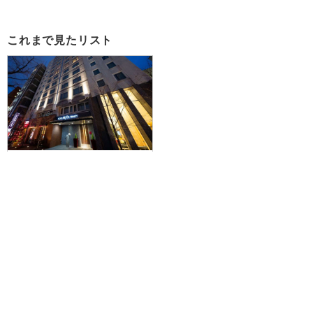
これまで見たリスト
【新潟空港発】滞在中ハイブリッ
ドレンタカー付きで札幌を拠点に
爽快ドライブ♪JAL/FDAで行く☆
大浴場付！ホテルリソルトリニテ
ィ札幌に泊まる1泊2日
48,100円～100,400円