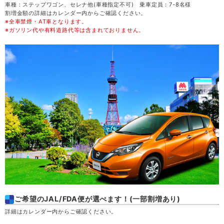
車種：ステップワゴン、セレナ他(車種指定不可) 乗車定員：7-8名様
割増金額の詳細はカレンダー内からご確認ください。
※全車禁煙・AT車となります。
金
21
※ガソリン代や有料道路代等は含まれておりません。
土
22
日
23
月
24
火
25
水
26
木
27
ご希望のJAL/FDA便が選べます！(一部割増あり)
金
28
詳細はカレンダー内からご確認ください。