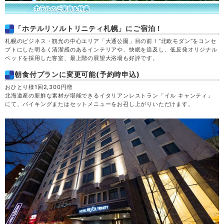
「ホテルリソルトリニティ札幌」にご宿泊！
札幌のビジネス・観光の中心エリア「大通公園」目の前！“北欧モダン”をコンセ
プトにした明るく清潔感のあるインテリアや、快眠を追及し、低反発オリジナル
ベッドを採用した客室、最上階の展望大浴場も好評です。
朝食付プランに変更可能(予約時申込)
おひとり様1回2,300円増
北海道産の新鮮な素材が堪能できるイタリアンレストラン「イル キャンティ」
にて、バイキングまたはセットメニューをお召し上がりいただけます。