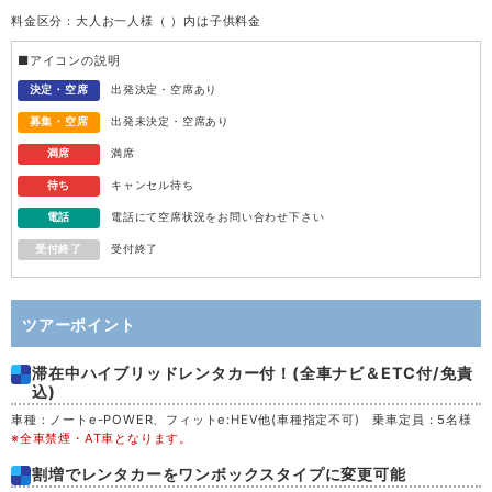
料金区分：大人お一人様（ ）内は子供料金
水
12
■アイコンの説明
木
13
決定・空席
出発決定・空席あり
募集・空席
出発未決定・空席あり
金
14
満席
満席
待ち
キャンセル待ち
土
15
電話
電話にて空席状況をお問い合わせ下さい
受付終了
受付終了
日
16
月
17
ツアーポイント
滞在中ハイブリッドレンタカー付！(全車ナビ＆ETC付/免責
火
18
込)
車種：ノートe-POWER、フィットe:HEV他(車種指定不可) 乗車定員：5名様
水
19
※全車禁煙・AT車となります。
割増でレンタカーをワンボックスタイプに変更可能
木
20