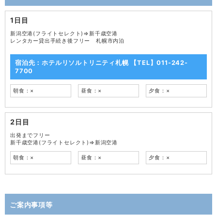
1日目
新潟空港(フライトセレクト)⇒新千歳空港
レンタカー貸出手続き後フリー 札幌市内泊
宿泊先：ホテルリソルトリニティ札幌 【TEL】011-242-
7700
朝食：×
昼食：×
夕食：×
2日目
出発までフリー
新千歳空港(フライトセレクト)⇒新潟空港
朝食：×
昼食：×
夕食：×
ご案内事項等