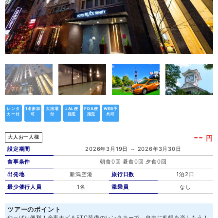
レンタ
1名参加
大浴場
JAL便
FDA便
WEB予
カー付
可
付
指定
指定
約可
--
円
大人お一人様
設定期間
2026年3月19日 ～ 2026年3月30日
食事条件
朝食0回 昼食0回 夕食0回
出発地
新潟空港
旅行日数
1泊2日
最少催行人員
1名
添乗員
なし
ツアーのポイント
やっぱり便利！全車ナビ＆ETC装備のレンタカーで、自由に札幌を楽しもう！