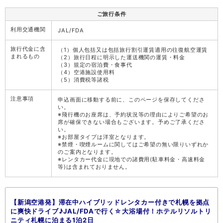
ご旅行条件
利用交通機関
JAL/FDA
旅行代金に含
（1）個人包括又は包括旅行割引運賃適用の往復航空運賃
まれるもの
（2）旅行日程に明示した運送機関の運賃・料金
（3）規定の宿泊費・食事代
（4）空港施設使用料
（5）消費税等諸税
注意事項
申込画面に移動する前に、このページを保存してくださ
い。
※飛行機のお座席は、予約状況等の理由によりご希望のお
席が確保できない場合もございます。予めご了承くださ
い。
※お部屋タイプは洋室となります。
※禁煙・喫煙ルームに関してはご希望の無い限りいずれか
のご案内となります。
※レンタカー代金に現地での諸費用(駐車料金・高速料金
等)は含まれておりません。
【新潟空港発】滞在中ハイブリッドレンタカー付きで札幌を拠点
に爽快ドライブ♪JAL/FDAで行く☆大浴場付！ホテルリソルトリ
ニティ札幌に泊まる1泊2日