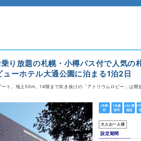
R乗り放題の札幌・小樽パス付で人気の
幌ビューホテル大通公園に泊まる1泊2日
ート。地上50m、14階まで吹き抜けの「アトリウムロビー」は開
JR券
1名参
JAL便
F
付
加可
指定
大人お一人様
設定期間