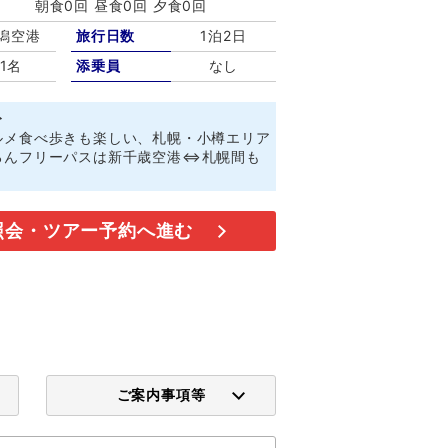
朝食0回 昼食0回 夕食0回
潟空港
旅行日数
1泊2日
1名
添乗員
なし
ト
ルメ食べ歩きも楽しい、札幌・小樽エリア
ろんフリーパスは新千歳空港⇔札幌間も
照会・ツアー予約へ進む
ご案内事項等