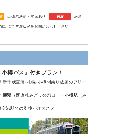
席
出発未決定・空席あり
満席
満席
電話にて空席状況をお問い合わせ下さい
・小樽パス』付きプラン！
！新千歳空港-札幌-小樽間乗り放題のフリー
札幌駅
（西改札みどりの窓口）・
小樽駅
（み
歳空港駅での引換がオススメ！