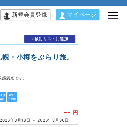
マイページ
新規会員登録
+検討リストに追加
札幌・小樽をぶらり旅。
放感満点です。
DA便
WEB
指定
予約可
--
円
2026年3月18日 ～ 2026年3月30日