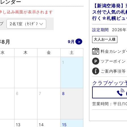
レンダー
【新潟空港発】
ス付で人気の札幌
申し込み画面が表示されます
行く☆札幌ビュ
プ
設定期間
2026
大人お一人様
年8月
9月
料金カレンダ
水
木
金
土
ツアーポイン
1
ご案内事項等
クラブゲッツ
6
7
8
営業時間：平日/10
13
14
15