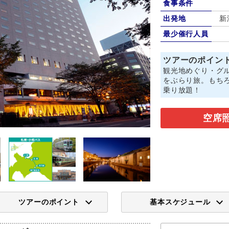
食事条件
出発地
新
最少催行人員
ツアーのポイン
観光地めぐり・グ
をぶらり旅。もち
乗り放題！
空席
ツアーのポイント
基本スケジュール