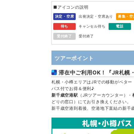
■アイコンの説明
決定・空席
出発決定・空席あり
募集・空
待ち
キャンセル待ち
電話
受付終了
受付終了
ツアーポイント
滞在中ご利用OK！『JR札幌
札幌・小樽エリアはJRでの移動がベター
パス付でお得＆便利♪
新千歳空港駅
（JRツアーカウンター）・
どりの窓口）にてお引き換えください。
新千歳空港到着後、空港地下直結の新千