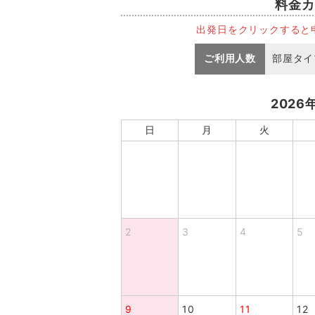
料金カ
出発日をクリックすると
ご利用人数
部屋タイ
2026
日
月
火
2
3
4
5
9
10
11
12