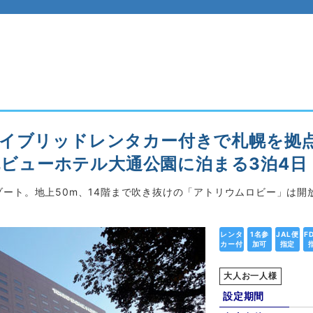
ハイブリッドレンタカー付きで札幌を拠
札幌ビューホテル大通公園に泊まる3泊4日
ート。地上50m、14階まで吹き抜けの「アトリウムロビー」は開
レンタ
1名参
JAL便
F
カー付
加可
指定
大人お一人様
設定期間