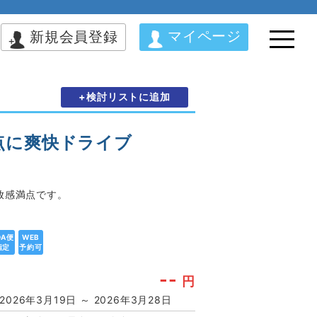
マイページ
新規会員登録
+検討リストに追加
点に爽快ドライブ
放感満点です。
DA便
WEB
指定
予約可
--
円
2026年3月19日 ～ 2026年3月28日