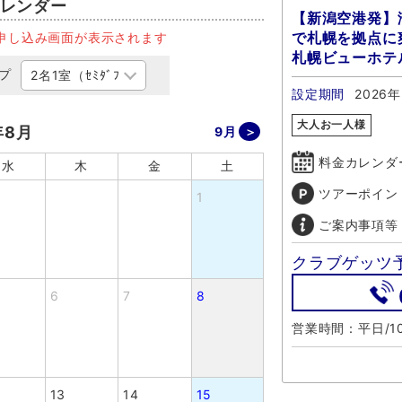
レンダー
【新潟空港発】
で札幌を拠点に爽
申し込み画面が表示されます
札幌ビューホテ
プ
設定期間
2026年
大人お一人様
年8月
9月
料金カレンダ
水
木
金
土
ツアーポイン
1
ご案内事項等
クラブゲッツ
6
7
8
営業時間：平日/10
13
14
15