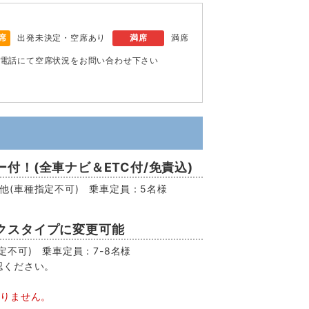
席
出発未決定・空席あり
満席
満席
電話にて空席状況をお問い合わせ下さい
付！(全車ナビ＆ETC付/免責込)
EV他(車種指定不可) 乗車定員：5名様
クスタイプに変更可能
不可) 乗車定員：7-8名様
認ください。
おりません。