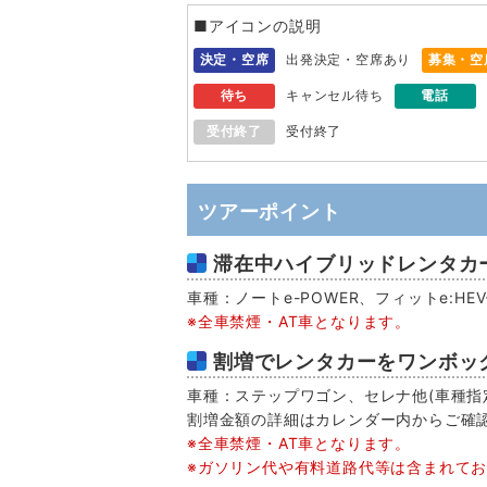
■アイコンの説明
決定・空席
出発決定・空席あり
募集・空
待ち
キャンセル待ち
電話
受付終了
受付終了
ツアーポイント
滞在中ハイブリッドレンタカー
車種：ノートe-POWER、フィットe:H
※全車禁煙・AT車となります。
割増でレンタカーをワンボッ
車種：ステップワゴン、セレナ他(車種指定
割増金額の詳細はカレンダー内からご確
※全車禁煙・AT車となります。
※ガソリン代や有料道路代等は含まれて