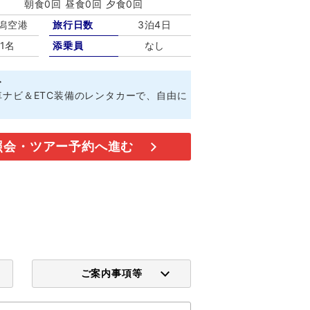
朝食0回 昼食0回 夕食0回
潟空港
旅行日数
3泊4日
1名
添乗員
なし
ト
ナビ＆ETC装備のレンタカーで、自由に
照会・ツアー予約へ進む
ご案内事項等