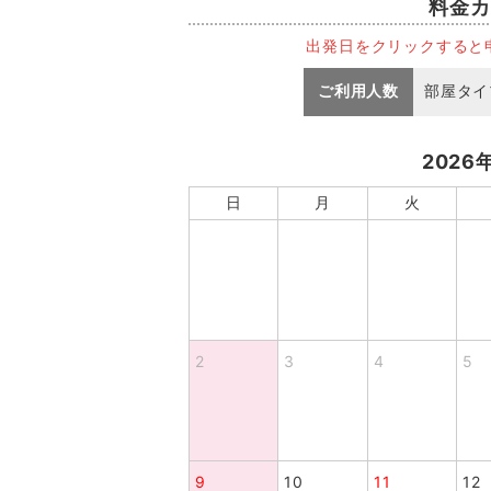
料金カ
出発日をクリックすると
ご利用人数
部屋タイ
2026
日
月
火
2
3
4
5
9
10
11
12