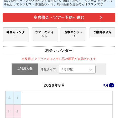
観光地めぐり・グルメ食べ歩きも楽しい、函館・湯の川エリアをぶらり旅。足
を延ばしてトラピスト修道院や大沼、鹿部温泉を巡るのもオススメです！
空席照会・ツアー予約へ進む
料金カレンダ
ツアーのポイ
基本スケジュ
ご案内事項等
ー
ント
ール
料金カレンダー
出発日をクリックすると申し込み画面が表示されます
ご利用人数
部屋タイプ
2026年8月
9月
土
1
日
2