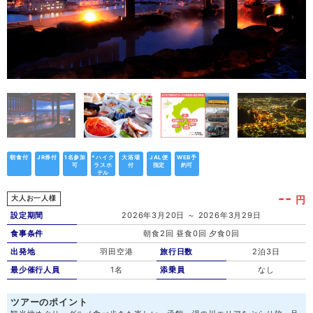
朝食付
JR券付
1名参加
*ハイク
大浴場
JAL便
WEB予
可
ラスホ
付
指定
約可
テル
--
円
大人お一人様
設定期間
2026年3月20日 ～ 2026年3月29日
食事条件
朝食2回 昼食0回 夕食0回
出発地
羽田空港
旅行日数
2泊3日
最少催行人員
1名
添乗員
なし
ツアーのポイント