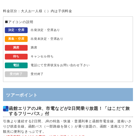
料金区分：大人お一人様（ ）内は子供料金
水
12
■アイコンの説明
木
13
決定・空席
出発決定・空席あり
募集・空席
出発未決定・空席あり
金
14
満席
満席
待ち
キャンセル待ち
土
15
電話
電話にて空席状況をお問い合わせ下さい
受付終了
受付終了
日
16
月
17
ツアーポイント
函館エリアのJR、市電などが2日間乗り放題！「はこだて旅
火
18
するフリーパス」付
引換より連続する2日間、JRの特急・快速・普通列車と函館市電全線、道南いさ
水
19
りび鉄道全線、函館バス（一部路線を除く）が乗り放題の、函館・道南エリアの
観光に便利なきっぷです。