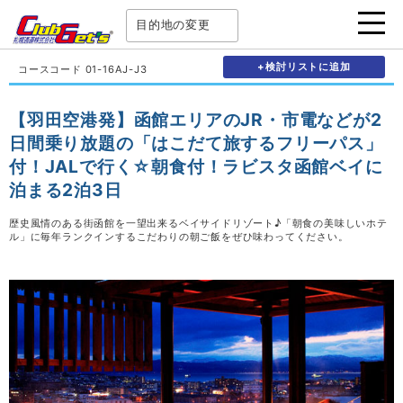
目的地の変更
+検討リストに追加
コースコード 01-16AJ-J3
【羽田空港発】函館エリアのJR・市電などが2
日間乗り放題の「はこだて旅するフリーパス」
付！JALで行く☆朝食付！ラビスタ函館ベイに
泊まる2泊3日
歴史風情のある街函館を一望出来るベイサイドリゾート♪「朝食の美味しいホテ
ル」に毎年ランクインするこだわりの朝ご飯をぜひ味わってください。