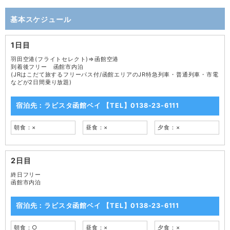
基本スケジュール
1日目
羽田空港(フライトセレクト)⇒函館空港
到着後フリー 函館市内泊
(JRはこだて旅するフリーパス付/函館エリアのJR特急列車・普通列車・市電
などが2日間乗り放題)
宿泊先：ラビスタ函館ベイ 【TEL】0138-23-6111
朝食：×
昼食：×
夕食：×
2日目
終日フリー
函館市内泊
宿泊先：ラビスタ函館ベイ 【TEL】0138-23-6111
朝食：○
昼食：×
夕食：×