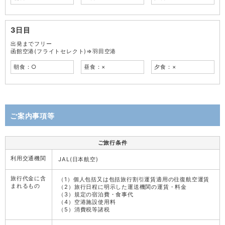
3日目
出発までフリー
函館空港(フライトセレクト)⇒羽田空港
朝食：○
昼食：×
夕食：×
ご案内事項等
ご旅行条件
利用交通機関
JAL(日本航空)
旅行代金に含
（1）個人包括又は包括旅行割引運賃適用の往復航空運賃
まれるもの
（2）旅行日程に明示した運送機関の運賃・料金
（3）規定の宿泊費・食事代
（4）空港施設使用料
（5）消費税等諸税