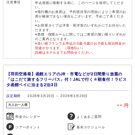
注意事項
申込画面に移動する前に、このページを保存してくださ
い。
※飛行機のお座席は、予約状況等の理由によりご希望のお
席が確保できない場合もございます。予めご了承くださ
い。
※お部屋タイプは洋室・和洋室のいずれかにてお任せいた
だきます。
※禁煙・喫煙ルームに関してはご希望の無い限りいずれか
のご案内となります。
※添い寝プランでお申込の3歳-5歳のお子様も宿泊料金が
別途かかります。（現地払い）
詳細はホテルまでお問合せください。
【羽田空港発】函館エリアのJR・市電などが2日間乗り放題の
「はこだて旅するフリーパス」付！JALで行く☆朝食付！ラビス
タ函館ベイに泊まる2泊3日
設定期間
2026年3月20日 ～ 2026年3月29日
--
円
大人お一人様
料金カレンダー
よくあるご質問
ツアーポイント
基本スケジュール