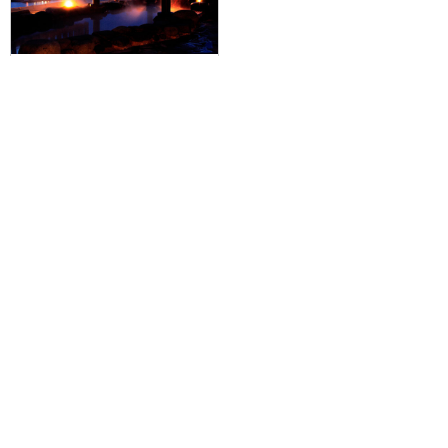
【羽田空港発】函館エリアのJR・
市電などが2日間乗り放題の「はこ
だて旅するフリーパス」付！JAL
で行く☆朝食付！ラビスタ函館ベ
イに泊まる2泊3日
59,800円～117,600円
旅行企画実施
札幌通運株式会社
sapporo experss co.,ltd.
観光庁長官登録旅行業第225号
会社概要
個人情報保護方針について