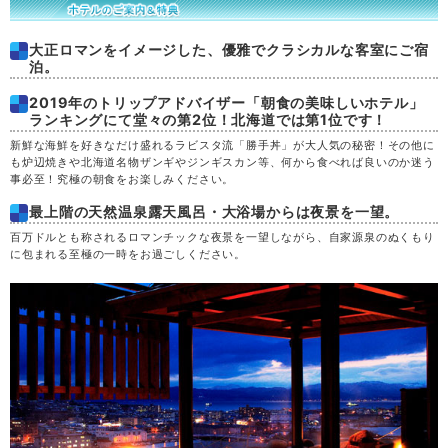
大正ロマンをイメージした、優雅でクラシカルな客室にご宿
泊。
2019年のトリップアドバイザー「朝食の美味しいホテル」
ランキングにて堂々の第2位！北海道では第1位です！
新鮮な海鮮を好きなだけ盛れるラビスタ流「勝手丼」が大人気の秘密！その他に
も炉辺焼きや北海道名物ザンギやジンギスカン等、何から食べれば良いのか迷う
事必至！究極の朝食をお楽しみください。
最上階の天然温泉露天風呂・大浴場からは夜景を一望。
百万ドルとも称されるロマンチックな夜景を一望しながら、自家源泉のぬくもり
に包まれる至極の一時をお過ごしください。