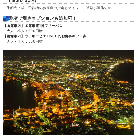
(通常の50%)
ご予約完了後、飛行機のお座席の指定とマイレージ登録が可能です。
土
29
割増で現地オプションも追加可！
【函館市内】函館市電1日フリーパス
日
30
大人・小人：600円増
【函館市内】ラッキーピエロ500円お食事ギフト券
大人・小人：500円増
月
31