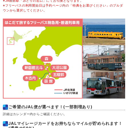
※JR函館駅「みどりの窓口」にてお引換となります。
木
20
※フリーパスの利用開始日は予約ページ内の「特典をお選びください」のプルダ
ウンから選択してください。
金
21
土
22
日
23
月
24
火
25
水
26
ご希望のJAL便が選べます！(一部割増あり)
木
27
詳細はカレンダー内からご確認ください。
JALマイレージカードをお持ちならマイルが貯められます！
金
28