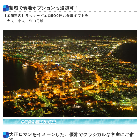
割増で現地オプションも追加可！
土
29
【函館市内】ラッキーピエロ500円お食事ギフト券
大人・小人：500円増
日
30
月
31
大正ロマンをイメージした、優雅でクラシカルな客室にご宿
泊。