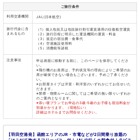
ご旅行条件
利用交通機関
JAL(日本航空)
旅行代金に含
（1）個人包括又は包括旅行割引運賃適用の往復航空運賃
まれるもの
（2）旅行日程に明示した運送機関の運賃・料金
（3）規定の宿泊費・食事代
（4）空港施設使用料
（5）消費税等諸税
注意事項
申込画面に移動する前に、このページを保存してくださ
い。
※飛行機のお座席は、予約状況等の理由によりご希望のお
席が確保できない場合もございます。予めご了承くださ
い。
※お部屋タイプは洋室・和洋室のいずれかにてお任せいた
だきます。
※禁煙・喫煙ルームに関してはご希望の無い限りいずれか
のご案内となります。
※添い寝プランでお申込の3歳-5歳のお子様も宿泊料金が
別途かかります。（現地払い）
詳細はホテルまでお問合せください。
【羽田空港発】函館エリアのJR・市電などが2日間乗り放題の