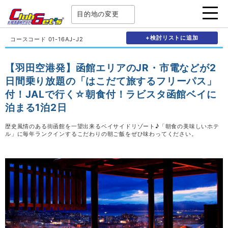
目的地の変更
+検討リストに追加
コースコード 01-16AJ-J2
【羽田空港発】函館エリアのJR・市電などが2
日間乗り放題の「はこだて旅するフリーパス」
付！JALで行く☆朝食付！ラビスタ函館ベイに
泊まる1泊2日
歴史風情のある街函館を一望出来るベイサイドリゾート♪「朝食の美味しいホテ
ル」に毎年ランクインするこだわりの朝ご飯をぜひ味わってください。