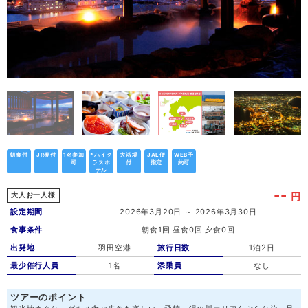
朝食付
JR券付
1名参加
*ハイク
大浴場
JAL便
WEB予
可
ラスホ
付
指定
約可
テル
--
円
大人お一人様
設定期間
2026年3月20日 ～ 2026年3月30日
食事条件
朝食1回 昼食0回 夕食0回
出発地
羽田空港
旅行日数
1泊2日
最少催行人員
1名
添乗員
なし
ツアーのポイント