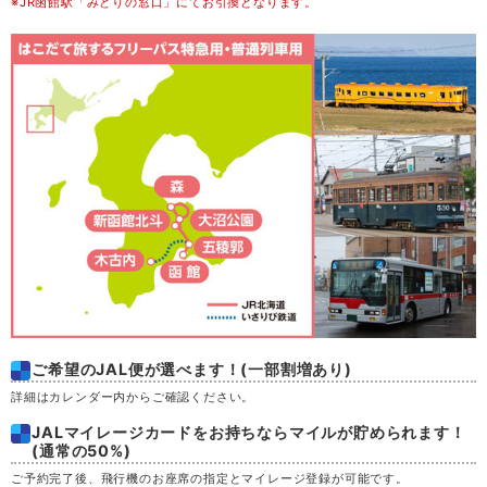
※JR函館駅「みどりの窓口」にてお引換となります。
木
20
金
21
土
22
日
23
月
24
火
25
水
26
ご希望のJAL便が選べます！(一部割増あり)
詳細はカレンダー内からご確認ください。
木
27
JALマイレージカードをお持ちならマイルが貯められます！
(通常の50%)
金
28
ご予約完了後、飛行機のお座席の指定とマイレージ登録が可能です。