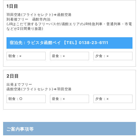
1日目
羽田空港(フライトセレクト)⇒函館空港
到着後フリー 函館市内泊
(JRはこだて旅するフリーパス付/函館エリアのJR特急列車・普通列車・市電
などが2日間乗り放題)
宿泊先：ラビスタ函館ベイ 【TEL】0138-23-6111
朝食：×
昼食：×
夕食：×
2日目
出発までフリー
函館空港(フライトセレクト)⇒羽田空港
朝食：○
昼食：×
夕食：×
ご案内事項等