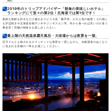
2019年のトリップアドバイザー「朝食の美味しいホテル」
ランキングにて堂々の第2位！北海道では第1位です！
新鮮な海鮮を好きなだけ盛れるラビスタ流「勝手丼」が大人気の秘密！その他に
も炉辺焼きや北海道名物ザンギやジンギスカン等、何から食べれば良いのか迷う
事必至！究極の朝食をお楽しみください。
最上階の天然温泉露天風呂・大浴場からは夜景を一望。
百万ドルとも称されるロマンチックな夜景を一望しながら、自家源泉のぬくもり
に包まれる至極の一時をお過ごしください。