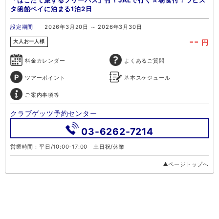
「はこだて旅するフリーパス」付！JALで行く☆朝食付！ラビス
タ函館ベイに泊まる1泊2日
設定期間
2026年3月20日 ～ 2026年3月30日
--
円
大人お一人様
料金カレンダー
よくあるご質問
ツアーポイント
基本スケジュール
ご案内事項等
クラブゲッツ予約センター
03-6262-7214
営業時間：平日/10:00-17:00 土日祝/休業
▲ページトップへ