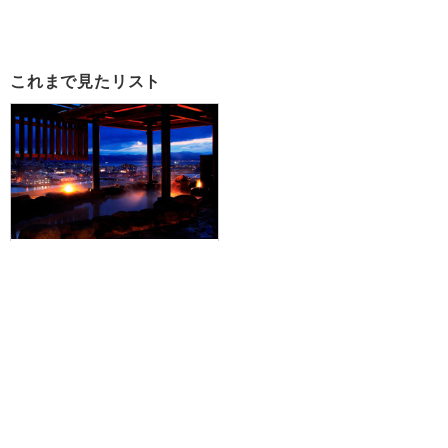
これまで見たリスト
【羽田空港発】函館エリアのJR・
市電などが2日間乗り放題の「はこ
だて旅するフリーパス」付！JAL
で行く☆朝食付！ラビスタ函館ベ
イに泊まる1泊2日
49,100円～109,700円