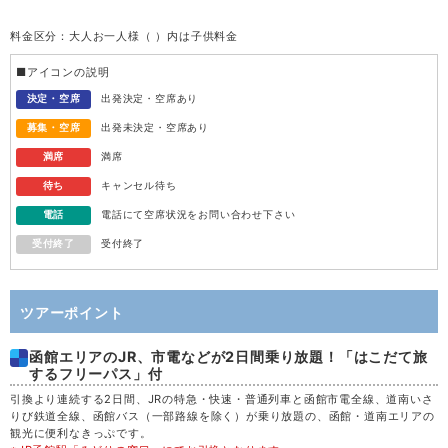
料金区分：大人お一人様（ ）内は子供料金
水
12
■アイコンの説明
木
13
決定・空席
出発決定・空席あり
募集・空席
出発未決定・空席あり
金
14
満席
満席
待ち
キャンセル待ち
土
15
電話
電話にて空席状況をお問い合わせ下さい
受付終了
受付終了
日
16
月
17
ツアーポイント
函館エリアのJR、市電などが2日間乗り放題！「はこだて旅
火
18
するフリーパス」付
引換より連続する2日間、JRの特急・快速・普通列車と函館市電全線、道南いさ
水
19
りび鉄道全線、函館バス（一部路線を除く）が乗り放題の、函館・道南エリアの
観光に便利なきっぷです。