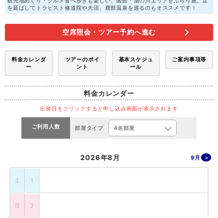
観光地めぐり・グルメ食べ歩きも楽しい、函館・湯の川エリアをぶらり旅。足
を延ばしてトラピスト修道院や大沼、鹿部温泉を巡るのもオススメです！
空席照会・ツアー予約へ進む
料金カレンダ
ツアーのポイ
基本スケジュ
ご案内事項等
ー
ント
ール
料金カレンダー
出発日をクリックすると申し込み画面が表示されます
ご利用人数
部屋タイプ
2026年8月
9月
土
1
日
2