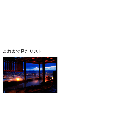
これまで見たリスト
【羽田空港発】函館の味覚を満喫♪
朝市で食べる海鮮丼＆イカ刺しの
朝食1回付！JALで行く☆天然温泉
大浴場付！ラビスタ函館ベイに泊
まる3泊4日