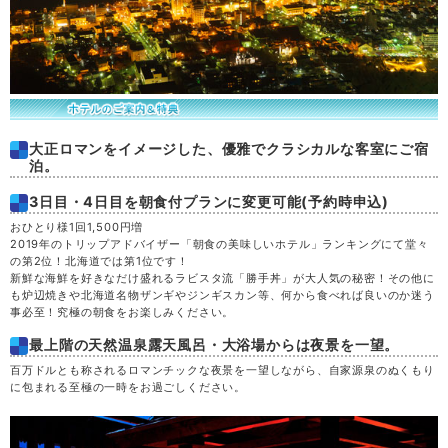
大正ロマンをイメージした、優雅でクラシカルな客室にご宿
泊。
3日目・4日目を朝食付プランに変更可能(予約時申込)
おひとり様1回1,500円増
2019年のトリップアドバイザー「朝食の美味しいホテル」ランキングにて堂々
の第2位！北海道では第1位です！
新鮮な海鮮を好きなだけ盛れるラビスタ流「勝手丼」が大人気の秘密！その他に
も炉辺焼きや北海道名物ザンギやジンギスカン等、何から食べれば良いのか迷う
事必至！究極の朝食をお楽しみください。
最上階の天然温泉露天風呂・大浴場からは夜景を一望。
百万ドルとも称されるロマンチックな夜景を一望しながら、自家源泉のぬくもり
に包まれる至極の一時をお過ごしください。