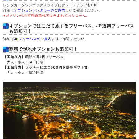
レンタカーをワンボックスタイプにグレードアップもOK！
詳細は
オプションレンタカーのご案内
よりご確認ください。
土
29
※ガソリン代や有料道路代等は含まれておりません。
オプションではこだて旅するフリーパス、JR道南フリーパス
日
30
も追加可！
詳細は
JRフリーパスのご案内
よりご確認ください。
月
31
割増で現地オプションも追加可！
【函館市内】函館市電1日フリーパス
大人・小人：600円増
【函館市内】ラッキーピエロ500円お食事ギフト券
大人・小人：500円増