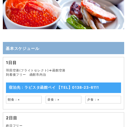
基本スケジュール
1日目
羽田空港(フライトセレクト)⇒函館空港
到着後フリー 函館市内泊
宿泊先：ラビスタ函館ベイ 【TEL】0138-23-6111
朝食：×
昼食：×
夕食：×
2日目
終日フリー