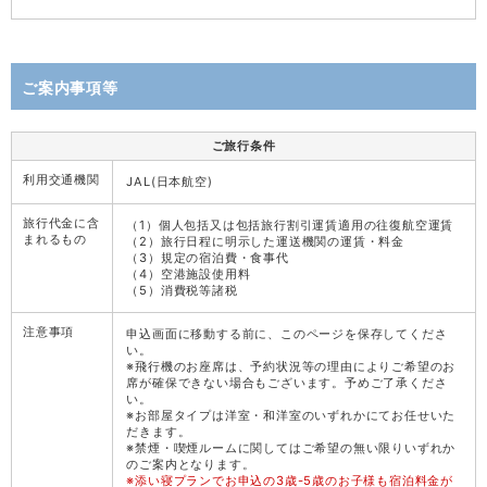
ご案内事項等
ご旅行条件
利用交通機関
JAL(日本航空)
旅行代金に含
（1）個人包括又は包括旅行割引運賃適用の往復航空運賃
まれるもの
（2）旅行日程に明示した運送機関の運賃・料金
（3）規定の宿泊費・食事代
（4）空港施設使用料
（5）消費税等諸税
注意事項
申込画面に移動する前に、このページを保存してくださ
い。
※飛行機のお座席は、予約状況等の理由によりご希望のお
席が確保できない場合もございます。予めご了承くださ
い。
※お部屋タイプは洋室・和洋室のいずれかにてお任せいた
だきます。
※禁煙・喫煙ルームに関してはご希望の無い限りいずれか
のご案内となります。
※添い寝プランでお申込の3歳-5歳のお子様も宿泊料金が