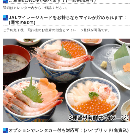
ご希望のJAL便が選べます！(一部割増あり)
木
20
詳細はカレンダー内からご確認ください。
JALマイレージカードをお持ちならマイルが貯められます！
金
21
(通常の50%)
ご予約完了後、飛行機のお座席の指定とマイレージ登録が可能です。
土
22
日
23
月
24
火
25
水
26
木
27
金
28
オプションでレンタカー付も対応可！(ハイブリッド/免責込)