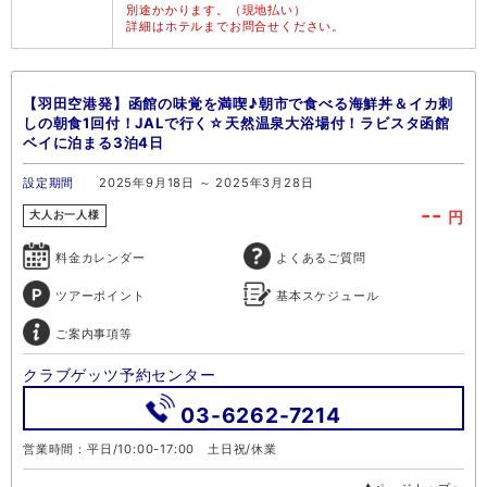
別途かかります。（現地払い）
詳細はホテルまでお問合せください。
【羽田空港発】函館の味覚を満喫♪朝市で食べる海鮮丼＆イカ刺
しの朝食1回付！JALで行く☆天然温泉大浴場付！ラビスタ函館
ベイに泊まる3泊4日
設定期間
2025年9月18日 ～ 2025年3月28日
--
円
大人お一人様
料金カレンダー
よくあるご質問
ツアーポイント
基本スケジュール
ご案内事項等
クラブゲッツ予約センター
03-6262-7214
営業時間：平日/10:00-17:00 土日祝/休業