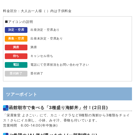
料金区分：大人お一人様（ ）内は子供料金
水
12
■アイコンの説明
木
13
決定・空席
出発決定・空席あり
募集・空席
出発未決定・空席あり
金
14
満席
満席
待ち
キャンセル待ち
土
15
電話
電話にて空席状況をお問い合わせ下さい
受付終了
受付終了
日
16
月
17
ツアーポイント
函館朝市で食べる「3種盛り海鮮丼」付！(2日目)
火
18
「栄屋食堂 よさこい」にて、カニ・イクラなど8種類の海鮮から3種類をチョイ
ス！さらにイカ刺し、小鉢、みそ汁、香物も付いています。
水
19
営業時間 6:00-14:00(年中無休)