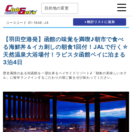
目的地の変更
+検討リストに追加
コースコード 01-16AE-J4
【羽田空港発】函館の味覚を満喫♪朝市で食べ
る海鮮丼＆イカ刺しの朝食1回付！JALで行く☆
天然温泉大浴場付！ラビスタ函館ベイに泊まる
3泊4日
歴史風情のある街函館を一望出来るベイサイドリゾート♪「朝食の美味しいホテ
ル」に毎年ランクインするこだわりの朝ご飯をぜひ味わってください。