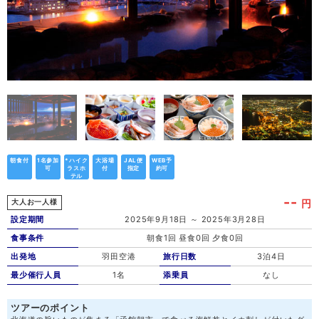
朝食付
1名参加
*ハイク
大浴場
JAL便
WEB予
可
ラスホ
付
指定
約可
テル
--
円
大人お一人様
設定期間
2025年9月18日 ～ 2025年3月28日
食事条件
朝食1回 昼食0回 夕食0回
出発地
羽田空港
旅行日数
3泊4日
最少催行人員
1名
添乗員
なし
ツアーのポイント