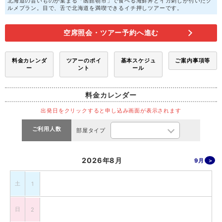
北海道の旨いものが集まる「函館朝市」で食べる海鮮丼とイカ刺しが付いたグ
ルメプラン。目で、舌で北海道を満喫できるイチ押しツアーです。
空席照会・ツアー予約へ進む
料金カレンダ
ツアーのポイ
基本スケジュ
ご案内事項等
ー
ント
ール
料金カレンダー
出発日をクリックすると申し込み画面が表示されます
ご利用人数
部屋タイプ
2026年8月
9月
土
1
日
2