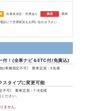
席
出発未決定・空席あり
満席
満席
電話にて空席状況をお問い合わせ下さい
付！(全車ナビ＆ETC付/免責込)
EV他(車種指定不可) 乗車定員：5名様
クスタイプに変更可能
不可) 乗車定員：7-8名様
認ください。
おりません。