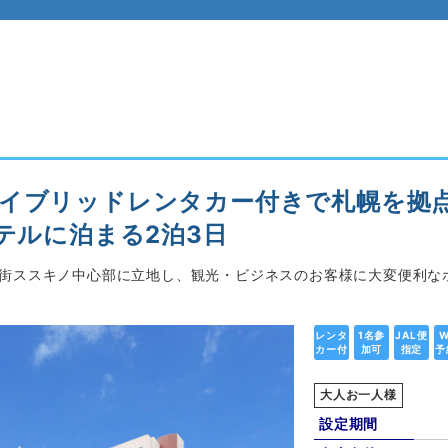
イブリッドレンタカー付きで札幌を拠点
テルに泊まる2泊3日
楽街ススキノ中心部に立地し、観光・ビジネスのお客様に大変便利な
レンタ
1名参
JAL便
W
カー付
加可
指定
予
大人お一人様
設定期間