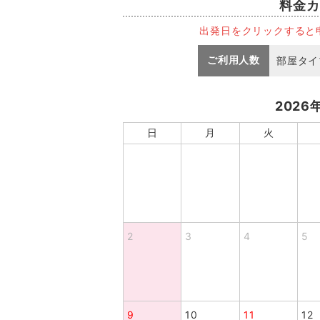
料金カ
出発日をクリックすると
ご利用人数
部屋タイ
2026
日
月
火
2
3
4
5
9
10
11
12