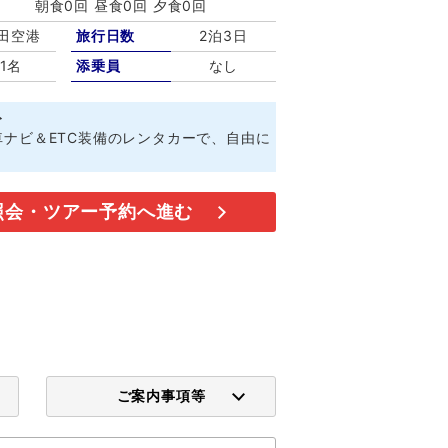
朝食0回 昼食0回 夕食0回
田空港
旅行日数
2泊3日
1名
添乗員
なし
ト
ナビ＆ETC装備のレンタカーで、自由に
照会・ツアー予約へ進む
ご案内事項等