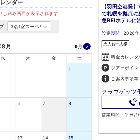
レンダー
【羽田空港発】
で札幌を拠点に
申し込み画面が表示されます
急REIホテルに
プ
設定期間
2026年
大人お一人様
年8月
9月
料金カレンダ
水
木
金
土
ツアーポイン
1
ご案内事項等
クラブゲッツ
6
7
8
営業時間：平日/10
13
14
15