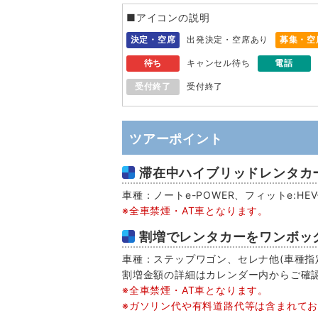
■アイコンの説明
決定・空席
出発決定・空席あり
募集・空
待ち
キャンセル待ち
電話
受付終了
受付終了
ツアーポイント
滞在中ハイブリッドレンタカー
車種：ノートe-POWER、フィットe:H
※全車禁煙・AT車となります。
割増でレンタカーをワンボッ
車種：ステップワゴン、セレナ他(車種指定
割増金額の詳細はカレンダー内からご確
※全車禁煙・AT車となります。
※ガソリン代や有料道路代等は含まれて