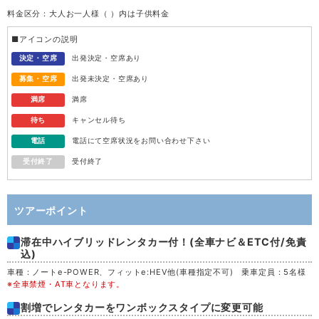
料金区分：大人お一人様（ ）内は子供料金
水
12
■アイコンの説明
木
13
決定・空席
出発決定・空席あり
募集・空席
出発未決定・空席あり
金
14
満席
満席
待ち
キャンセル待ち
土
15
電話
電話にて空席状況をお問い合わせ下さい
受付終了
受付終了
日
16
月
17
ツアーポイント
滞在中ハイブリッドレンタカー付！(全車ナビ＆ETC付/免責
火
18
込)
車種：ノートe-POWER、フィットe:HEV他(車種指定不可) 乗車定員：5名様
水
19
※全車禁煙・AT車となります。
割増でレンタカーをワンボックスタイプに変更可能
木
20