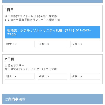
1日目
羽田空港(フライトセレクト)⇒新千歳空港
レンタカー貸出手続き後フリー 札幌市内泊
宿泊先：ホテルリソルトリニティ札幌 【TEL】011-242-
7700
朝食：×
昼食：×
夕食：×
2日目
出発までフリー
新千歳空港(フライトセレクト)⇒羽田空港
朝食：×
昼食：×
夕食：×
ご案内事項等