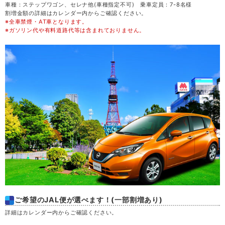
車種：ステップワゴン、セレナ他(車種指定不可) 乗車定員：7-8名様
割増金額の詳細はカレンダー内からご確認ください。
※全車禁煙・AT車となります。
金
21
※ガソリン代や有料道路代等は含まれておりません。
土
22
日
23
月
24
火
25
水
26
木
27
ご希望のJAL便が選べます！(一部割増あり)
金
28
詳細はカレンダー内からご確認ください。