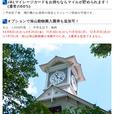
JALマイレージカードをお持ちならマイルが貯められます！
土
29
(通常の50%)
ご予約完了後、飛行機のお座席の指定とマイレージ登録が可能です。
日
30
オプションで旭山動物園入園券も追加可！
大人：1,000円増 / 中学生以下：無料
月
31
※4月8日(火)から4月25日(金)、11月4日(火)から11月10日(月)、12月31日(水)か
ら1月1日(木・祝)は旭山動物園が休園中のため、入園券を追加できません。