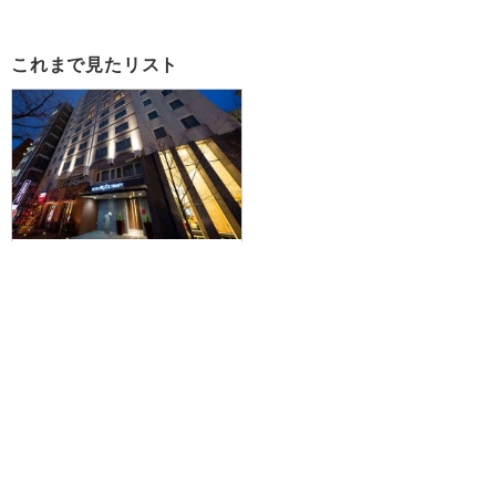
これまで見たリスト
【羽田空港発】滞在中ハイブリッ
ドレンタカー付きで札幌を拠点に
爽快ドライブ♪JALで行く☆大浴場
付！ホテルリソルトリニティ札幌
に泊まる1泊2日
40,900円～92,400円