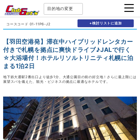
目的地の変更
+検討リストに追加
コースコード 01-11P6-J2
【羽田空港発】滞在中ハイブリッドレンタカー
付きで札幌を拠点に爽快ドライブ♪JALで行く
☆大浴場付！ホテルリソルトリニティ札幌に泊
まる1泊2日
地下鉄大通駅2番出口より徒歩1分、大通公園目の前の好立地！さらに最上階には
展望スパを備えた、観光・ビジネスの拠点に最適なホテルです。