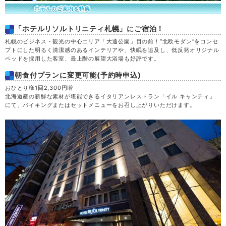
「ホテルリソルトリニティ札幌」にご宿泊！
札幌のビジネス・観光の中心エリア「大通公園」目の前！“北欧モダン”をコンセ
プトにした明るく清潔感のあるインテリアや、快眠を追及し、低反発オリジナル
ベッドを採用した客室、最上階の展望大浴場も好評です。
朝食付プランに変更可能(予約時申込)
おひとり様1回2,300円増
北海道産の新鮮な素材が堪能できるイタリアンレストラン「イル キャンティ」
にて、バイキングまたはセットメニューをお召し上がりいただけます。