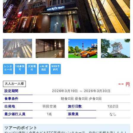
レンタ
1名参加
大浴場
JAL便
WEB予
カー付
可
付
指定
約可
--
円
大人お一人様
設定期間
2026年3月19日 ～ 2026年3月30日
食事条件
朝食0回 昼食0回 夕食0回
出発地
羽田空港
旅行日数
1泊2日
最少催行人員
1名
添乗員
なし
ツアーのポイント
やっぱり便利！全車ナビ＆ETC装備のレンタカーで、自由に札幌を楽しもう！