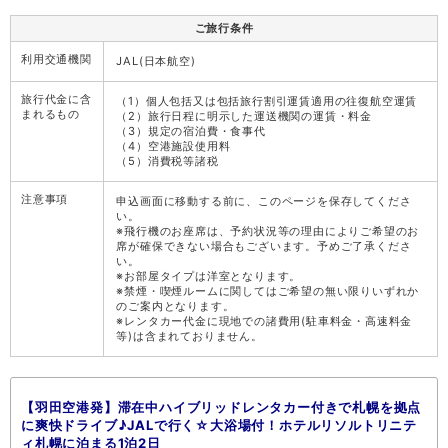
ご旅行条件
利用交通機関
JAL(日本航空)
旅行代金に含
（1）個人包括又は包括旅行割引運賃適用の往復航空運賃
まれるもの
（2）旅行日程に明示した運送機関の運賃・料金
（3）規定の宿泊費・食事代
（4）空港施設使用料
（5）消費税等諸税
注意事項
申込画面に移動する前に、このページを保存してくださ
い。
※飛行機のお座席は、予約状況等の理由によりご希望のお
席が確保できない場合もございます。予めご了承くださ
い。
※お部屋タイプは洋室となります。
※禁煙・喫煙ルームに関してはご希望の無い限りいずれか
のご案内となります。
※レンタカー代金に現地での諸費用(駐車料金・高速料金
等)は含まれておりません。
【羽田空港発】滞在中ハイブリッドレンタカー付きで札幌を拠点
に爽快ドライブ♪JALで行く☆大浴場付！ホテルリソルトリニテ
ィ札幌に泊まる1泊2日