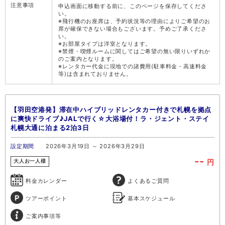
注意事項
申込画面に移動する前に、このページを保存してくださ
い。
※飛行機のお座席は、予約状況等の理由によりご希望のお
席が確保できない場合もございます。予めご了承くださ
い。
※お部屋タイプは洋室となります。
※禁煙・喫煙ルームに関してはご希望の無い限りいずれか
のご案内となります。
※レンタカー代金に現地での諸費用(駐車料金・高速料金
等)は含まれておりません。
【羽田空港発】滞在中ハイブリッドレンタカー付きで札幌を拠点
に爽快ドライブ♪JALで行く☆大浴場付！ラ・ジェント・ステイ
札幌大通に泊まる2泊3日
設定期間
2026年3月19日 ～ 2026年3月29日
--
円
大人お一人様
料金カレンダー
よくあるご質問
ツアーポイント
基本スケジュール
ご案内事項等