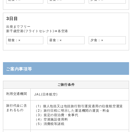
3日目
出発までフリー
新千歳空港(フライトセレクト)⇒各空港
朝食：×
昼食：×
夕食：×
ご案内事項等
ご旅行条件
利用交通機関
JAL(日本航空)
旅行代金に含
（1）個人包括又は包括旅行割引運賃適用の往復航空運賃
まれるもの
（2）旅行日程に明示した運送機関の運賃・料金
（3）規定の宿泊費・食事代
（4）空港施設使用料
（5）消費税等諸税