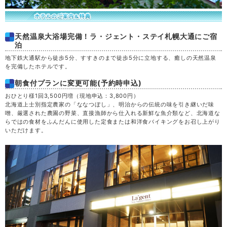
天然温泉大浴場完備！ラ・ジェント・ステイ札幌大通にご宿
泊
地下鉄大通駅から徒歩5分、すすきのまで徒歩5分に立地する、癒しの天然温泉
を完備したホテルです。
朝食付プランに変更可能(予約時申込)
おひとり様1回3,500円増（現地申込：3,800円）
北海道上士別指定農家の「ななつぼし」、明治からの伝統の味を引き継いだ味
噌、厳選された農園の野菜、直接漁師から仕入れる新鮮な魚介類など、北海道な
らではの食材をふんだんに使用した定食または和洋食バイキングをお召し上がり
いただけます。