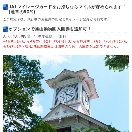
JALマイレージカードをお持ちならマイルが貯められます！
土
29
(通常の50%)
ご予約完了後、飛行機のお座席の指定とマイレージ登録が可能です。
日
30
オプションで旭山動物園入園券も追加可！
大人：1,000円増 / 中学生以下：無料
月
31
※4月8日(火)から4月25日(金)、11月4日(火)から11月10日(月)、12月31日(水)か
ら1月1日(木・祝)は旭山動物園が休園中のため、入園券を追加できません。