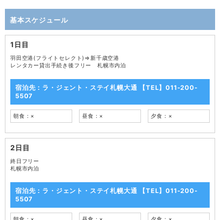
基本スケジュール
1日目
羽田空港(フライトセレクト)⇒新千歳空港
レンタカー貸出手続き後フリー 札幌市内泊
宿泊先：ラ・ジェント・ステイ札幌大通 【TEL】011-200-
5507
朝食：×
昼食：×
夕食：×
2日目
終日フリー
札幌市内泊
宿泊先：ラ・ジェント・ステイ札幌大通 【TEL】011-200-
5507
朝食：×
昼食：×
夕食：×