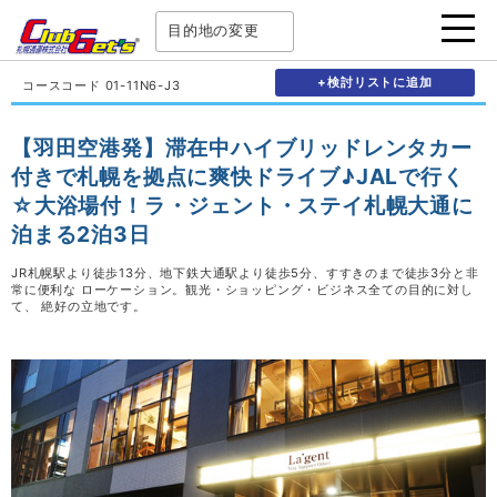
目的地の変更
+検討リストに追加
コースコード 01-11N6-J3
【羽田空港発】滞在中ハイブリッドレンタカー
付きで札幌を拠点に爽快ドライブ♪JALで行く
☆大浴場付！ラ・ジェント・ステイ札幌大通に
泊まる2泊3日
JR札幌駅より徒歩13分、地下鉄大通駅より徒歩5分、すすきのまで徒歩3分と非
常に便利な ローケーション。観光・ショッピング・ビジネス全ての目的に対し
て、 絶好の立地です。