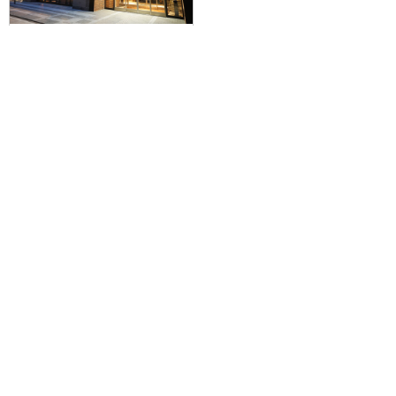
【羽田空港発】滞在中ハイブリッ
ドレンタカー付きで札幌を拠点に
爽快ドライブ♪JALで行く☆大浴場
付！ラ・ジェント・ステイ札幌大
通に泊まる2泊3日
60,200円～171,400円
旅行企画実施
札幌通運株式会社
sapporo experss co.,ltd.
観光庁長官登録旅行業第225号
会社概要
個人情報保護方針について
旅行条件書と旅行約款