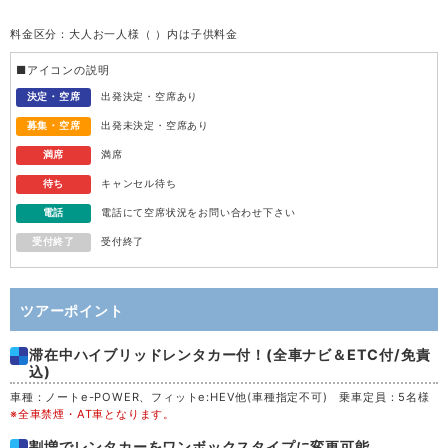
料金区分：大人お一人様（ ）内は子供料金
水
12
■アイコンの説明
木
13
決定・空席
出発決定・空席あり
募集・空席
出発未決定・空席あり
金
14
満席
満席
待ち
キャンセル待ち
土
15
電話
電話にて空席状況をお問い合わせ下さい
受付終了
受付終了
日
16
月
17
ツアーポイント
滞在中ハイブリッドレンタカー付！(全車ナビ＆ETC付/免責
火
18
込)
車種：ノートe-POWER、フィットe:HEV他(車種指定不可) 乗車定員：5名様
水
19
※全車禁煙・AT車となります。
割増でレンタカーをワンボックスタイプに変更可能