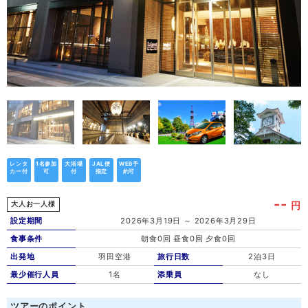
レンタ
1名参加
大浴場
JAL便
WEB予
カー付
可
付
指定
約可
--
円
大人お一人様
設定期間
2026年3月19日 ～ 2026年3月29日
食事条件
朝食0回 昼食0回 夕食0回
出発地
羽田空港
旅行日数
2泊3日
最少催行人員
1名
添乗員
なし
ツアーのポイント