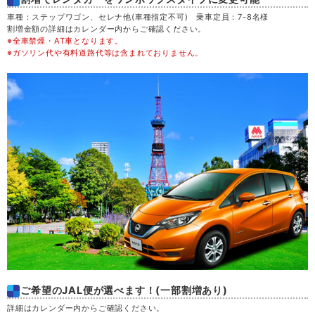
木
20
車種：ステップワゴン、セレナ他(車種指定不可) 乗車定員：7-8名様
割増金額の詳細はカレンダー内からご確認ください。
※全車禁煙・AT車となります。
金
21
※ガソリン代や有料道路代等は含まれておりません。
土
22
日
23
月
24
火
25
水
26
木
27
ご希望のJAL便が選べます！(一部割増あり)
金
28
詳細はカレンダー内からご確認ください。