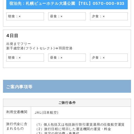
宿泊先：札幌ビューホテル大通公園 【TEL】0570-000-933
朝食：×
昼食：×
夕食：×
4日目
出発までフリー
新千歳空港(フライトセレクト)⇒羽田空港
朝食：×
昼食：×
夕食：×
ご案内事項等
ご旅行条件
利用交通機関
JAL(日本航空)
旅行代金に含
（1）個人包括又は包括旅行割引運賃適用の往復航空運賃
まれるもの
（2）旅行日程に明示した運送機関の運賃・料金
（3）規定の宿泊費・食事代