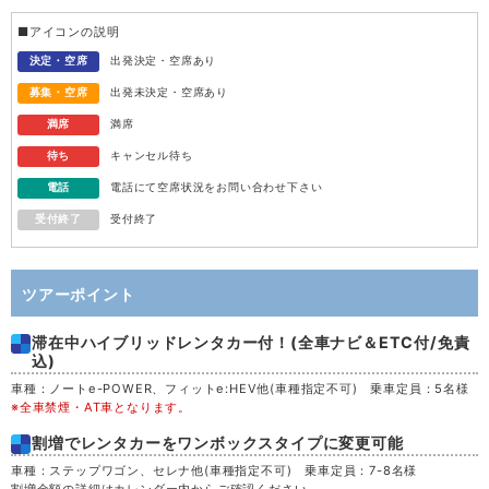
水
12
■アイコンの説明
木
13
決定・空席
出発決定・空席あり
募集・空席
出発未決定・空席あり
金
14
満席
満席
待ち
キャンセル待ち
土
15
電話
電話にて空席状況をお問い合わせ下さい
受付終了
受付終了
日
16
月
17
ツアーポイント
滞在中ハイブリッドレンタカー付！(全車ナビ＆ETC付/免責
火
18
込)
車種：ノートe-POWER、フィットe:HEV他(車種指定不可) 乗車定員：5名様
水
19
※全車禁煙・AT車となります。
割増でレンタカーをワンボックスタイプに変更可能
木
20
車種：ステップワゴン、セレナ他(車種指定不可) 乗車定員：7-8名様