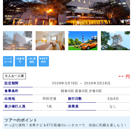
レンタ
1名参加
JAL便
WEB予
カー付
可
指定
約可
--
円
大人お一人様
設定期間
2026年3月19日 ～ 2026年3月28日
食事条件
朝食0回 昼食0回 夕食0回
出発地
羽田空港
旅行日数
3泊4日
最少催行人員
1名
添乗員
なし
ツアーのポイント
やっぱり便利！全車ナビ＆ETC装備のレンタカーで、自由に札幌を楽しもう！