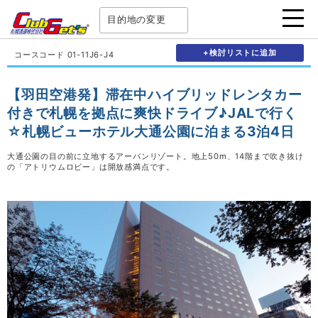
目的地の変更
+検討リストに追加
コースコード 01-11J6-J4
【羽田空港発】滞在中ハイブリッドレンタカー
付きで札幌を拠点に爽快ドライブ♪JALで行く
☆札幌ビューホテル大通公園に泊まる3泊4日
大通公園の目の前に立地するアーバンリゾート。地上50m、14階まで吹き抜け
の「アトリウムロビー」は開放感満点です。