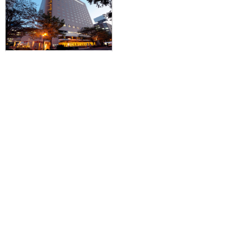
【羽田空港発】滞在中ハイブリッ
ドレンタカー付きで札幌を拠点に
爽快ドライブ♪JALで行く☆札幌ビ
ューホテル大通公園に泊まる3泊4
日
61,500円～175,600円
旅行企画実施
札幌通運株式会社
sapporo experss co.,ltd.
観光庁長官登録旅行業第225号
会社概要