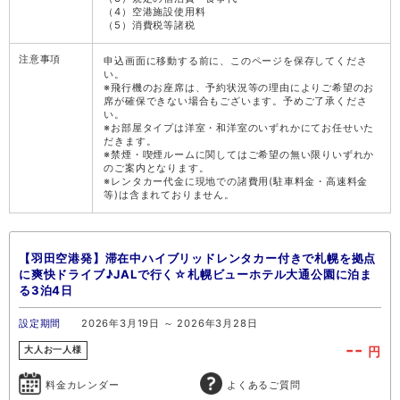
（4）空港施設使用料
（5）消費税等諸税
注意事項
申込画面に移動する前に、このページを保存してくださ
い。
※飛行機のお座席は、予約状況等の理由によりご希望のお
席が確保できない場合もございます。予めご了承くださ
い。
※お部屋タイプは洋室・和洋室のいずれかにてお任せいた
だきます。
※禁煙・喫煙ルームに関してはご希望の無い限りいずれか
のご案内となります。
※レンタカー代金に現地での諸費用(駐車料金・高速料金
等)は含まれておりません。
【羽田空港発】滞在中ハイブリッドレンタカー付きで札幌を拠点
に爽快ドライブ♪JALで行く☆札幌ビューホテル大通公園に泊ま
る3泊4日
設定期間
2026年3月19日 ～ 2026年3月28日
--
円
大人お一人様
料金カレンダー
よくあるご質問