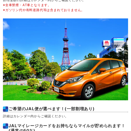
割増金額の詳細はカレンダー内からご確認ください。
※全車禁煙・AT車となります。
金
21
※ガソリン代や有料道路代等は含まれておりません。
土
22
日
23
月
24
火
25
水
26
木
27
ご希望のJAL便が選べます！(一部割増あり)
金
28
詳細はカレンダー内からご確認ください。
JALマイレージカードをお持ちならマイルが貯められます！
土
29
(通常の50%)