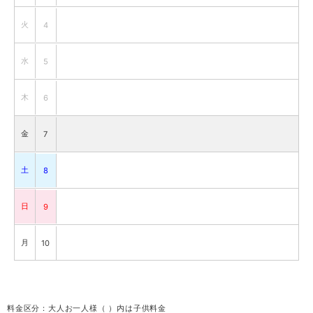
火
4
水
5
木
6
金
7
土
8
日
9
月
10
火
11
料金区分：大人お一人様（ ）内は子供料金