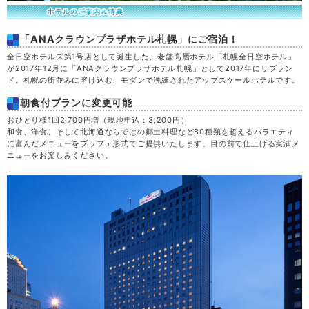
「ANAクラウンプラザホテル札幌」にご宿泊！
全日空ホテルズ第1号店として誕生した、老舗高層ホテル「札幌全日空ホテル」
が2017年12月に「ANAクラウンプラザホテル札幌」として2017年にリブラン
ド。札幌の街並みに溶け込む、モダンで洗練されたアップスケールホテルです。
朝食付プランに変更可能
おひとり様1回2,700円増（現地申込：3,200円）
和食、洋食、そして北海道ならではの郷土料理など80種類を超えるバラエティ
に富んだメニューをブッフェ形式でご提供いたします。目の前で仕上げる実演メ
ニューをお楽しみください。