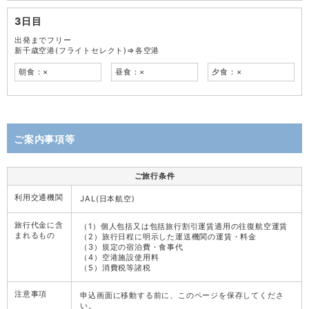
3日目
出発までフリー
新千歳空港(フライトセレクト)⇒各空港
朝食：×
昼食：×
夕食：×
ご案内事項等
ご旅行条件
利用交通機関
JAL(日本航空)
旅行代金に含
（1）個人包括又は包括旅行割引運賃適用の往復航空運賃
まれるもの
（2）旅行日程に明示した運送機関の運賃・料金
（3）規定の宿泊費・食事代
（4）空港施設使用料
（5）消費税等諸税
注意事項
申込画面に移動する前に、このページを保存してくださ
い。