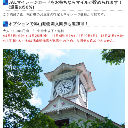
JALマイレージカードをお持ちならマイルが貯められます！
土
29
(通常の50%)
ご予約完了後、飛行機のお座席の指定とマイレージ登録が可能です。
日
30
オプションで旭山動物園入園券も追加可！
大人：1,000円増 / 中学生以下：無料
月
31
※4月8日(火)から4月25日(金)、11月4日(火)から11月10日(月)、12月31日(水)か
ら1月1日(木・祝)は旭山動物園が休園中のため、入園券を追加できません。