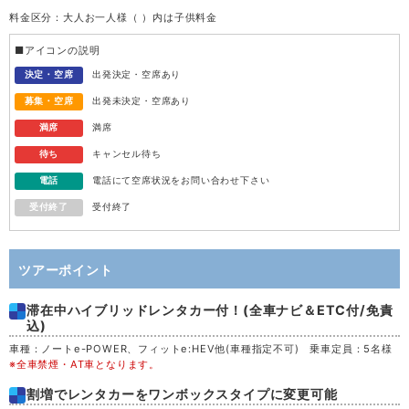
料金区分：大人お一人様（ ）内は子供料金
水
12
■アイコンの説明
木
13
決定・空席
出発決定・空席あり
募集・空席
出発未決定・空席あり
金
14
満席
満席
待ち
キャンセル待ち
土
15
電話
電話にて空席状況をお問い合わせ下さい
受付終了
受付終了
日
16
月
17
ツアーポイント
滞在中ハイブリッドレンタカー付！(全車ナビ＆ETC付/免責
火
18
込)
車種：ノートe-POWER、フィットe:HEV他(車種指定不可) 乗車定員：5名様
水
19
※全車禁煙・AT車となります。
割増でレンタカーをワンボックスタイプに変更可能
木
20