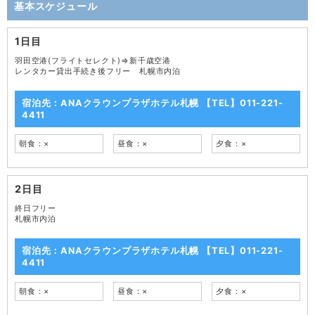
基本スケジュール
1日目
羽田空港(フライトセレクト)⇒新千歳空港
レンタカー貸出手続き後フリー 札幌市内泊
宿泊先：ANAクラウンプラザホテル札幌 【TEL】011-221-
4411
朝食：×
昼食：×
夕食：×
2日目
終日フリー
札幌市内泊
宿泊先：ANAクラウンプラザホテル札幌 【TEL】011-221-
4411
朝食：×
昼食：×
夕食：×