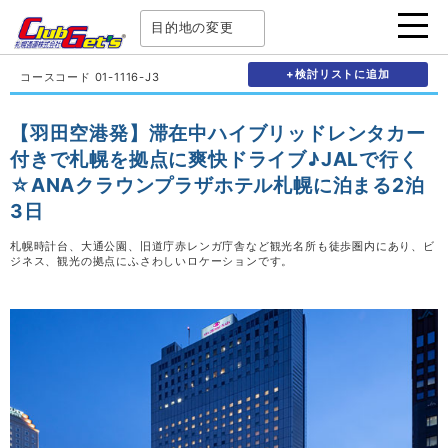
目的地の変更
+検討リストに追加
コースコード 01-1116-J3
【羽田空港発】滞在中ハイブリッドレンタカー
付きで札幌を拠点に爽快ドライブ♪JALで行く
☆ANAクラウンプラザホテル札幌に泊まる2泊
3日
札幌時計台、大通公園、旧道庁赤レンガ庁舎など観光名所も徒歩圏内にあり、ビ
ジネス、観光の拠点にふさわしいロケーションです。