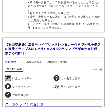
※飛行機のお座席は、予約状況等の理由によりご希望のお
席が確保できない場合もございます。予めご了承くださ
い。
※お部屋タイプは洋室となります。
※禁煙・喫煙ルームに関してはご希望の無い限りいずれか
のご案内となります。
※レンタカー代金に現地での諸費用(駐車料金・高速料金
等)は含まれておりません。
【羽田空港発】滞在中ハイブリッドレンタカー付きで札幌を拠点
に爽快ドライブ♪JALで行く☆ANAクラウンプラザホテル札幌に
泊まる2泊3日
設定期間
2026年3月19日 ～ 2026年3月29日
--
円
大人お一人様
料金カレンダー
よくあるご質問
ツアーポイント
基本スケジュール
ご案内事項等
クラブゲッツ予約センター