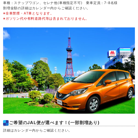
車種：ステップワゴン、セレナ他(車種指定不可) 乗車定員：7-8名様
割増金額の詳細はカレンダー内からご確認ください。
※全車禁煙・AT車となります。
金
21
※ガソリン代や有料道路代等は含まれておりません。
土
22
日
23
月
24
火
25
水
26
木
27
ご希望のJAL便が選べます！(一部割増あり)
金
28
詳細はカレンダー内からご確認ください。