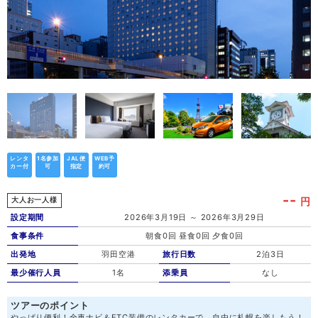
レンタ
1名参加
JAL便
WEB予
カー付
可
指定
約可
--
円
大人お一人様
設定期間
2026年3月19日 ～ 2026年3月29日
食事条件
朝食0回 昼食0回 夕食0回
出発地
羽田空港
旅行日数
2泊3日
最少催行人員
1名
添乗員
なし
ツアーのポイント
やっぱり便利！全車ナビ＆ETC装備のレンタカーで、自由に札幌を楽しもう！