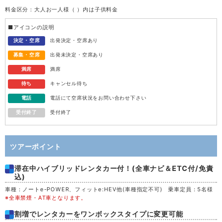
料金区分：大人お一人様（ ）内は子供料金
水
12
■アイコンの説明
木
13
決定・空席
出発決定・空席あり
募集・空席
出発未決定・空席あり
金
14
満席
満席
待ち
キャンセル待ち
土
15
電話
電話にて空席状況をお問い合わせ下さい
受付終了
受付終了
日
16
月
17
ツアーポイント
滞在中ハイブリッドレンタカー付！(全車ナビ＆ETC付/免責
火
18
込)
車種：ノートe-POWER、フィットe:HEV他(車種指定不可) 乗車定員：5名様
水
19
※全車禁煙・AT車となります。
割増でレンタカーをワンボックスタイプに変更可能
木
20