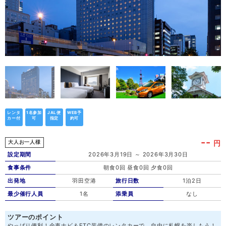
レンタ
1名参加
JAL便
WEB予
カー付
可
指定
約可
--
円
大人お一人様
設定期間
2026年3月19日 ～ 2026年3月30日
食事条件
朝食0回 昼食0回 夕食0回
出発地
羽田空港
旅行日数
1泊2日
最少催行人員
1名
添乗員
なし
ツアーのポイント
やっぱり便利！全車ナビ＆ETC装備のレンタカーで、自由に札幌を楽しもう！