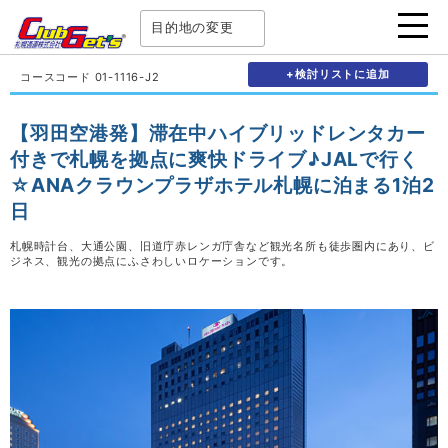
目的地の変更
+検討リストに追加
コースコード 01-1116-J2
【羽田空港発】滞在中ハイブリッドレンタカー
付きで札幌を拠点に爽快ドライブ♪JALで行く
☆ANAクラウンプラザホテル札幌に泊まる1泊2
日
札幌時計台、大通公園、旧道庁赤レンガ庁舎など観光名所も徒歩圏内にあり、ビ
ジネス、観光の拠点にふさわしいロケーションです。