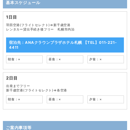
基本スケジュール
1日目
羽田空港(フライトセレクト)⇒新千歳空港
レンタカー貸出手続き後フリー 札幌市内泊
宿泊先：ANAクラウンプラザホテル札幌 【TEL】011-221-
4411
朝食：×
昼食：×
夕食：×
2日目
出発までフリー
新千歳空港(フライトセレクト)⇒各空港
朝食：×
昼食：×
夕食：×
ご案内事項等