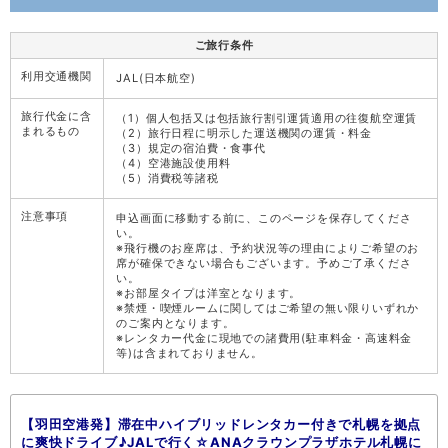
ご旅行条件
利用交通機関
JAL(日本航空)
旅行代金に含
（1）個人包括又は包括旅行割引運賃適用の往復航空運賃
まれるもの
（2）旅行日程に明示した運送機関の運賃・料金
（3）規定の宿泊費・食事代
（4）空港施設使用料
（5）消費税等諸税
注意事項
申込画面に移動する前に、このページを保存してくださ
い。
※飛行機のお座席は、予約状況等の理由によりご希望のお
席が確保できない場合もございます。予めご了承くださ
い。
※お部屋タイプは洋室となります。
※禁煙・喫煙ルームに関してはご希望の無い限りいずれか
のご案内となります。
※レンタカー代金に現地での諸費用(駐車料金・高速料金
等)は含まれておりません。
【羽田空港発】滞在中ハイブリッドレンタカー付きで札幌を拠点
に爽快ドライブ♪JALで行く☆ANAクラウンプラザホテル札幌に