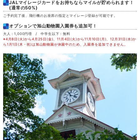
JALマイレージカードをお持ちならマイルが貯められます！
土
29
(通常の50%)
ご予約完了後、飛行機のお座席の指定とマイレージ登録が可能です。
日
30
オプションで旭山動物園入園券も追加可！
大人：1,000円増 / 中学生以下：無料
月
31
※4月8日(火)から4月25日(金)、11月4日(火)から11月10日(月)、12月31日(水)か
ら1月1日(木・祝)は旭山動物園が休園中のため、入園券を追加できません。