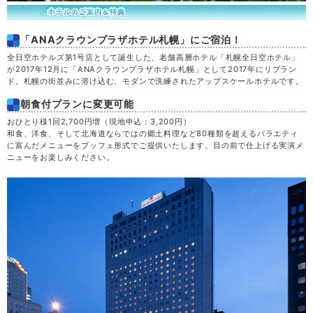
「ANAクラウンプラザホテル札幌」にご宿泊！
全日空ホテルズ第1号店として誕生した、老舗高層ホテル「札幌全日空ホテル」
が2017年12月に「ANAクラウンプラザホテル札幌」として2017年にリブラン
ド。札幌の街並みに溶け込む、モダンで洗練されたアップスケールホテルです。
朝食付プランに変更可能
おひとり様1回2,700円増（現地申込：3,200円）
和食、洋食、そして北海道ならではの郷土料理など80種類を超えるバラエティ
に富んだメニューをブッフェ形式でご提供いたします。目の前で仕上げる実演メ
ニューをお楽しみください。