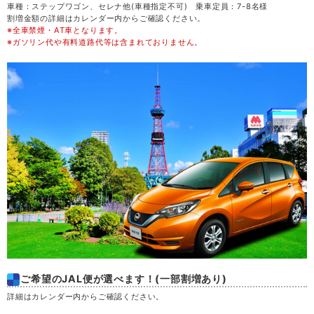
車種：ステップワゴン、セレナ他(車種指定不可) 乗車定員：7-8名様
割増金額の詳細はカレンダー内からご確認ください。
※全車禁煙・AT車となります。
金
21
※ガソリン代や有料道路代等は含まれておりません。
土
22
日
23
月
24
火
25
水
26
木
27
ご希望のJAL便が選べます！(一部割増あり)
金
28
詳細はカレンダー内からご確認ください。