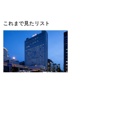
これまで見たリスト
【羽田空港発】滞在中ハイブリッ
ドレンタカー付きで札幌を拠点に
爽快ドライブ♪JALで行く☆ANA
クラウンプラザホテル札幌に泊ま
る1泊2日
41,700円～107,500円