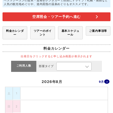
ベストシーズンの道央・道南をレンタカーで自由にドライブ！札幌・函館など
人気の観光地めぐりや、道内屈指の温泉めぐりもオススメです。
空席照会・ツアー予約へ進む
料金カレンダ
ツアーのポイ
基本スケジュ
ご案内事項等
ー
ント
ール
料金カレンダー
出発日をクリックすると申し込み画面が表示されます
ご利用人数
部屋タイプ
2026年8月
9月
土
1
日
2