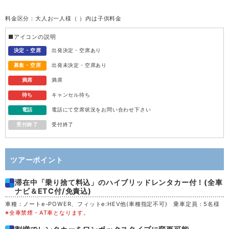
料金区分：大人お一人様（ ）内は子供料金
水
12
■アイコンの説明
木
13
決定・空席
出発決定・空席あり
募集・空席
出発未決定・空席あり
金
14
満席
満席
待ち
キャンセル待ち
土
15
電話
電話にて空席状況をお問い合わせ下さい
受付終了
受付終了
日
16
月
17
ツアーポイント
滞在中「乗り捨て料込」のハイブリッドレンタカー付！(全車
火
18
ナビ＆ETC付/免責込)
車種：ノートe-POWER、フィットe:HEV他(車種指定不可) 乗車定員：5名様
水
19
※全車禁煙・AT車となります。