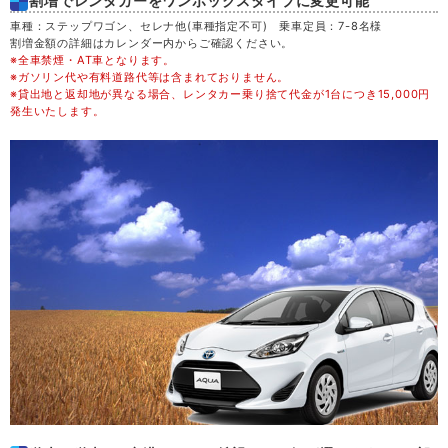
割増でレンタカーをワンボックスタイプに変更可能
木
20
車種：ステップワゴン、セレナ他(車種指定不可) 乗車定員：7-8名様
割増金額の詳細はカレンダー内からご確認ください。
※全車禁煙・AT車となります。
金
21
※ガソリン代や有料道路代等は含まれておりません。
※貸出地と返却地が異なる場合、レンタカー乗り捨て代金が1台につき15,000円
発生いたします。
土
22
日
23
月
24
火
25
水
26
木
27
金
28