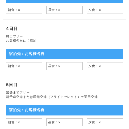
朝食：×
昼食：×
夕食：×
4日目
終日フリー
お客様各自にて宿泊
宿泊先：お客様各自
朝食：×
昼食：×
夕食：×
5日目
出発までフリー
新千歳空港または函館空港（フライトセレクト）⇒羽田空港
宿泊先：お客様各自
朝食：×
昼食：×
夕食：×