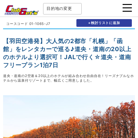
目的地の変更
+検討リストに追加
コースコード 01-1065-J7
【羽田空港発】大人気の2都市「札幌」「函
館」をレンタカーで巡る♪道央・道南の20以上
のホテルより選択可！JALで行く☆道央・道南
フリープラン1泊7日
道央・道南の2空港＆20以上のホテルが組み合わせ自由自在！リーズナブルなホ
テルから温泉付リゾートまで、幅広くご用意しました。