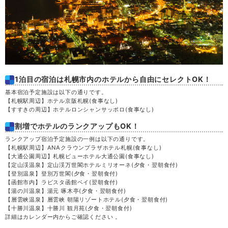
1泊目の宿泊は札幌市内のホテルから自由にセレクトOK！
基本宿泊予定施設は以下の通りです。
【札幌駅周辺】ホテル京阪札幌
(食事なし)
【すすきの周辺】ホテルロンシャンサッポロ
(食事なし)
割増でホテルのランクアップもOK！
ランクアップ宿泊予定施設の一例は以下の通りです。
【札幌駅周辺】ANAクラウンプラザホテル札幌
(食事なし)
【大通公園周辺】札幌ビューホテル大通公園
(食事なし)
【定山渓温泉】定山渓万世閣ホテルミリオーネ
(夕食・翌朝食付)
【登別温泉】登別万世閣
(夕食・翌朝食付)
【函館市内】ラビスタ函館ベイ
(翌朝食付)
【湯の川温泉】湯元 啄木亭
(夕食・翌朝食付)
【層雲峡温泉】層雲峡 朝陽リゾートホテル
(夕食・翌朝食付)
【十勝川温泉】十勝川 観月苑
(夕食・翌朝食付)
詳細はカレンダー内からご確認ください 。