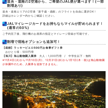
道央・道南の2空港から、ご希望のJAL便が選べます！(一部
割増あり)
土
29
道央・道南エリアの2空港「新千歳・函館」のフライトを自由に選択OK！
詳細はカレンダー内からご確認ください。
日
30
JALマイレージカードをお持ちならマイルが貯められます！
(通常の50%)
月
31
ご予約完了後、飛行機のお座席の指定とマイレージ登録が可能です。
割増で現地オプションも追加可！
【函館】ラッキーピエロ500円お食事ギフト券
おひとり様：500円増
【旭川】旭山動物園入園券
大人：1,000円増 / 中学生以下：無料
※11月4日(火)から11月10日(月)、12月31日(水)から1月1日(木・祝)は旭山動物園
が休園中のため、入園券を追加できません。