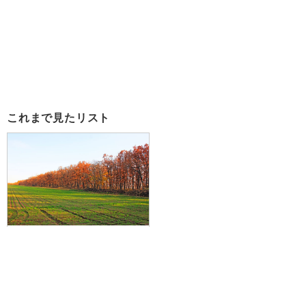
これまで見たリスト
【羽田空港発】大人気の2都市「札
幌」「函館」をレンタカーで巡る♪
道央・道南の20以上のホテルより
選択可！JALで行く☆道央・道南
フリープラン1泊7日
52,100円～109,500円