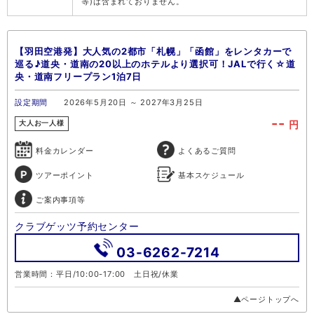
等)は含まれておりません。
【羽田空港発】大人気の2都市「札幌」「函館」をレンタカーで
巡る♪道央・道南の20以上のホテルより選択可！JALで行く☆道
央・道南フリープラン1泊7日
設定期間
2026年5月20日 ～ 2027年3月25日
--
円
大人お一人様
料金カレンダー
よくあるご質問
ツアーポイント
基本スケジュール
ご案内事項等
クラブゲッツ予約センター
03-6262-7214
営業時間：平日/10:00-17:00 土日祝/休業
▲ページトップへ