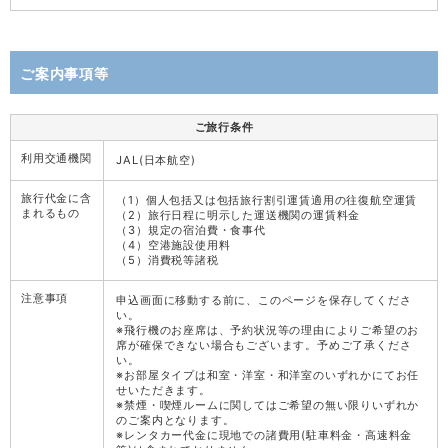
ご案内事項等
ご旅行条件
利用交通機関
JAL(日本航空)
旅行代金に含
（1）個人包括又は包括旅行割引運賃適用の往復航空運賃
まれるもの
（2）旅行日程に明示した運送機関の運賃料金
（3）規定の宿泊費・食事代
（4）空港施設使用料
（5）消費税等諸税
注意事項
申込画面に移動する前に、このページを保存してくださ
い。
※飛行機のお座席は、予約状況等の理由によりご希望のお
席が確保できない場合もございます。予めご了承くださ
い。
※お部屋タイプは和室・洋室・和洋室のいずれかにてお任
せいただきます。
※禁煙・喫煙ルームに関してはご希望の無い限りいずれか
のご案内となります。
※レンタカー代金に現地での諸費用(駐車料金・高速料金