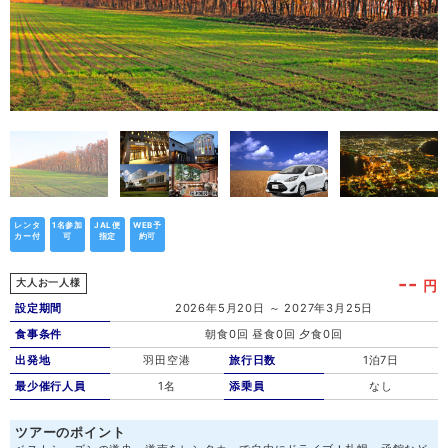
レンタ
1名参加
JAL便
WEB予
カー付
可
指定
約可
--
円
大人お一人様
設定期間
2026年5月20日 ～ 2027年3月25日
食事条件
朝食0回 昼食0回 夕食0回
出発地
羽田空港
旅行日数
1泊7日
最少催行人員
1名
添乗員
なし
ツアーのポイント