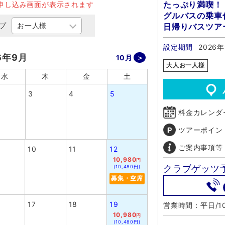
たっぷり満喫！
申し込み画面が表示されます
グルバスの乗
プ
日帰りバスツア
設定期間
2026年
6年9月
10月
大人お一人様
水
木
金
土
3
4
5
料金カレンダ
ツアーポイン
ご案内事項等
10
11
12
10,980
円
クラブゲッツ
(10,480円)
募集・空席
17
18
19
営業時間：平日/10
10,980
円
(10,480円)