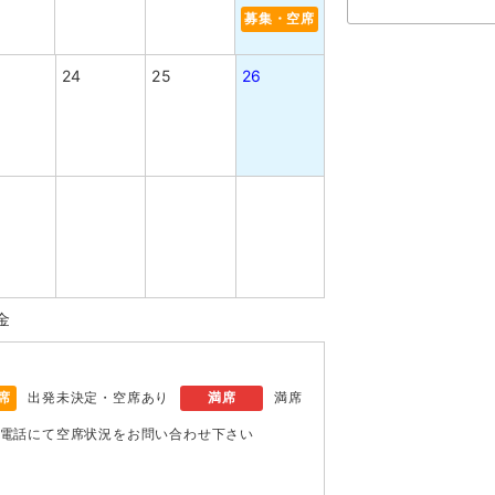
募集・空席
24
25
26
金
席
出発未決定・空席あり
満席
満席
電話にて空席状況をお問い合わせ下さい