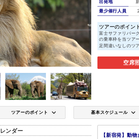
出発地
最少催行人員
ツアーのポイン
富士サファリパー
の乗車枠を当ツア
足間違いなしのツ
空席
ツアーのポイント
基本スケジュール
レンダー
【新宿発】動物