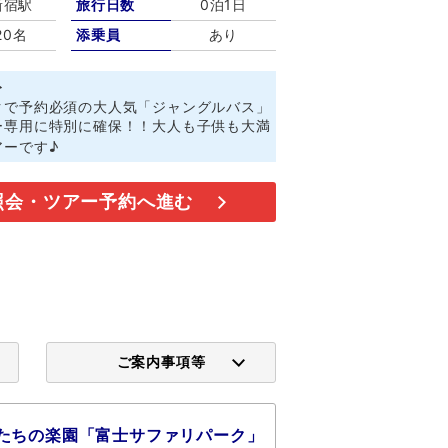
新宿駅
旅行日数
0泊1日
20名
添乗員
あり
ト
クで予約必須の大人気「ジャングルバス」
ー専用に特別に確保！！大人も子供も大満
アーです♪
照会・ツアー予約へ進む
ご案内事項等
たちの楽園「富士サファリパーク」