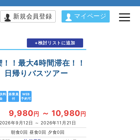
マイページ
新規会員登録
+検討リストに追加
！！最大4時間滞在！！
 日帰りバスツアー
供料
添乗員
WEB
金
付
予約可
9,980
～ 10,980
円
円
2026年9月12日 ～ 2026年11月21日
朝食0回 昼食0回 夕食0回