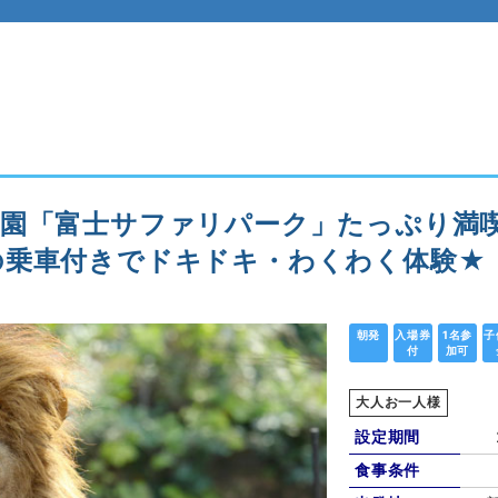
園「富士サファリパーク」たっぷり満喫
の乗車付きでドキドキ・わくわく体験★
朝発
入場券
1名参
子
付
加可
大人お一人様
設定期間
食事条件