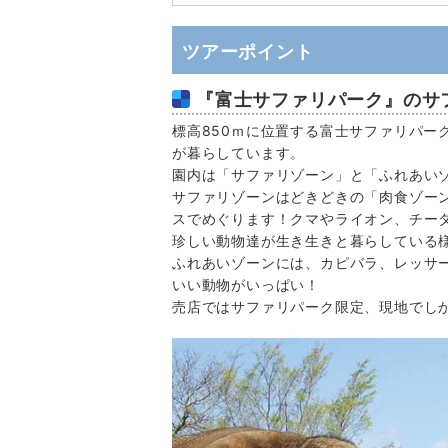
ツアーポイント
『富士サファリパーク』のサ
標高850ｍに位置する富士サファリパー
が暮らしています。
園内は「サファリゾーン」と「ふれあい
サファリゾーンはどきどきの「肉食ゾー
スでめぐります！クマやライオン、チー
珍しい動物達が生き生きと暮らしている
ふれあいゾーンには、カピバラ、レッサ
いい動物がいっぱい！
売店ではサファリパーク限定、現地でし