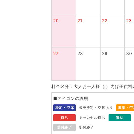
20
21
22
23
27
28
29
30
料金区分：大人お一人様（ ）内は子供料
■アイコンの説明
決定・空席
出発決定・空席あり
募集・空
待ち
キャンセル待ち
電話
受付終了
受付終了