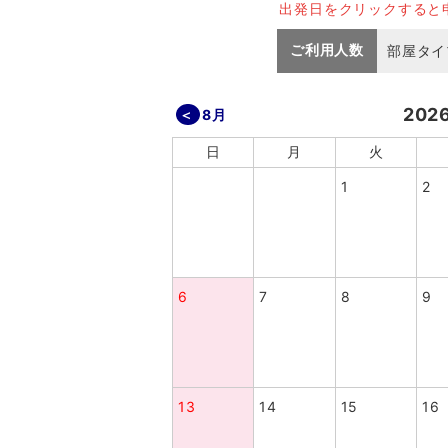
出発日をクリックすると
ご利用人数
部屋タイ
202
8月
日
月
火
1
2
6
7
8
9
13
14
15
16