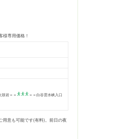
客様専用価格！
太鼓岩＝＝
＝＝白谷雲水峡入口
用意も可能です(有料)。前日の夜