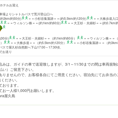
30頃ホテルお迎え
車場よりシャトルバスで荒川登山口へ
3km/約50分)
＝＝小杉谷集落跡＝＝(約5.5km/約120分)
＝＝大株歩道入口＝
＝＝ウィルソン株＝＝(約1km/約60分)
＝＝大王杉・夫婦杉＝＝(約0.7km/約
約30分)
＝＝大王杉・夫婦杉＝＝（約1km/約60分）
＝＝ウィルソン株＝＝（約
分）
＝＝大株歩道＝＝（約5.5km/約120分）
＝＝小杉谷集落跡＝＝（約3km/
スで屋久杉自然館へ下山17:00～17:30頃、
でお送り
込みは、ガイドの車で送迎致しますが、3/1～11/30までの間は車両規
現地払い）ご留意下さい。
ありませんので、お客様各自にてご用意ください。宿泊先にてお弁当のご
出ください。
ております。
お一人様1,000円お願いします。
ara屋久島