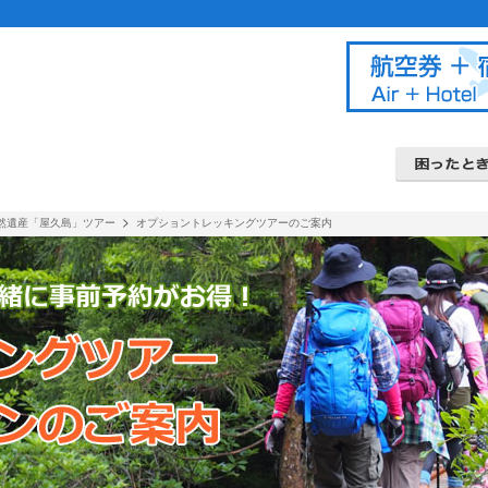
・九州旅行のクラブゲッツ
ダイナミックパッ
北海道ツアー
関東甲信越ツアー
富士登山ツアー
九州ツアー
よくあるご
条件書・約
クレジット
キャンセル
>
然遺産「屋久島」ツアー
オプショントレッキングツアーのご案内