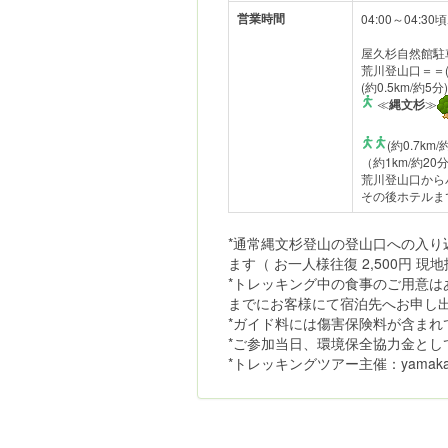
営業時間
04:00～04:
屋久杉自然館駐
荒川登山口＝＝(約
(約0.5km/約5分)
≪
縄文杉
≫
(約0.7km/
（約1km/約20
荒川登山口からバ
その後ホテルま
*通常縄文杉登山の登山口への入り
ます（ お一人様往復 2,500円 
*トレッキング中の食事のご用意は
までにお客様にて宿泊先へお申し
*ガイド料には傷害保険料が含まれ
*ご参加当日、環境保全協力金として
*トレッキングツアー主催：yamak