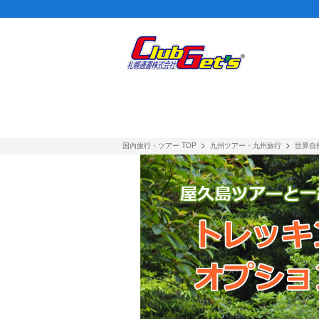
屋久島オプショントレッキングツアーのご案内｜九州ツアー
>
>
国内旅行・ツアー TOP
九州ツアー・九州旅行
世界自