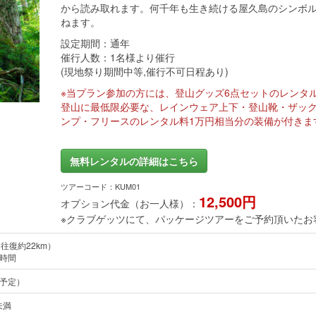
から読み取れます。何千年も生き続ける屋久島のシンボ
ねます。
設定期間：通年
催行人数：1名様より催行
(現地祭り期間中等,催行不可日程あり)
※当プラン参加の方には、登山グッズ6点セットのレンタ
登山に最低限必要な、レインウェア上下・登山靴・ザック
ンプ・フリースのレンタル料1万円相当分の装備が付きま
無料レンタルの詳細はこちら
ツアーコード：KUM01
12,500円
オプション代金（お一人様）：
※クラブゲッツにて、パッケージツアーをご予約頂いたお
（往復約22km）
1時間
0（予定）
未満