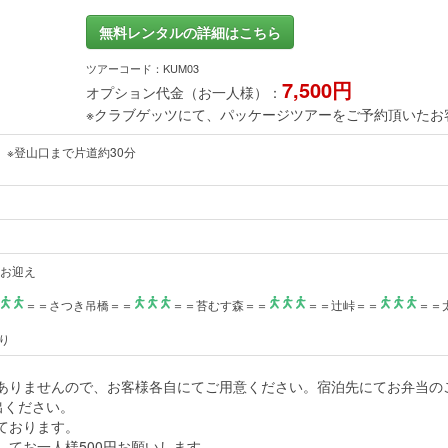
無料レンタルの詳細はこちら
ツアーコード：KUM03
7,500円
オプション代金（お一人様）：
※クラブゲッツにて、パッケージツアーをご予約頂いたお
） ※登山口まで片道約30分
テルお迎え
＝＝さつき吊橋＝＝
＝＝苔むす森＝＝
＝＝辻峠＝＝
＝＝
り
ありませんので、お客様各自にてご用意ください。宿泊先にてお弁当のご
出ください。
ております。
してお一人様500円お願いします。