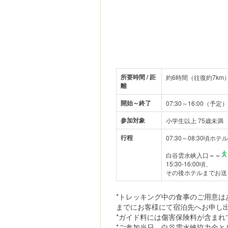
所要時間 / 距
約6時間（往復約7km
離
開始～終了
07:30～16:00（予定）
参加対象
小学生以上 75歳未満
行程
07:30～08:30頃ホ
白谷雲水峡入口＝＝
15:30-16:00頃、
その後ホテルまでお送
*トレッキング中の食事のご用意は
までにお客様にて宿泊先へお申し
*ガイド料には傷害保険料が含まれ
*ご参加当日、白谷雲水峡協力金と