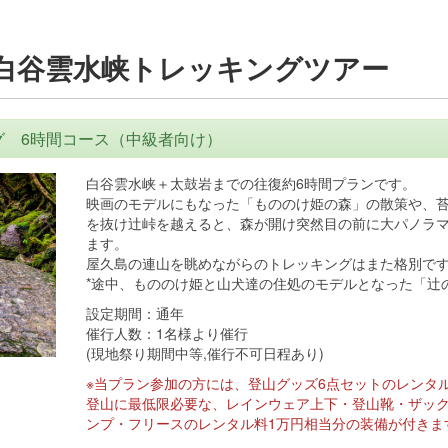
 白谷雲水峡トレッキングツアー
グ 6時間コース（中級者向け）
白谷雲水峡＋太鼓岩までの往復約6時間プランです。
映画のモデルにもなった「もののけ姫の森」の散策や、
を抜け辻峠を越えると、森が開け突然目の前に大パノラ
ます。
屋久島の連山を眺めながらのトレッキングはまた格別で
*途中、もののけ姫と山犬達の住処のモデルとなった「辻
設定期間：通年
催行人数：1名様より催行
(現地祭り期間中等,催行不可日程あり)
※当プラン参加の方には、登山グッズ6点セットのレンタ
登山に最低限必要な、レインウェア上下・登山靴・ザック
ンプ・フリースのレンタル料1万円相当分の装備が付きま