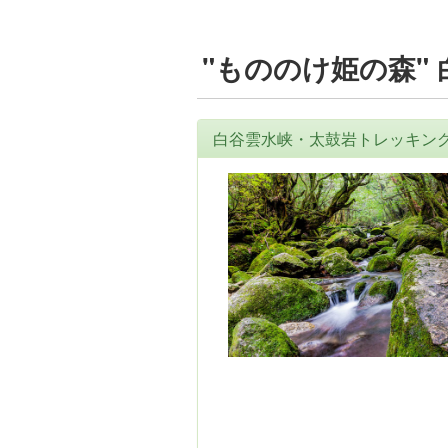
"もののけ姫の森"
白谷雲水峡・太鼓岩トレッキン