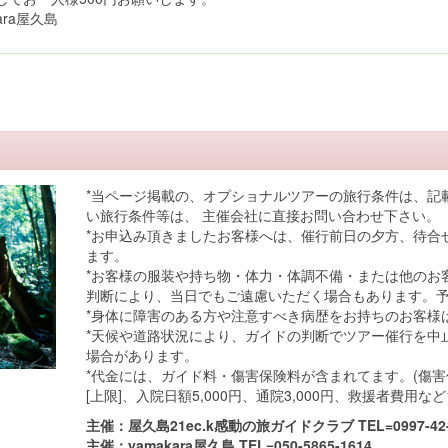
ara屋久島
*当ページ掲載の、オプショナルツアーの旅行条件は、記
い旅行条件等は、 主催会社に直接お問い合わせ下さい。
*お申込み頂きましたお客様へは、催行前日の夕方、待合
ます。
*お客様の服装や持ち物・体力・体調不備・または他のお
判断により、当日でもご遠慮いただく場合もあります。
*身体に障害のある方や注意すべき病歴をお持ちのお客様
*天候や道路状況により、ガイドの判断でツアー催行を中
場合があります。
*代金には、ガイド料・傷害保険料が含まれてます。(傷
[上限]、入院日額5,000円、通院3,000円、救援者費用など
主催：屋久島21ec.k感動の旅ガイドクラブ TEL=0997-42-
主催：yamakara屋久島 TEL=050-5865-1614