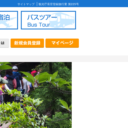
サイトマップ
観光庁長官登録旅行業 第225号
ケージ
首都圏発バスツアー
北海道発バスツアー
質問
款
カード・コンビニ決済について
について