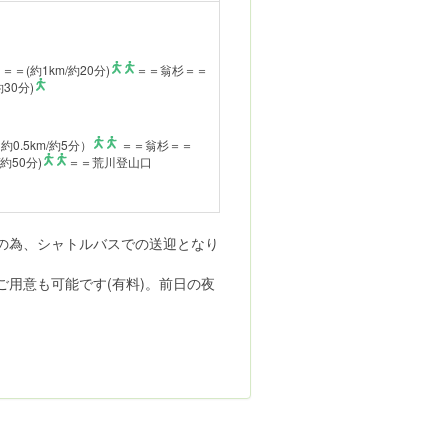
＝(約1km/約20分)
＝＝翁杉＝＝
30分)
0.5km/約5分）
＝＝翁杉＝＝
約50分)
＝＝荒川登山口
制の為、シャトルバスでの送迎となり
用意も可能です(有料)。前日の夜