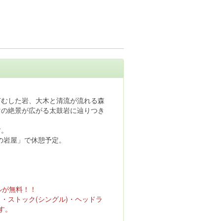
苔むした岩、大木と清流が流れる森
マの絶景が広がる太鼓岩に辿りつき
す。
の岩屋」で休憩予定。
ルが無料！！
・ストック(シングル)・ヘッドラ
す。