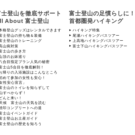
富士登山を徹底サポート
富士登山の足慣らしに
ll About 富士登山
首都圏発ハイキング
本格登山グッズはレンタルできます
ハイキング特集
富士登山の持ち物＆装備
尾瀬ハイキングバスツアー
富士登山のトレーニング
上高地ハイキングバスツアー
高山病対策
富士下山ハイキングバスツアー
富士山の歩き方
山頂のお鉢巡り
八合目指定プラン人気の秘密
富士山5合目を徹底解剖！
お帰りの入浴施設はこんなところ
初めて参加の女性も安心！
女性安心宣言」
富士山のトイレを知らずして
山すべからず！
どんと来い！
天候 富士山の天気を読む
焼印コンプリートへの道
富士山イベントガイド
富士登山お土産ガイド
富士登山の歴史を知ろう