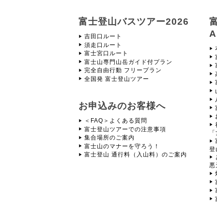
富士登山バスツアー2026
A
吉田口ルート
須走口ルート
富士宮口ルート
富士山専門山岳ガイド付プラン
完全自由行動 フリープラン
全国発 富士登山ツアー
お申込みのお客様へ
＜FAQ＞よくある質問
富士登山ツアーでの注意事項
「
集合場所のご案内
富士山のマナーを守ろう！
登
富士登山 通行料（入山料）のご案内
悪