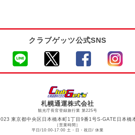
クラブゲッツ公式SNS
名
名
名
名
す
す
を
を
札幌通運株式会社
観光庁長官登録旅行業 第225号
-0023 東京都中央区日本橋本町1丁目9番1号
S-GATE日本橋
［営業時間］
平日/10:00-17:00 土・日・祝日/ 休業