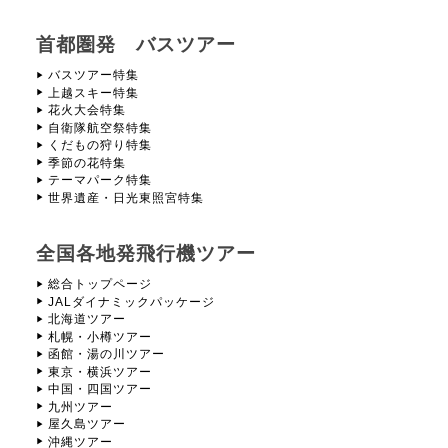
！
首都圏発 バスツアー
バスツアー特集
上越スキー特集
花火大会特集
自衛隊航空祭特集
くだもの狩り特集
季節の花特集
テーマパーク特集
世界遺産・日光東照宮特集
全国各地発飛行機ツアー
総合トップページ
JALダイナミックパッケージ
北海道ツアー
札幌・小樽ツアー
函館・湯の川ツアー
東京・横浜ツアー
中国・四国ツアー
九州ツアー
屋久島ツアー
沖縄ツアー