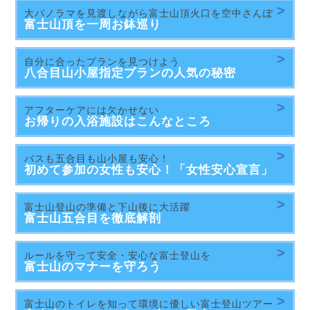
大パノラマを見渡しながら富士山頂火口を空中さんぽ
富士山頂を一周
お鉢巡り
自分に合ったプランを見つけよう
八合目山小屋指定プランの人気の秘密
アフターケアには欠かせない
お帰りの入浴施設は
こんなところ
バスも五合目も山小屋も安心！
初めて参加の女性も安心！「女性安心宣言」
富士山登山の準備と下山後に大活躍
富士山五合目を
徹底解剖
ルールを守って安全・安心な富士登山を
富士山の
マナーを守ろう
富士山のトイレを知って環境に優しい富士登山ツアー