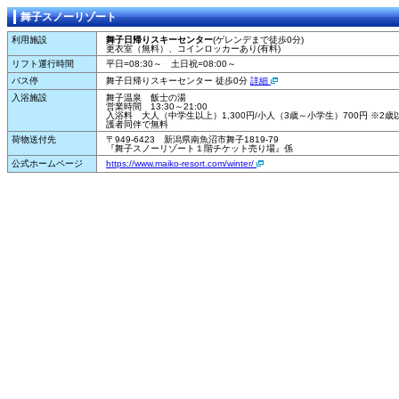
舞子スノーリゾート
利用施設
舞子日帰りスキーセンター
(ゲレンデまで徒歩0分)
更衣室（無料）、コインロッカーあり(有料)
リフト運行時間
平日=08:30～ 土日祝=08:00～
バス停
舞子日帰りスキーセンター 徒歩0分
詳細
入浴施設
舞子温泉 飯士の湯
営業時間 13:30～21:00
入浴料 大人（中学生以上）1,300円/小人（3歳～小学生）700円 ※2歳
護者同伴で無料
荷物送付先
〒949-6423 新潟県南魚沼市舞子1819-79
『舞子スノーリゾート１階チケット売り場』係
公式ホームページ
https://www.maiko-resort.com/winter/