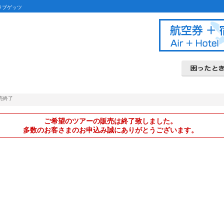
ラブゲッツ
ダイナミックパッ
北海道ツアー
関東甲信越ツアー
富士登山ツアー
九州ツアー
よくあるご
条件書・約
クレジット
キャンセル
売終了
ご希望のツアーの販売は終了致しました。
多数のお客さまのお申込み誠にありがとうございます。