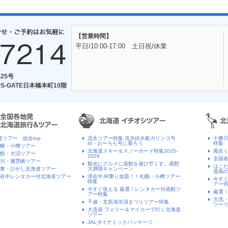
【営業時間】
平日/10:00-17:00 土日祝/休業
25号
S-GATE日本橋本町10階
道ツアー 総合top
流氷ツアー特集 流氷砕氷船ガリンコ号
十勝
III・おーろら号に乗ろう
特集
幌・小樽ツアー
北海道スキー＆スノーボード特集2025-
風吹く
館・大沼ツアー
2026
全国
川・層雲峡ツアー
観光にグルメに函館を遊び尽くす。函館
はこ
東・ひがし北海道ツアー
大満喫キャンペーン
道南
在中レンタカー付北海道ツアー
滞在中JR乗り放題！！札幌・小樽ツアー
今すぐ
特集
アー
今すぐ使える 厳選！レンタカー付函館ツ
厳選
アー特集
大洗・
千歳・支笏湖氷濤まつりツアー特集
ツー
大洗発 フェリー＆マイカーで行く北海道
ツアー
JALダイナミックパッケージ