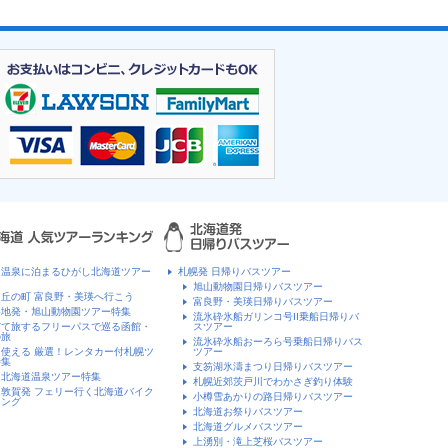
川温泉に泊まるひがし北海道ツアー
札幌発 日帰りバスツアー
旭山動物園日帰りバスツアー
丘の町 富良野・美瑛へ行こう
富良野・美瑛日帰りバスツアー
各地発・旭山動物園ツアー特集
流氷砕氷船ガリンコ号II乗船日帰りバ
だて旅するフリーパスで巡る函館・
スツアー
の旅
流氷砕氷船おーろら号乗船日帰りバス
使える 厳選！レンタカー付札幌ツ
ツアー
特集
支笏湖氷濤まつり日帰りバスツアー
！北海道温泉ツアー特集
札幌近郊茨戸川でわかさぎ釣り体験
敦賀発 フェリー行く北海道バイク
小樽雪あかりの路日帰りバスツアー
リング
北海道お祭りバスツアー
北海道グルメバスツアー
上湧別・滝上芝桜バスツアー