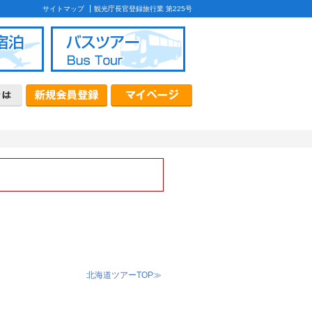
サイトマップ
観光庁長官登録旅行業 第225号
ケージ
首都圏発バスツアー
北海道発バスツアー
質問
款
カード・コンビニ決済について
について
北海道ツアーTOP≫