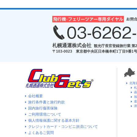
札幌通運株式会社
観光庁長官登録旅行業 第2
〒103-0023 東京都中央区日本橋本町1丁目9番1号
北海
札
函
会社概要
旭
道
旅行条件書と旅行約款
滞
国内旅行傷害保険
ご利用環境について
個人情報保護に関する基本方針
クレジットカード・コンビニ決済について
よくあるご質問