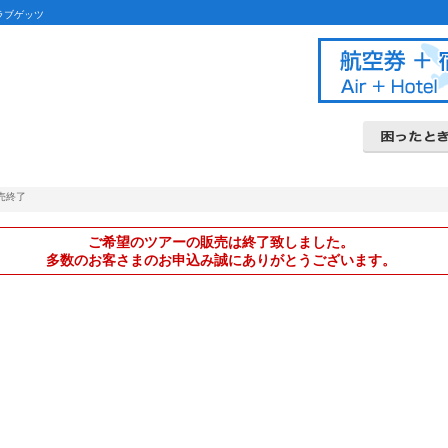
ラブゲッツ
ダイナミックパッ
北海道ツアー
関東甲信越ツアー
富士登山ツアー
九州ツアー
よくあるご
条件書・約
クレジット
キャンセル
売終了
ご希望のツアーの販売は終了致しました。
多数のお客さまのお申込み誠にありがとうございます。