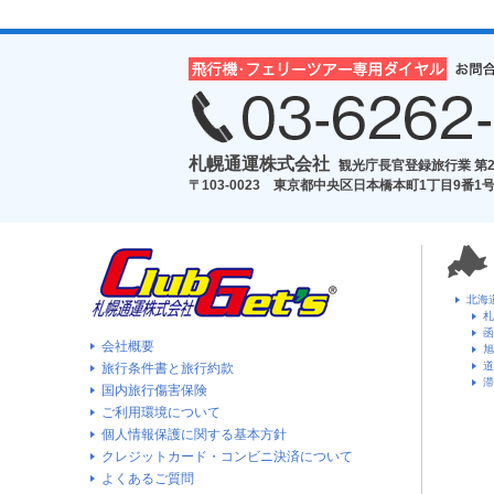
札幌通運株式会社
観光庁長官登録旅行業 第2
〒103-0023 東京都中央区日本橋本町1丁目9番1号
北海
札
函
会社概要
旭
道
旅行条件書と旅行約款
滞
国内旅行傷害保険
ご利用環境について
個人情報保護に関する基本方針
クレジットカード・コンビニ決済について
よくあるご質問