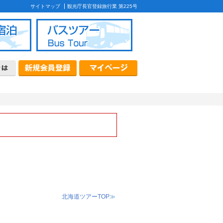
サイトマップ
観光庁長官登録旅行業 第225号
ケージ
首都圏発バスツアー
北海道発バスツアー
質問
款
カード・コンビニ決済について
について
北海道ツアーTOP≫