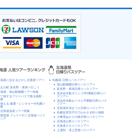
川温泉に泊まるひがし北海道ツアー
札幌発 日帰りバスツアー
旭山動物園日帰りバスツアー
丘の町 富良野・美瑛へ行こう
富良野・美瑛日帰りバスツアー
各地発・旭山動物園ツアー特集
流氷砕氷船ガリンコ号II乗船日帰りバ
だて旅するフリーパスで巡る函館・
スツアー
の旅
流氷砕氷船おーろら号乗船日帰りバス
使える 厳選！レンタカー付札幌ツ
ツアー
特集
支笏湖氷濤まつり日帰りバスツアー
！北海道温泉ツアー特集
札幌近郊茨戸川でわかさぎ釣り体験
敦賀発 フェリー行く北海道バイク
小樽雪あかりの路日帰りバスツアー
リング
北海道お祭りバスツアー
北海道グルメバスツアー
上湧別・滝上芝桜バスツアー