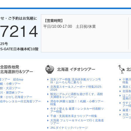
【営業時間】
平日/10:00-17:00 土日祝/休業
25号
S-GATE日本橋本町10階
道ツアー 総合top
流氷ツアー特集 流氷砕氷船ガリンコ号
十勝
III・おーろら号に乗ろう
特集
幌・小樽ツアー
北海道スキー＆スノーボード特集2025-
風吹く
館・大沼ツアー
2026
全国
川・層雲峡ツアー
観光にグルメに函館を遊び尽くす。函館
はこ
東・ひがし北海道ツアー
大満喫キャンペーン
道南
在中レンタカー付北海道ツアー
滞在中JR乗り放題！！札幌・小樽ツアー
今すぐ
特集
アー
今すぐ使える 厳選！レンタカー付函館ツ
厳選
アー特集
大洗・
千歳・支笏湖氷濤まつりツアー特集
ツー
大洗発 フェリー＆マイカーで行く北海道
ツアー
JALダイナミックパッケージ