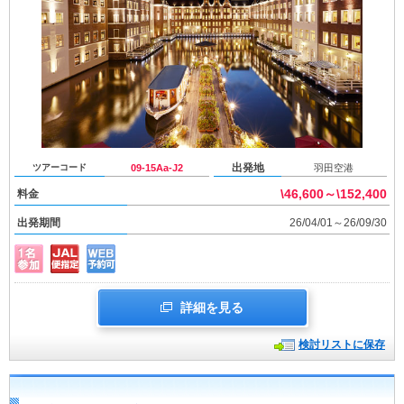
出発地
ツアーコード
09-15Aa-J2
羽田空港
\46,600～\152,400
料金
出発期間
26/04/01～26/09/30
詳細を見る
検討リストに保存