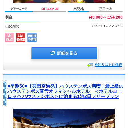
出発地
ツアーコード
09-15AP-J3
羽田空港
\49,800～\154,200
料金
出発期間
26/04/01～26/09/30
詳細を見る
検討リストに保存
■早割50■【羽田空港発】ハウステンボス満喫！最上級の
ハウステンボス直営オフィシャルホテル ＜ホテルヨー
ロッパ ハウステンボス＞に泊まる1泊2日フリープラン