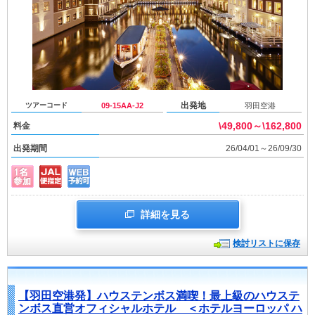
出発地
ツアーコード
09-15AA-J2
羽田空港
\49,800～\162,800
料金
出発期間
26/04/01～26/09/30
詳細を見る
検討リストに保存
【羽田空港発】ハウステンボス満喫！最上級のハウステ
ンボス直営オフィシャルホテル ＜ホテルヨーロッパ ハ