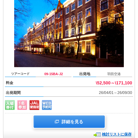
出発地
ツアーコード
09-15BA-J2
羽田空港
\52,500～\171,100
料金
出発期間
26/04/01～26/09/30
詳細を見る
検討リストに保存