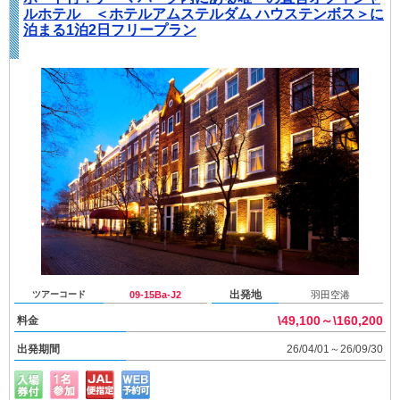
ルホテル ＜ホテルアムステルダム ハウステンボス＞に
泊まる1泊2日フリープラン
出発地
ツアーコード
09-15Ba-J2
羽田空港
\49,100～\160,200
料金
出発期間
26/04/01～26/09/30