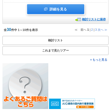
詳細を見る
検討リストに保存
30
≪ 前へ
1
|
2
|
3
次へ
≫
全
件中 1～10件を表示
検討リスト
これまで見たツアー
＋もっと見る