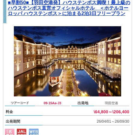
■早割50■【羽田空港発】ハウステンボス満喫！最上級の
ハウステンボス直営オフィシャルホテル ＜ホテルヨー
ロッパ ハウステンボス＞に泊まる2泊3日フリープラン
出発地
ツアーコード
09-15Aa-J3
羽田空港
\64,800～\206,400
料金
出発期間
26/04/01～26/09/30