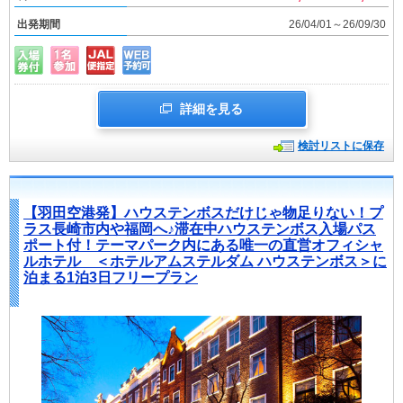
出発期間
26/04/01～26/09/30
詳細を見る
検討リストに保存
【羽田空港発】ハウステンボスだけじゃ物足りない！プ
ラス長崎市内や福岡へ♪滞在中ハウステンボス入場パス
ポート付！テーマパーク内にある唯一の直営オフィシャ
ルホテル ＜ホテルアムステルダム ハウステンボス＞に
泊まる1泊3日フリープラン