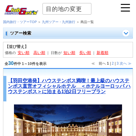
目的地の変更
国内旅行・ツアーTOP
＞
九州ツアー・九州旅行
＞ 商品一覧
ツアー検索
【並び替え】
安い順
高い順
短い順
長い順
新着順
価格の
｜
日数が
｜
30
≪ 前へ
1
|
2
|
3
次へ
≫
全
件中 1～10件を表示
【羽田空港発】ハウステンボス満喫！最上級のハウステ
ンボス直営オフィシャルホテル ＜ホテルヨーロッパ ハ
ウステンボス＞に泊まる1泊2日フリープラン