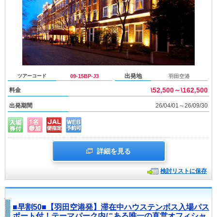
出発地
ツアーコード
09-15BP-J3
羽田空港
\52,500～\162,500
料金
出発期間
26/04/01～26/09/30
詳細を見る
検討リストに保存
■早割50■【羽田空港発】滞在中ハウステンボス入場パス
ポート付！テーマパーク内にある唯一の直営オフィシャ