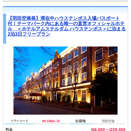
【羽田空港発】滞在中ハウステンボス入場パスポート
付！テーマパーク内にある唯一の直営オフィシャルホテ
ル ＜ホテルアムステルダム ハウステンボス＞に泊まる
2泊3日フリープラン
出発地
ツアーコード
09-15BA-J3
羽田空港
\66,000～\228,400
料金