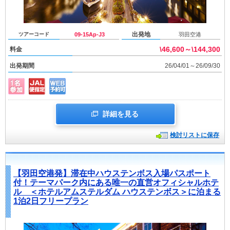
出発地
ツアーコード
09-15Ap-J3
羽田空港
\46,600～\144,300
料金
出発期間
26/04/01～26/09/30
詳細を見る
検討リストに保存
【羽田空港発】滞在中ハウステンボス入場パスポート
付！テーマパーク内にある唯一の直営オフィシャルホテ
ル ＜ホテルアムステルダム ハウステンボス＞に泊まる
1泊2日フリープラン