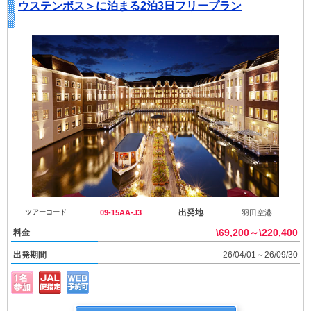
ウステンボス＞に泊まる2泊3日フリープラン
出発地
ツアーコード
09-15AA-J3
羽田空港
\69,200～\220,400
料金
出発期間
26/04/01～26/09/30