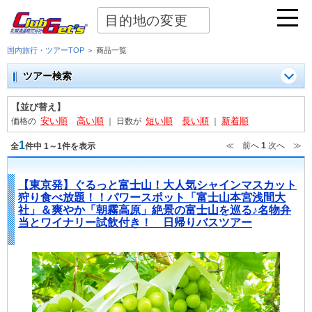
目的地の変更
国内旅行・ツアーTOP
＞ 商品一覧
ツアー検索
【並び替え】
安い順
高い順
短い順
長い順
新着順
価格の
｜
日数が
｜
1
≪ 前へ
1
次へ ≫
全
件中 1～1件を表示
【東京発】ぐるっと富士山！大人気シャインマスカット
狩り食べ放題！！パワースポット「富士山本宮浅間大
社」＆爽やか「朝霧高原」絶景の富士山を巡る♪名物弁
当とワイナリー試飲付き！ 日帰りバスツアー