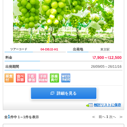
出発地
ツアーコード
04-DBJ2-H1
東京駅
\7,900～\12,500
料金
出発期間
26/09/05～26/11/16
詳細を見る
検討リストに保存
1
≪ 前へ
1
次へ ≫
全
件中 1～1件を表示