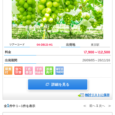
出発地
ツアーコード
04-DBJ2-H1
東京駅
\7,900～\12,500
料金
出発期間
26/09/05～26/11/16
詳細を見る
検討リストに保存
1
≪ 前へ
1
次へ ≫
全
件中 1～1件を表示