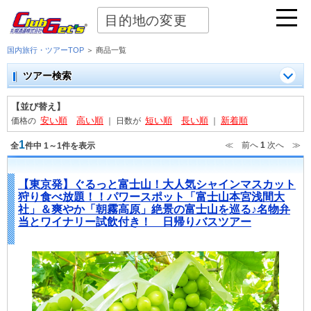
目的地の変更
国内旅行・ツアーTOP
＞ 商品一覧
ツアー検索
【並び替え】
安い順
高い順
短い順
長い順
新着順
価格の
｜
日数が
｜
1
≪ 前へ
1
次へ ≫
全
件中 1～1件を表示
【東京発】ぐるっと富士山！大人気シャインマスカット
狩り食べ放題！！パワースポット「富士山本宮浅間大
社」＆爽やか「朝霧高原」絶景の富士山を巡る♪名物弁
当とワイナリー試飲付き！ 日帰りバスツアー