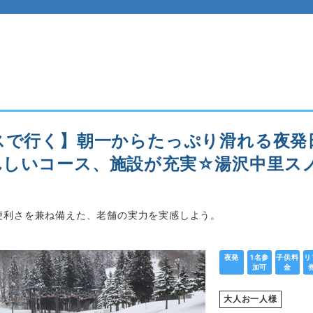
スで行く】朝一からたっぷり滑れる夜発
しいコース、施設が充実☆湯沢中里ス
便利さを兼ね備えた、老舗の実力を実感しよう。
夜発
1名参
子供料
リ
加可
金
大人お一人様