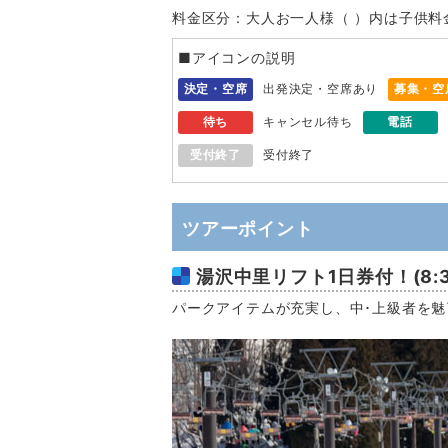
料金区分：大人お一人様（ ）内は子供料
■アイコンの説明
決定・空席
出発決定・空席あり
募集・空
待ち
キャンセル待ち
電話
受付終了
受付終了
ツアーポイント
湯沢中里リフト1日券付！(8:3
パークアイテムが充実し、中･上級者を