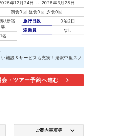
2025年12月24日 ～ 2026年3月28日
朝食0回 昼食0回 夕食0回
駅/新宿
旅行日数
0泊2日
駅
添乗員
なし
1名
ト
しい施設＆サービスも充実！湯沢中里スノ
照会・ツアー予約へ進む
ご案内事項等