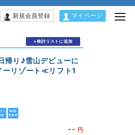
マイページ
新規会員登録
+検討リストに追加
日帰り♪雪山デビューに
ノーリゾート≪リフト1
フト
WEB
券付
予約可
--
円