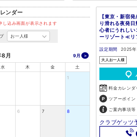
レンダー
【東京・新宿発
り滑れる夜発日
申し込み画面が表示されます
心者にうれしい
プ
ーリゾート≪リ
設定期間
2025年
年8月
9月
大人お一人様
水
木
金
土
1
料金カレンダ
ツアーポイン
ご案内事項等
6
7
8
クラブゲッツ