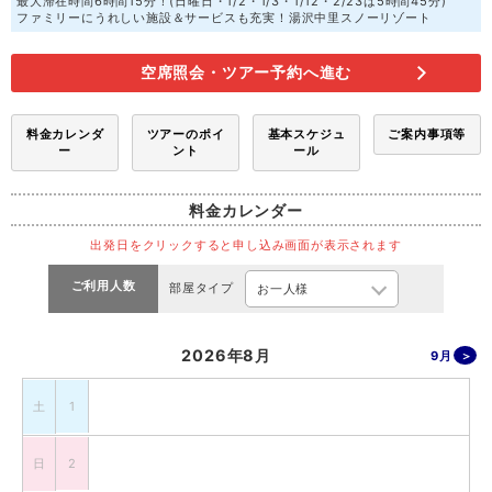
最大滞在時間6時間15分！(日曜日・1/2・1/3・1/12・2/23は5時間45分)
ファミリーにうれしい施設＆サービスも充実！湯沢中里スノーリゾート
空席照会・ツアー予約へ進む
料金カレンダ
ツアーのポイ
基本スケジュ
ご案内事項等
ー
ント
ール
料金カレンダー
出発日をクリックすると申し込み画面が表示されます
ご利用人数
部屋タイプ
2026年8月
9月
土
1
日
2