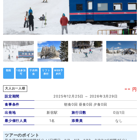
朝発
1名参加
子供料
リフト
WEB予
可
金
券付
約可
--
円
大人お一人様
設定期間
2025年12月25日 ～ 2026年3月29日
食事条件
朝食0回 昼食0回 夕食0回
出発地
新宿駅
旅行日数
0泊1日
最少催行人員
1名
添乗員
なし
ツアーのポイント