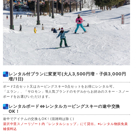
木
20
金
21
土
22
日
23
月
24
レンタル付プランに変更可(大人3,500円増・子供3,000円
増/1日)
火
25
ボード2点セット又はカービングスキー3点セットをお得にレンタル可。
「エラン」、「サロモン」等人気ブランドのモデルからお好みのスキー・スノー
ボードをお選びいただけます。
水
26
レンタルボード⇔レンタルカービングスキーの途中交換
OK！
木
27
途中でアイテムの交換もOK！(混雑時は除く)
湯沢中里スノーリゾート内「レンタルショップ」にて貸出。※レンタル物損免責
金
28
補償料込