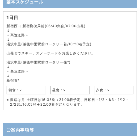
基本スケジュール
1日目
新宿西口 新宿郵便局前(06:40集合/07:00出発)
↓
＜高速道路＞
↓
湯沢中里(越後中里駅前ロータリー着/10:20着予定)
出発までスキー、スノーボードをお楽しみください。
湯沢中里(越後中里駅前ロータリー発*)
↓
＜高速道路＞
↓
新宿着*
朝食：×
昼食：×
夕食：×
復路は月-土曜日は16:35発→21:00着予定、日曜日・1/2・1/3・1/12・
2/23は16:05発→22:00着予定となります。
ご案内事項等