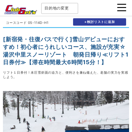
目的地の変更
+検討リストに追加
コースコード 05-114D-H1
[新宿発・往復バスで行く]雪山デビューにおす
すめ！初心者にうれしいコース、施設が充実☆
湯沢中里スノーリゾート 朝発日帰り≪リフト1
日券付≫【滞在時間最大6時間15分！】
リフト１日券付！未圧雪斜面の迫力と、便利さを兼ね備えた、老舗の実力を実感
しよう。