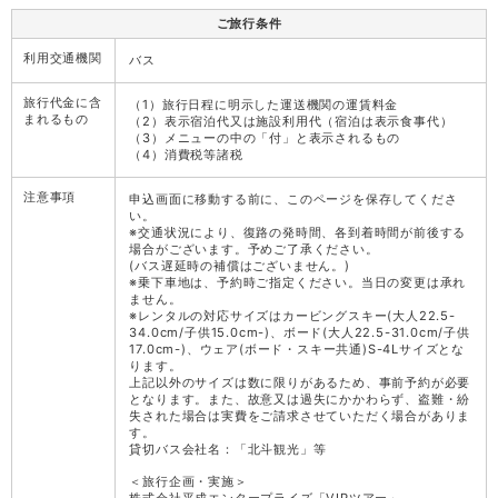
ご旅行条件
利用交通機関
バス
旅行代金に含
（1）旅行日程に明示した運送機関の運賃料金
まれるもの
（2）表示宿泊代又は施設利用代（宿泊は表示食事代）
（3）メニューの中の「付」と表示されるもの
（4）消費税等諸税
注意事項
申込画面に移動する前に、このページを保存してくださ
い。
※交通状況により、復路の発時間、各到着時間が前後する
場合がございます。予めご了承ください。
(バス遅延時の補償はございません。)
※乗下車地は、予約時ご指定ください。当日の変更は承れ
ません。
※レンタルの対応サイズはカービングスキー(大人22.5-
34.0cm/子供15.0cm-)、ボード(大人22.5-31.0cm/子供
17.0cm-)、ウェア(ボード・スキー共通)S-4Lサイズとな
ります。
上記以外のサイズは数に限りがあるため、事前予約が必要
となります。また、故意又は過失にかかわらず、盗難・紛
失された場合は実費をご請求させていただく場合がありま
す。
貸切バス会社名：「北斗観光」等
＜旅行企画・実施＞
株式会社平成エンタープライズ「VIPツアー」