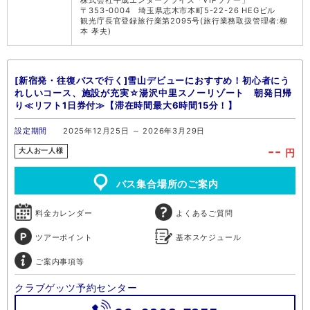
〒353-0004 埼玉県志木市本町5-22-26 HEGビル
観光庁長官登録旅行業第2095号(旅行業務取扱管理者:柳
本 孝夫)
[新宿発・往復バスで行く]雪山デビューにおすすめ！初心者にう
れしいコース、施設が充実☆湯沢中里スノーリゾート 朝発日帰
り≪リフト1日券付≫【滞在時間最大6時間15分！】
設定期間
2025年12月25日 ～ 2026年3月29日
--
円
大人お一人様
バス集合場所のご案内
料金カレンダー
よくあるご質問
ツアーポイント
基本スケジュール
ご案内事項等
クラブゲッツ予約センター