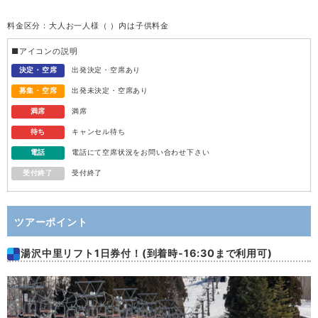
料金区分：大人お一人様（ ）内は子供料金
水
12
■アイコンの説明
木
13
決定・空席
出発決定・空席あり
募集・空席
出発未決定・空席あり
金
14
満席
満席
待ち
キャンセル待ち
土
15
電話
電話にて空席状況をお問い合わせ下さい
受付終了
受付終了
日
16
月
17
ツアーポイント
湯沢中里リフト1日券付！(到着時-16:30まで利用可)
火
18
水
19