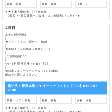
朝食：朝食
昼食：昼食
夕食：×
★下車入場観光、〇下車観光
3日目・4日目運行バス会社：コスモ観光/バスガイド付
4日目
ホテル(9:00発)
|
★さんこうえん（梨狩り）[80]
|
道の駅ようか但馬蔵（昼食）[50]
|
〇竹田城跡[130]
|
いけす料理 卑弥呼（夕食）[90]
|
舞鶴港フェリーターミナル（23:50出航）
船旅をお楽しみください
宿泊先：新日本海フェリーツーリストS 【TEL】011-241-
7100
朝食：ホテル朝食
昼食：昼食
夕食：夕食
★下車入場観光、〇下車観光
3日目・4日目運行バス会社：コスモ観光/バスガイド付