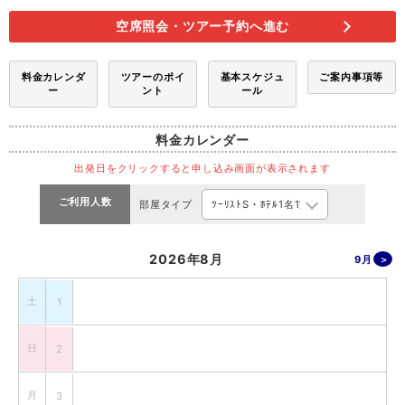
空席照会・ツアー予約へ進む
料金カレンダ
ツアーのポイ
基本スケジュ
ご案内事項等
ー
ント
ール
料金カレンダー
出発日をクリックすると申し込み画面が表示されます
ご利用人数
部屋タイプ
2026年8月
9月
土
1
日
2
月
3