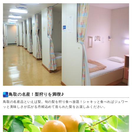
金
21
土
22
日
23
月
24
火
25
水
26
鳥取の名産！梨狩りを満喫♪
木
27
鳥取の名産品といえば梨。旬の梨を狩り食べ放題！シャキッと食べればジュワー
ッと美味しさが広がる丹精込めて造られた梨をお楽しみください。
金
28
土
29