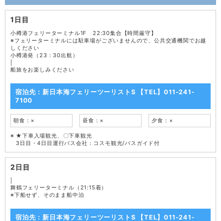
1日目
小樽港フェリーターミナル1F 22:30集合【時間厳守】
※フェリーターミナルには駐車場がございませんので、公共交通機関でお越
しください
小樽港発（23：30出航）
|
船旅をお楽しみください
宿泊先：新日本海フェリーツーリストS 【TEL】011-241-
7100
朝食：×
昼食：×
夕食：×
★下車入場観光、〇下車観光
3日目・4日目運行バス会社：コスモ観光/バスガイド付
2日目
|
舞鶴フェリーターミナル（21:15着）
※下船せず、そのまま船中泊
宿泊先：新日本海フェリーツーリストS 【TEL】011-241-