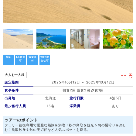
夜発
1名参加
添乗員
WEB問
可
付
合せ可
--
円
大人お一人様
設定期間
2025年10月12日 ～ 2025年10月12日
食事条件
朝食2回 昼食2回 夕食1回
出発地
北海道
旅行日数
4泊5日
最少催行人員
15名
添乗員
あり
ツアーのポイント
フェリー往復利用で優雅な船旅を満喫！秋の鳥取を観光＆旬の梨狩りを楽し
む！鳥取砂丘や砂の美術館など人気スポットを巡る。