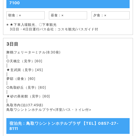
7100
朝食：×
昼食：×
夕食：×
★下車入場観光、〇下車観光
3日目・4日目運行バス会社：コスモ観光/バスガイド付
3日目
舞鶴フェリーターミナル(8:30発)
|
○天橋立（見学）[60]
|
★玄武洞（見学）[45]
|
夢邸（昼食）[60]
|
○鳥取砂丘（見学）[60]
|
★砂の美術館（見学）[60]
|
鳥取市内(泊)(17:45頃)
鳥取ワシントンホテルプラザ<洋室/バス・トイレ付>
宿泊先：鳥取ワシントンホテルプラザ 【TEL】0857-27-
8111