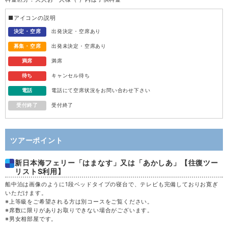
水
12
■アイコンの説明
木
13
決定・空席
出発決定・空席あり
募集・空席
出発未決定・空席あり
金
14
満席
満席
待ち
キャンセル待ち
土
15
電話
電話にて空席状況をお問い合わせ下さい
受付終了
受付終了
日
16
月
17
ツアーポイント
新日本海フェリー「はまなす」又は「あかしあ」【往復ツー
火
18
リストS利用】
船中泊は画像のように1段ベッドタイプの寝台で、テレビも完備しておりお寛ぎ
水
19
いただけます。
※上等級をご希望される方は別コースをご覧ください。
※席数に限りがありお取りできない場合がございます。
木
20
※男女相部屋です。