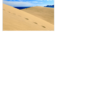
【ランクアップ/往復ツーリストS
利用】新日本海フェリーで行く！
梨狩りと鳥取観光 5日間
93,000円～103,000円
旅行企画実施
札幌通運株式会社
sapporo experss co.,ltd.
観光庁長官登録旅行業第225号
会社概要