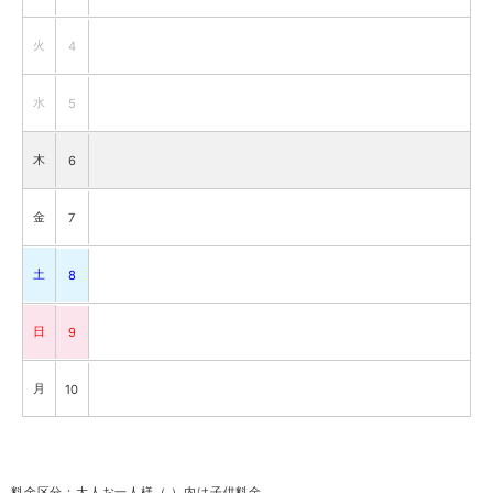
火
4
水
5
木
6
金
7
土
8
日
9
月
10
火
11
料金区分：大人お一人様（ ）内は子供料金