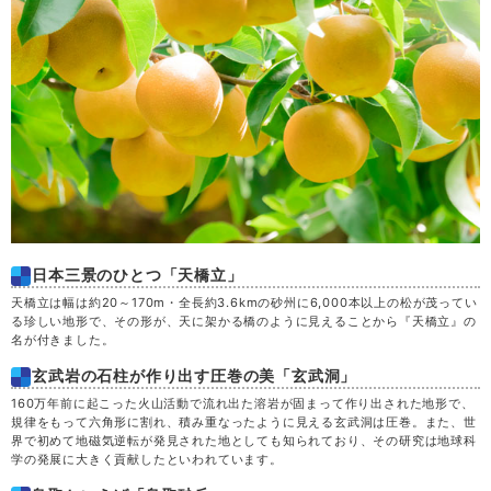
日
30
月
31
日本三景のひとつ「天橋立」
天橋立は幅は約20～170m・全長約3.6kmの砂州に6,000本以上の松が茂ってい
る珍しい地形で、その形が、天に架かる橋のように見えることから『天橋立』の
名が付きました。
玄武岩の石柱が作り出す圧巻の美「玄武洞」
160万年前に起こった火山活動で流れ出た溶岩が固まって作り出された地形で、
規律をもって六角形に割れ、積み重なったように見える玄武洞は圧巻。また、世
界で初めて地磁気逆転が発見された地としても知られており、その研究は地球科
学の発展に大きく貢献したといわれています。