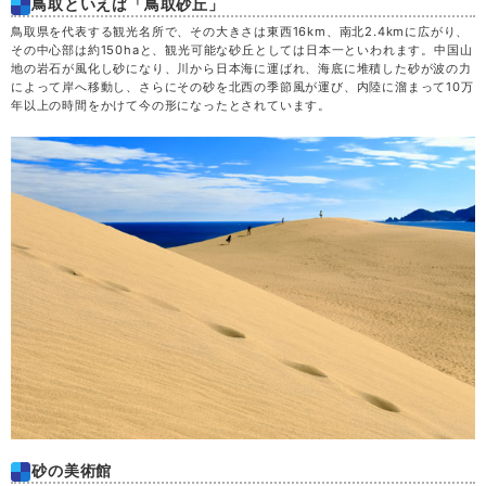
鳥取といえば「鳥取砂丘」
鳥取県を代表する観光名所で、その大きさは東西16km、南北2.4kmに広がり、
その中心部は約150haと、観光可能な砂丘としては日本一といわれます。中国山
地の岩石が風化し砂になり、川から日本海に運ばれ、海底に堆積した砂が波の力
によって岸へ移動し、さらにその砂を北西の季節風が運び、内陸に溜まって10万
年以上の時間をかけて今の形になったとされています。
砂の美術館