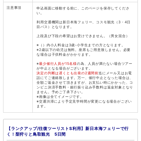
注意事項
申込画面に移動する前に、このページを保存してくださ
い。
利用交通機関は新日本海フェリー、コスモ観光（3・4日
目バス）となります。
上段及び下段の希望はお受けできません。（男女混合）
※（）内小人料金は3歳-小学生までの方となります。
※2歳以下の幼児は無料。座席もご用意致しません。必要
な場合は子供料金がかかります。
※
最少催行人員が15名様
の為、人員が満たない場合ツアー
が中止となる場合がございます。
決定の判断は遅くとも出発の2週間前
迄にメール又はお電
話にてご連絡致します。万一、催行中止となった場合は、
全額ご返金させて頂きますが、お支払い時にかかった、コ
ンビニ決済手数料・銀行振り込み手数料は返金対象となり
ません。予めご了承下さい。
※画像は全てイメージです。
※交通渋滞により予定見学時間が変更になる場合がござい
ます。
【ランクアップ/往復ツーリストS利用】新日本海フェリーで行
く！梨狩りと鳥取観光 5日間