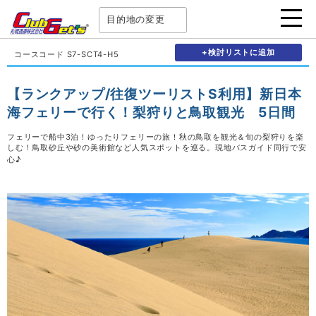
目的地の変更
+検討リストに追加
コースコード S7-SCT4-H5
【ランクアップ/往復ツーリストS利用】新日本
海フェリーで行く！梨狩りと鳥取観光 5日間
フェリーで船中3泊！ゆったりフェリーの旅！秋の鳥取を観光＆旬の梨狩りを楽
しむ！鳥取砂丘や砂の美術館など人気スポットを巡る。現地バスガイド同行で安
心♪