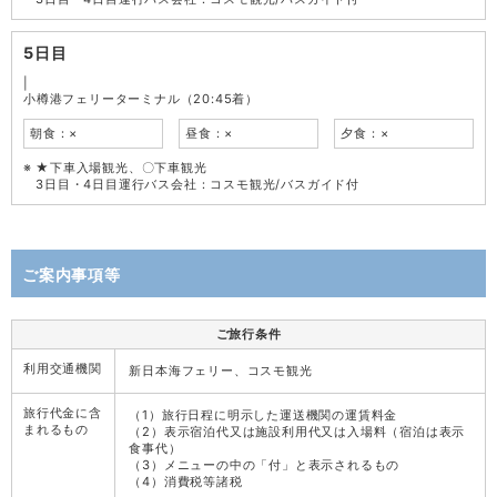
5日目
|
小樽港フェリーターミナル（20:45着）
朝食：×
昼食：×
夕食：×
★下車入場観光、〇下車観光
3日目・4日目運行バス会社：コスモ観光/バスガイド付
ご案内事項等
ご旅行条件
利用交通機関
新日本海フェリー、コスモ観光
旅行代金に含
（1）旅行日程に明示した運送機関の運賃料金
まれるもの
（2）表示宿泊代又は施設利用代又は入場料（宿泊は表示
食事代）
（3）メニューの中の「付」と表示されるもの
（4）消費税等諸税