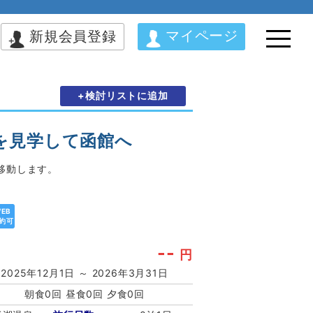
マイページ
新規会員登録
+検討リストに追加
を見学して函館へ
移動します。
EB
約可
--
円
2025年12月1日 ～ 2026年3月31日
朝食0回 昼食0回 夕食0回