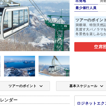
出発地
洞
最少催行人員
ツアーのポイン
洞爺湖、特別天然
見渡す大パノラマ
冬景色を楽しみな
空席
ツアーのポイント
基本スケジュール
レンダー
ロジネットエク