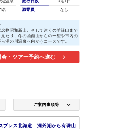
爺湖温泉
旅行日数
0泊1日
1名
添乗員
なし
ト
記念物昭和新山、そして遠くの羊蹄山まで
を見たり、冬の函館山からの一望や市内の
がら湯の川温泉へ向かうコースです。
照会・ツアー予約へ進む
ご案内事項等
スプレス北海道 洞爺湖から有珠山