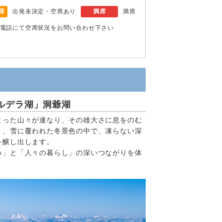
席
出発未決定・空席あり
満席
満席
電話にて空席状況をお問い合わせ下さい
ルデラ湖」洞爺湖
とった山々が連なり、その雄大さに息をのむ
ト、雪に覆われた冬景色の中で、凍らない深
を醸し出します。
み」と「人々の暮らし」の深いつながりを体