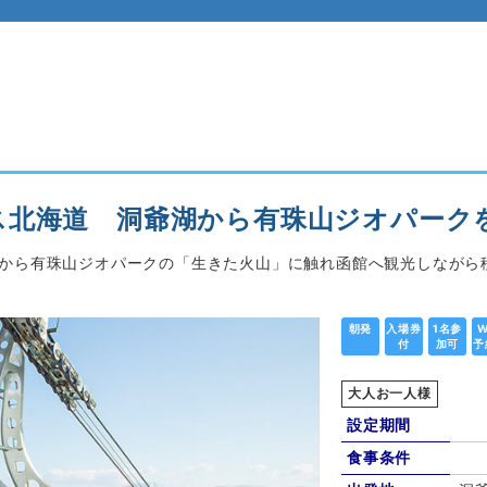
ス北海道 洞爺湖から有珠山ジオパーク
泉から有珠山ジオパークの「生きた火山」に触れ函館へ観光しながら
朝発
入場券
1名参
W
付
加可
予
大人お一人様
設定期間
食事条件