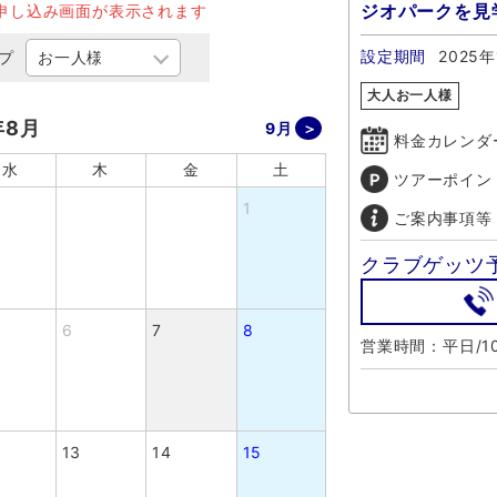
ジオパークを見
申し込み画面が表示されます
設定期間
2025年
プ
大人お一人様
年8月
9月
料金カレンダ
水
木
金
土
ツアーポイン
1
ご案内事項等
クラブゲッツ
6
7
8
営業時間：平日/10
13
14
15