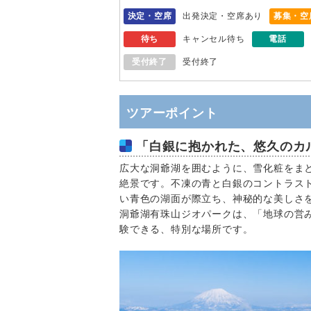
決定・空席
出発決定・空席あり
募集・空
待ち
キャンセル待ち
電話
受付終了
受付終了
ツアーポイント
「白銀に抱かれた、悠久のカ
広大な洞爺湖を囲むように、雪化粧をま
絶景です。不凍の青と白銀のコントラス
い青色の湖面が際立ち、神秘的な美しさ
洞爺湖有珠山ジオパークは、「地球の営
験できる、特別な場所です。