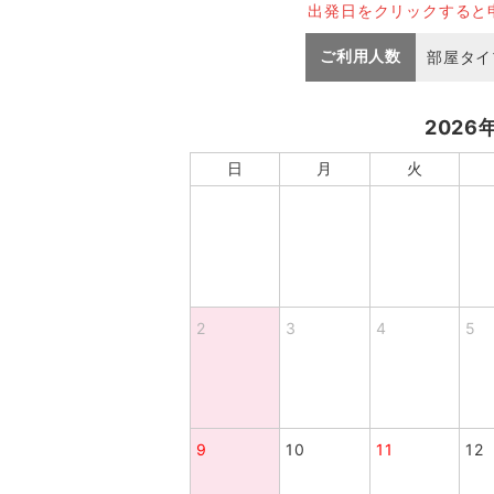
出発日をクリックすると
ご利用人数
部屋タイ
2026
日
月
火
2
3
4
5
9
10
11
12