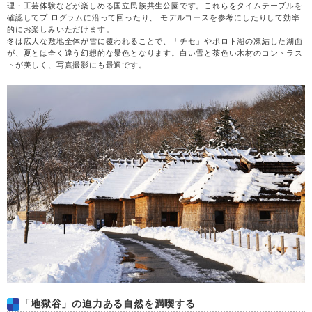
木
20
理・工芸体験などが楽しめる国立民族共生公園です。これらをタイムテーブルを
確認してプ ログラムに沿って回ったり、 モデルコースを参考にしたりして効率
的にお楽しみいただけます。
金
21
冬は広大な敷地全体が雪に覆われることで、「チセ」やポロト湖の凍結した湖面
が、夏とは全く違う幻想的な景色となります。白い雪と茶色い木材のコントラス
トが美しく、写真撮影にも最適です。
土
22
日
23
月
24
火
25
水
26
木
27
金
28
「地獄谷」の迫力ある自然を満喫する