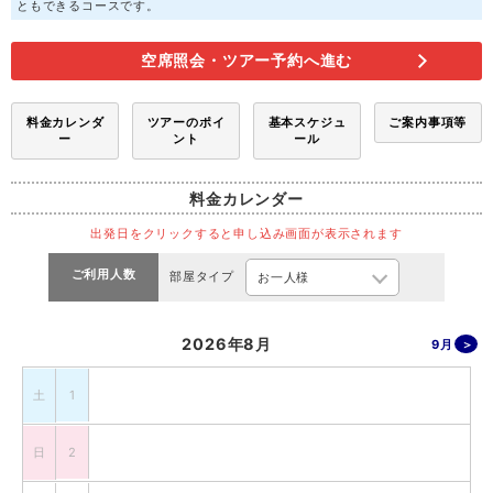
ともできるコースです。
空席照会・ツアー予約へ進む
料金カレンダ
ツアーのポイ
基本スケジュ
ご案内事項等
ー
ント
ール
料金カレンダー
出発日をクリックすると申し込み画面が表示されます
ご利用人数
部屋タイプ
2026年8月
9月
土
1
日
2