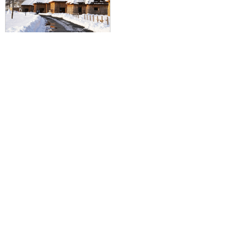
ロジネットエクスプレス北海道
札幌発、白老ではアイヌ文化に触
れ、登別で温泉街を楽しみ洞爺湖
温泉へ
10,000円～10,000円
旅行企画実施
札幌通運株式会社
sapporo experss co.,ltd.
観光庁長官登録旅行業第225号
会社概要
個人情報保護方針について