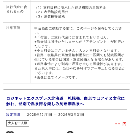
旅行代金に含
（1）旅行日程に明示した運送機関の運賃料金
まれるもの
（2）表示施設利用代
（3）消費税等諸税
注意事項
申込画面に移動する前に、このページを保存してくださ
い。
※「宿泊」は旅行代金には含まれておりません。
※添乗員は同行いたしませんが「アテンダント」が同行い
たします。
※小人料金はございません。大人と同料金となります。
※往路・復路共に高速道路利用前に一区間でも閉鎖区間が
生じている場合は国道・道道経由となる場合があります。
※道路事情により到着に遅延が生じる可能性があります。
また荒天時には、当日やむを得ずツアー中止となる場合が
ございます。
※画像は全てイメージです。
ロジネットエクスプレス北海道 札幌発、白老ではアイヌ文化に
触れ、登別で温泉街を楽しみ洞爺湖温泉へ
設定期間
2025年12月1日 ～ 2026年3月31日
--
円
大人お一人様