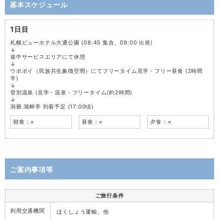
基本スケジュール
1日目
札幌ビューホテル大通公園 (08:45 集合、09:00 出発)
↓
途中サービスエリアにて休憩
↓
ウポポイ（民族共生象徴空間）にてフリータイム見学・フリー昼食 (2時間
半)
↓
登別温泉 (見学・温泉・フリータイム/約2時間)
↓
洞爺 湖畔亭 到着予定 (17:00頃)
朝食：×
昼食：×
夕食：×
ご案内事項等
ご旅行条件
利用交通機関
ほくしょう運輸、他