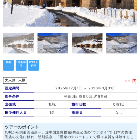
朝発
1名参加
WEB予
可
約可
--
円
大人お一人様
設定期間
2025年12月1日 ～ 2026年3月31日
食事条件
朝食0回 昼食0回 夕食0回
出発地
札幌
旅行日数
0泊1日
最少催行人員
1名
添乗員
なし
ツアーのポイント
札幌から洞爺湖温泉へ。途中国立博物館/共生公園の”ウポポイ”で 日本の先住
民族の文化に触れ、登別温泉（「温泉のデパート」）で様々泉質を体験するこ