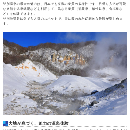
登別温泉の最大の魅力は、日本でも有数の泉質の多様性です。日帰り入浴が可能
土
29
な旅館や温泉銭湯などを利用して、異なる泉質（硫黄泉、酸性鉄泉、食塩泉な
ど）を体験できます。
登別地獄谷は冬でも人気のスポットで、雪に覆われた幻想的な景観が楽しめま
日
30
す。
月
31
大地が息づく、迫力の源泉体験