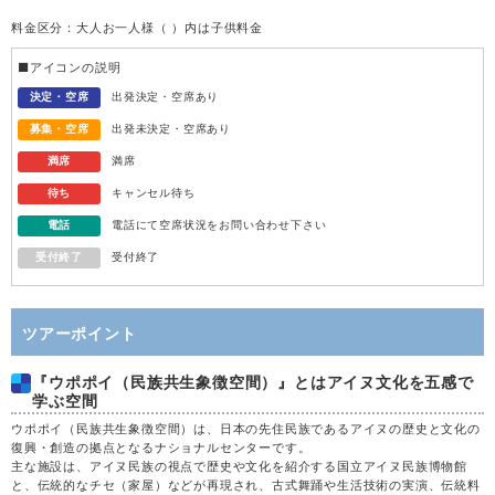
料金区分：大人お一人様（ ）内は子供料金
水
12
■アイコンの説明
木
13
決定・空席
出発決定・空席あり
募集・空席
出発未決定・空席あり
金
14
満席
満席
待ち
キャンセル待ち
土
15
電話
電話にて空席状況をお問い合わせ下さい
受付終了
受付終了
日
16
月
17
ツアーポイント
『ウポポイ（民族共生象徴空間）』とはアイヌ文化を五感で
火
18
学ぶ空間
ウポポイ（民族共生象徴空間）は、日本の先住民族であるアイヌの歴史と文化の
水
19
復興・創造の拠点となるナショナルセンターです。
主な施設は、アイヌ民族の視点で歴史や文化を紹介する国立アイヌ民族博物館
と、伝統的なチセ（家屋）などが再現され、古式舞踊や生活技術の実演、伝統料