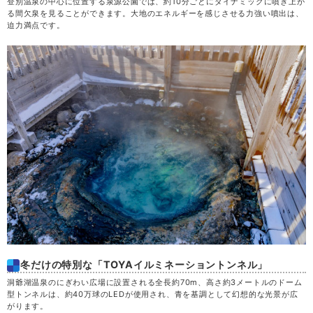
登別温泉の中心に位置する泉源公園では、約10分ごとにダイナミックに噴き上が
る間欠泉を見ることができます。大地のエネルギーを感じさせる力強い噴出は、
迫力満点です。
冬だけの特別な「TOYAイルミネーショントンネル」
洞爺湖温泉のにぎわい広場に設置される全長約70m、高さ約3メートルのドーム
型トンネルは、約40万球のLEDが使用され、青を基調として幻想的な光景が広
がります。