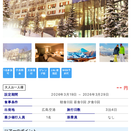
1名参加
子供料
大浴場
ゲレン
JAL便
WEB予
可
金
付
デ前
指定
約可
--
円
大人お一人様
設定期間
2026年3月19日 ～ 2026年3月29日
食事条件
朝食0回 昼食0回 夕食0回
出発地
広島空港
旅行日数
3泊4日
最少催行人員
1名
添乗員
なし
ツアーのポイント