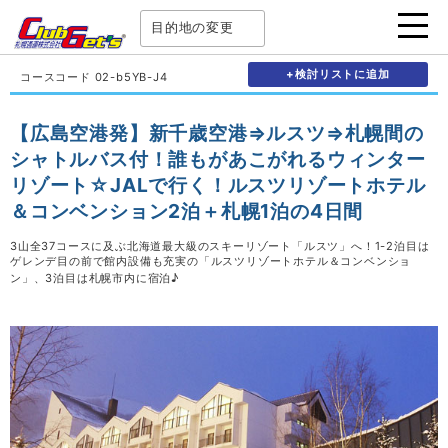
目的地の変更
+検討リストに追加
コースコード 02-b5YB-J4
【広島空港発】新千歳空港⇒ルスツ⇒札幌間の
シャトルバス付！誰もがあこがれるウィンター
リゾート☆JALで行く！ルスツリゾートホテル
＆コンベンション2泊＋札幌1泊の4日間
3山全37コースに及ぶ北海道最大級のスキーリゾート「ルスツ」へ！1-2泊目は
ゲレンデ目の前で館内設備も充実の「ルスツリゾートホテル＆コンベンショ
ン」、3泊目は札幌市内に宿泊♪