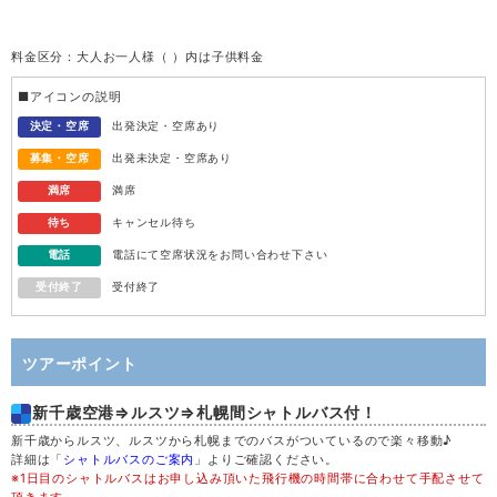
火
11
料金区分：大人お一人様（ ）内は子供料金
水
12
■アイコンの説明
木
13
決定・空席
出発決定・空席あり
募集・空席
出発未決定・空席あり
金
14
満席
満席
待ち
キャンセル待ち
土
15
電話
電話にて空席状況をお問い合わせ下さい
受付終了
受付終了
日
16
月
17
ツアーポイント
新千歳空港⇒ルスツ⇒札幌間シャトルバス付！
火
18
新千歳からルスツ、ルスツから札幌までのバスがついているので楽々移動♪
詳細は「
シャトルバスのご案内
」よりご確認ください。
水
19
※1日目のシャトルバスはお申し込み頂いた飛行機の時間帯に合わせて手配させて