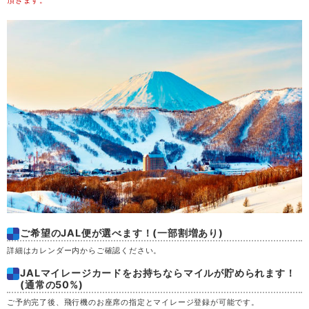
頂きます。
木
20
金
21
土
22
日
23
月
24
火
25
ご希望のJAL便が選べます！(一部割増あり)
水
26
詳細はカレンダー内からご確認ください。
木
JALマイレージカードをお持ちならマイルが貯められます！
27
(通常の50%)
ご予約完了後、飛行機のお座席の指定とマイレージ登録が可能です。
金
28