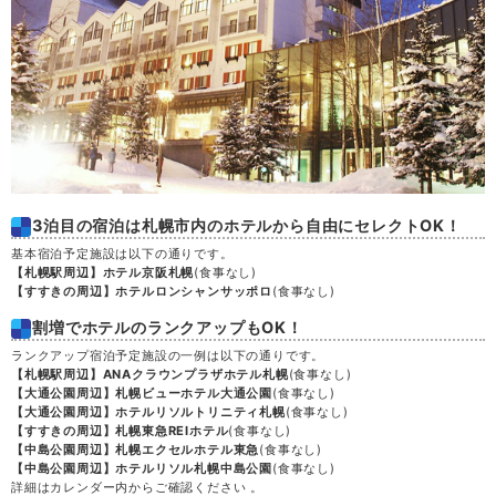
3泊目の宿泊は札幌市内のホテルから自由にセレクトOK！
基本宿泊予定施設は以下の通りです。
【札幌駅周辺】ホテル京阪札幌
(食事なし)
【すすきの周辺】ホテルロンシャンサッポロ
(食事なし)
割増でホテルのランクアップもOK！
ランクアップ宿泊予定施設の一例は以下の通りです。
【札幌駅周辺】ANAクラウンプラザホテル札幌
(食事なし)
【大通公園周辺】札幌ビューホテル大通公園
(食事なし)
【大通公園周辺】ホテルリソルトリニティ札幌
(食事なし)
【すすきの周辺】札幌東急REIホテル
(食事なし)
【中島公園周辺】札幌エクセルホテル東急
(食事なし)
【中島公園周辺】ホテルリソル札幌中島公園
(食事なし)
詳細はカレンダー内からご確認ください 。