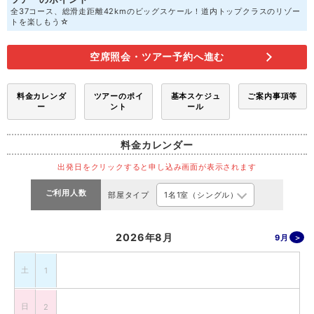
全37コース、総滑走距離42kmのビッグスケール！道内トップクラスのリゾー
トを楽しもう☆
空席照会・ツアー予約へ進む
料金カレンダ
ツアーのポイ
基本スケジュ
ご案内事項等
ー
ント
ール
料金カレンダー
出発日をクリックすると申し込み画面が表示されます
ご利用人数
部屋タイプ
2026年8月
9月
土
1
日
2