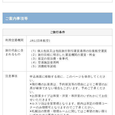
ご案内事項等
ご旅行条件
利用交通機関
JAL(日本航空)
旅行代金に含
（1）個人包括又は包括旅行割引運賃適用の往復航空運賃
まれるもの
（2）旅行日程に明示した運送機関の運賃・料金
（3）規定の宿泊費・食事代
（4）空港施設使用料
（5）消費税等諸税
注意事項
申込画面に移動する前に、このページを保存してくださ
い。
※飛行機のお座席は、予約状況等の理由によりご希望のお
席が確保できない場合もございます。予めご了承くださ
い。
※お部屋タイプは和室・洋室・和洋室のいずれかにてお任
せいただきます。
※ルスツ泊は全室禁煙となります。館内は所定の喫煙コー
ナーのみ喫煙可となりますのでご了承ください。
※札幌泊の禁煙・喫煙ルームに関してはご希望の無い限り