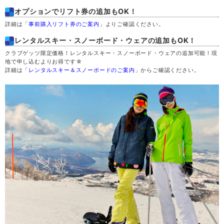
オプションでリフト券の追加もOK！
詳細は「
事前購入リフト券のご案内
」よりご確認ください。
土
29
レンタルスキー・スノーボード・ウェアの追加もOK！
日
30
クラブゲッツ限定価格！レンタルスキー・スノーボード・ウェアの追加可能！現
地で申し込むよりお得です☆
詳細は「
レンタルスキー＆スノーボードのご案内
」からご確認ください。
月
31