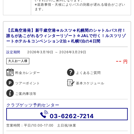
いずれかのご案内となります。
※道路事情・天候によりバスの到着が遅れる場合がござい
ます。
【広島空港発】新千歳空港⇒ルスツ⇒札幌間のシャトルバス付！
誰もがあこがれるウィンターリゾート☆JALで行く！ルスツリゾ
ートホテル＆コンベンション2泊＋札幌1泊の4日間
設定期間
2026年3月19日 ～ 2026年3月29日
--
円
大人お一人様
料金カレンダー
よくあるご質問
ツアーポイント
基本スケジュール
ご案内事項等
クラブゲッツ予約センター
03-6262-7214
営業時間：平日/10:00-17:00 土日祝/休業