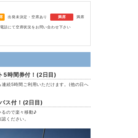
席
出発未決定・空席あり
満席
満席
電話にて空席状況をお問い合わせ下さい
5時間券付！(2日目)
ら連続5時間ご利用いただけます。(他の日へ
ス付！(2日目)
いるので楽々移動♪
確認ください。