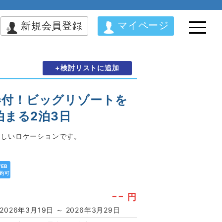
マイページ
新規会員登録
+検討リストに追加
券付！ビッグリゾートを
泊まる2泊3日
わしいロケーションです。
EB
約可
--
円
2026年3月19日 ～ 2026年3月29日