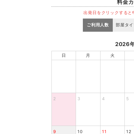
料金カ
出発日をクリックすると
ご利用人数
部屋タイ
2026
日
月
火
2
3
4
5
9
10
11
12