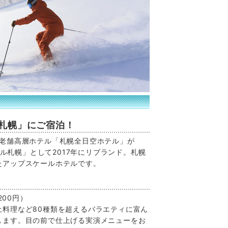
ル札幌」にご宿泊！
、老舗高層ホテル「札幌全日空ホテル」が
テル札幌」として2017年にリブランド。札幌
たアップスケールホテルです。
200円）
土料理など80種類を超えるバラエティに富ん
します。目の前で仕上げる実演メニューをお