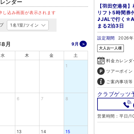
レンダー
【羽田空港発】
リフト5時間券
申し込み画面が表示されます
♪JALで行く
プ
まる2泊3日
設定期間
2026年
年8月
9月
大人お一人様
水
木
金
土
料金カレンダ
1
ツアーポイン
ご案内事項等
クラブゲッツ
6
7
8
営業時間：平日/10
13
14
15