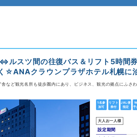
内⇔ルスツ間の往復バス＆リフト5時間
行く☆ANAクラウンプラザホテル札幌に
庁舎など観光名所も徒歩圏内にあり、ビジネス、観光の拠点にふさ
1名参
リフト
JAL便
W
加可
券付
指定
予
大人お一人様
設定期間