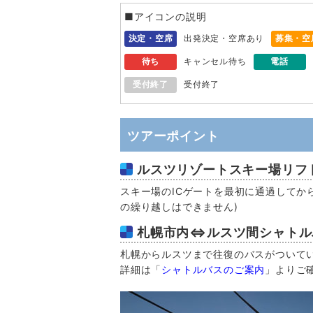
■アイコンの説明
決定・空席
出発決定・空席あり
募集・空
待ち
キャンセル待ち
電話
受付終了
受付終了
ツアーポイント
ルスツリゾートスキー場リフト
スキー場のICゲートを最初に通過してか
の繰り越しはできません)
札幌市内⇔ルスツ間シャトルバ
札幌からルスツまで往復のバスがついて
詳細は「
シャトルバスのご案内
」よりご