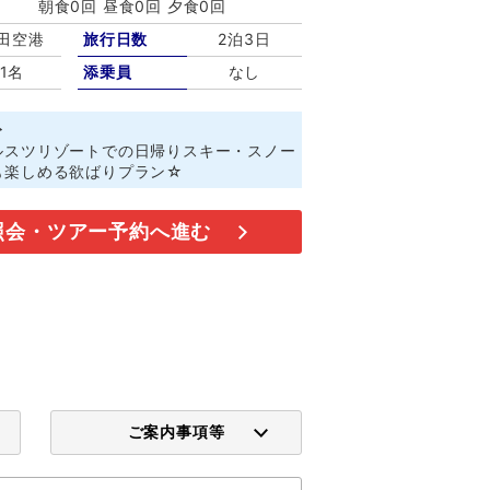
朝食0回 昼食0回 夕食0回
田空港
旅行日数
2泊3日
1名
添乗員
なし
ト
ルスツリゾートでの日帰りスキー・スノー
も楽しめる欲ばりプラン☆
照会・ツアー予約へ進む
ご案内事項等