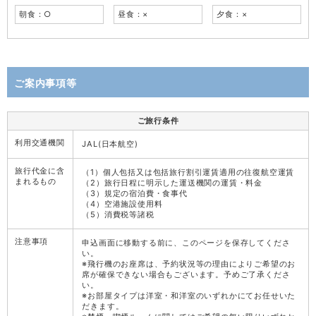
朝食：○
昼食：×
夕食：×
ご案内事項等
ご旅行条件
利用交通機関
JAL(日本航空)
旅行代金に含
（1）個人包括又は包括旅行割引運賃適用の往復航空運賃
まれるもの
（2）旅行日程に明示した運送機関の運賃・料金
（3）規定の宿泊費・食事代
（4）空港施設使用料
（5）消費税等諸税
注意事項
申込画面に移動する前に、このページを保存してくださ
い。
※飛行機のお座席は、予約状況等の理由によりご希望のお
席が確保できない場合もございます。予めご了承くださ
い。
※お部屋タイプは洋室・和洋室のいずれかにてお任せいた
だきます。