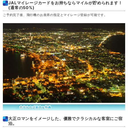
JALマイレージカードをお持ちならマイルが貯められます！
土
29
(通常の50%)
ご予約完了後、飛行機のお座席の指定とマイレージ登録が可能です。
日
30
月
31
大正ロマンをイメージした、優雅でクラシカルな客室にご宿
泊。