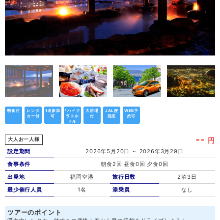
朝食付
レンタ
1名参加
*ハイク
大浴場
JAL便
WEB予
カー付
可
ラスホ
付
指定
約可
テル
--
円
大人お一人様
設定期間
2026年5月20日 ～ 2026年3月29日
食事条件
朝食2回 昼食0回 夕食0回
出発地
福岡空港
旅行日数
2泊3日
最少催行人員
1名
添乗員
なし
ツアーのポイント