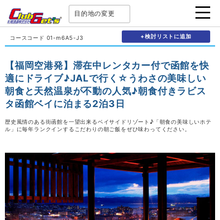
目的地の変更
+検討リストに追加
コースコード 01-m6A5-J3
【福岡空港発】滞在中レンタカー付で函館を快
適にドライブ♪JALで行く☆うわさの美味しい
朝食と天然温泉が不動の人気♪朝食付きラビス
タ函館ベイに泊まる2泊3日
歴史風情のある街函館を一望出来るベイサイドリゾート♪「朝食の美味しいホテ
ル」に毎年ランクインするこだわりの朝ご飯をぜひ味わってください。