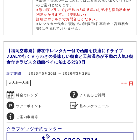
※禁煙・喫煙ルームに関してはご希望の無い限りいずれか
のご案内となります。
※添い寝プランでお申込の3歳-5歳のお子様も宿泊料金が
別途かかります。（現地払い）
詳細はホテルまでお問合せください。
※レンタカー代金に現地での諸費用(駐車料金・高速料金
等)は含まれておりません。
【福岡空港発】滞在中レンタカー付で函館を快適にドライブ
♪JALで行く☆うわさの美味しい朝食と天然温泉が不動の人気♪朝
食付きラビスタ函館ベイに泊まる2泊3日
設定期間
2026年5月20日 ～ 2026年3月29日
--
円
大人お一人様
料金カレンダー
よくあるご質問
ツアーポイント
基本スケジュール
ご案内事項等
クラブゲッツ予約センター