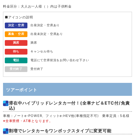
料金区分：大人お一人様（ ）内は子供料金
水
12
■アイコンの説明
木
13
決定・空席
出発決定・空席あり
募集・空席
出発未決定・空席あり
金
14
満席
満席
待ち
キャンセル待ち
土
15
電話
電話にて空席状況をお問い合わせ下さい
受付終了
受付終了
日
16
月
17
ツアーポイント
滞在中ハイブリッドレンタカー付！(全車ナビ＆ETC付/免責
火
18
込)
車種：ノートe-POWER、フィットe:HEV他(車種指定不可) 乗車定員：5名様
水
19
※全車禁煙・AT車となります。
割増でレンタカーをワンボックスタイプに変更可能
木
20