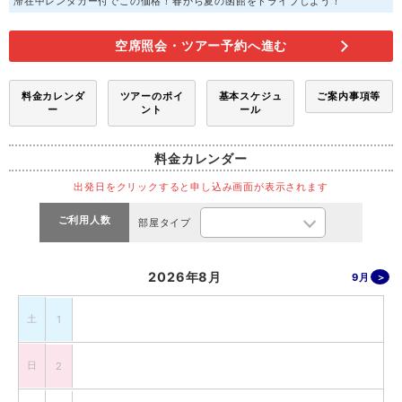
滞在中レンタカー付でこの価格！春から夏の函館をドライブしよう！
空席照会・ツアー予約へ進む
料金カレンダ
ツアーのポイ
基本スケジュ
ご案内事項等
ー
ント
ール
料金カレンダー
出発日をクリックすると申し込み画面が表示されます
ご利用人数
部屋タイプ
2026年8月
9月
土
1
日
2