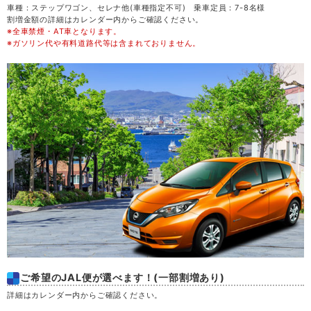
車種：ステップワゴン、セレナ他(車種指定不可) 乗車定員：7-8名様
割増金額の詳細はカレンダー内からご確認ください。
※全車禁煙・AT車となります。
金
21
※ガソリン代や有料道路代等は含まれておりません。
土
22
日
23
月
24
火
25
水
26
木
27
ご希望のJAL便が選べます！(一部割増あり)
金
28
詳細はカレンダー内からご確認ください。