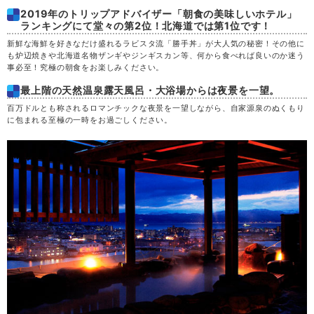
2019年のトリップアドバイザー「朝食の美味しいホテル」
ランキングにて堂々の第2位！北海道では第1位です！
新鮮な海鮮を好きなだけ盛れるラビスタ流「勝手丼」が大人気の秘密！その他に
も炉辺焼きや北海道名物ザンギやジンギスカン等、何から食べれば良いのか迷う
事必至！究極の朝食をお楽しみください。
最上階の天然温泉露天風呂・大浴場からは夜景を一望。
百万ドルとも称されるロマンチックな夜景を一望しながら、自家源泉のぬくもり
に包まれる至極の一時をお過ごしください。