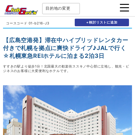
目的地の変更
+検討リストに追加
コースコード 01-b216-J3
【広島空港発】滞在中ハイブリッドレンタカー
付きで札幌を拠点に爽快ドライブ♪JALで行く
☆札幌東急REIホテルに泊まる2泊3日
すすきの駅より徒歩1分！北国最大の歓楽街ススキノ中心部に立地し、観光・ビ
ジネスのお客様に大変便利なホテルです。