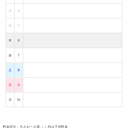
火
4
水
5
木
6
金
7
土
8
日
9
月
10
火
11
料金区分：大人お一人様（ ）内は子供料金