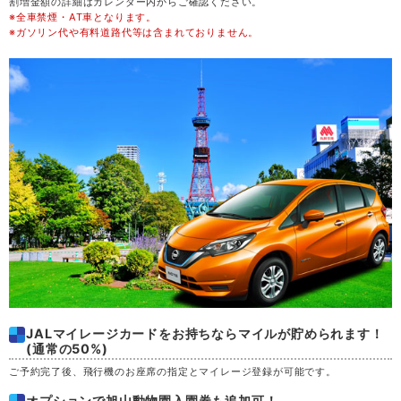
割増金額の詳細はカレンダー内からご確認ください。
※全車禁煙・AT車となります。
金
21
※ガソリン代や有料道路代等は含まれておりません。
土
22
日
23
月
24
火
25
水
26
木
27
JALマイレージカードをお持ちならマイルが貯められます！
(通常の50%)
金
28
ご予約完了後、飛行機のお座席の指定とマイレージ登録が可能です。
土
29
オプションで旭山動物園入園券も追加可！