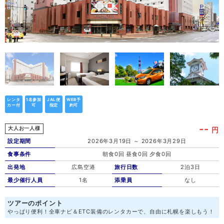
レンタ
1名参加
JAL便
WEB予
カー付
可
指定
約可
--
円
大人お一人様
設定期間
2026年3月19日 ～ 2026年3月29日
食事条件
朝食0回 昼食0回 夕食0回
出発地
広島空港
旅行日数
2泊3日
最少催行人員
1名
添乗員
なし
ツアーのポイント
やっぱり便利！全車ナビ＆ETC装備のレンタカーで、自由に札幌を楽しもう！