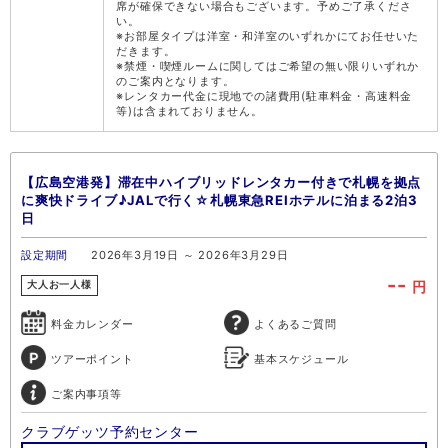
席が確保できない場合もございます。予めご了承くださ
い。
※お部屋タイプは洋室・和洋室のいずれかにてお任せいた
だきます。
※禁煙・喫煙ルームに関してはご希望の無い限りいずれか
のご案内となります。
※レンタカー代金に現地での諸費用(駐車料金・高速料金
等)は含まれておりません。
【広島空港発】滞在中ハイブリッドレンタカー付きで札幌を拠点
に爽快ドライブ♪JALで行く☆札幌東急REIホテルに泊まる2泊3
日
設定期間
2026年3月19日 ～ 2026年3月29日
--
円
大人お一人様
料金カレンダー
よくあるご質問
ツアーポイント
基本スケジュール
ご案内事項等
クラブゲッツ予約センター