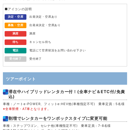
水
12
■アイコンの説明
木
13
決定・空席
出発決定・空席あり
募集・空席
出発未決定・空席あり
金
14
満席
満席
待ち
キャンセル待ち
土
15
電話
電話にて空席状況をお問い合わせ下さい
受付終了
受付終了
日
16
月
17
ツアーポイント
滞在中ハイブリッドレンタカー付！(全車ナビ＆ETC付/免責
火
18
込)
車種：ノートe-POWER、フィットe:HEV他(車種指定不可) 乗車定員：5名様
水
19
※全車禁煙・AT車となります。
割増でレンタカーをワンボックスタイプに変更可能
木
20
車種：ステップワゴン、セレナ他(車種指定不可) 乗車定員：7-8名様