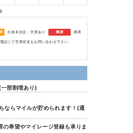
金
席
出発未決定・空席あり
満席
満席
電話にて空席状況をお問い合わせ下さい
(一部割増あり)
。
ちならマイルが貯められます！(通
席の希望やマイレージ登録も承りま