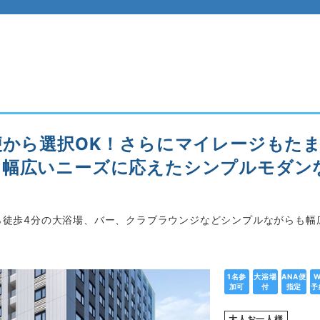
便から選択OK！さらにマイレージもた
。幅広いニーズに応えたシンプルモダン
口から徒歩4分の大浴場、バー、クラブラウンジなどシンプルながらも
1名参
大浴場
ANA便
W
加可
付
指定
予
大人お一人様