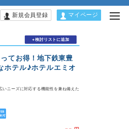
マイページ
新規会員登録
+検討リストに追加
まってお得！地下鉄東豊
なホテル♪ホテルエミオ
幅広いニーズに対応する機能性を兼ね備えた
EB
約可
--