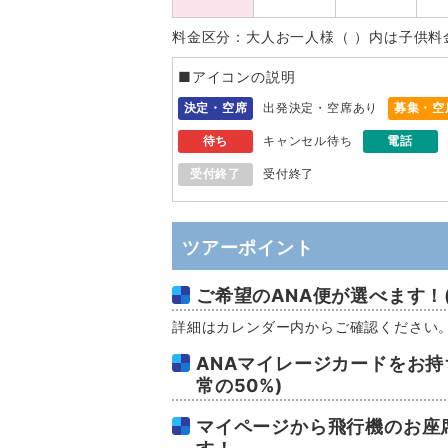
料金区分：大人お一人様（ ）内は子供料
■アイコンの説明
決定・空席
出発決定・空席あり
募集・空
待ち
キャンセル待ち
電話
受付終了
受付終了
ツアーポイント
ご希望のANA便が選べます！
詳細はカレンダー内からご確認ください
ANAマイレージカードをお持
常の50%)
マイページから飛行機のお座