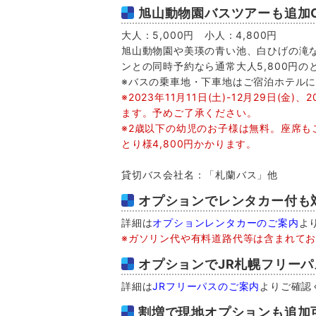
旭山動物園バスツアーも追加O
大人：5,000円 小人：4,800円
旭山動物園や美瑛の青い池、白ひげの滝
ンとの同時予約なら通常大人5,800円の
※バスの乗車地・下車地はご宿泊ホテル
※2023年11月11日(土)-12月29日(金)
ます。予めご了承ください。
※2歳以下の幼児のお子様は無料。座席も
とり様4,800円かかります。
貸切バス会社名：「札蘭バス」他
オプションでレンタカー付も対
詳細は
オプションレンタカーのご案内
よ
※ガソリン代や有料道路代等は含まれて
オプションでJR札幌フリー
詳細は
JRフリーパスのご案内
よりご確認
割増で現地オプションも追加