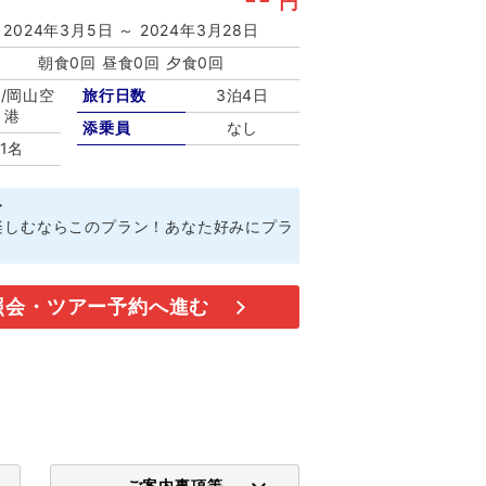
円
2024年3月5日 ～ 2024年3月28日
朝食0回 昼食0回 夕食0回
/岡山空
旅行日数
3泊4日
港
添乗員
なし
1名
ト
楽しむならこのプラン！あなた好みにプラ
。
照会・ツアー予約へ進む
ご案内事項等