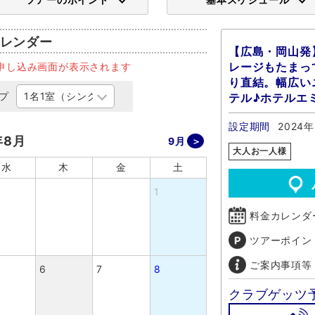
レンダー
【広島・岡山発
レージもたまっ
申し込み画面が表示されます
り直結。幅広い
プ
テル♪ホテルエ
設定期間
2024
年8月
9月
大人お一人様
水
木
金
土
1
料金カレンダ
ツアーポイン
ご案内事項等
6
7
8
クラブゲッツ