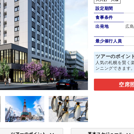
設定期間
食事条件
出発地
広島
最少催行人員
ツアーのポイン
人気の札幌を賢く
ンニングできます
空席
ツアーのポイント
基本スケジュール