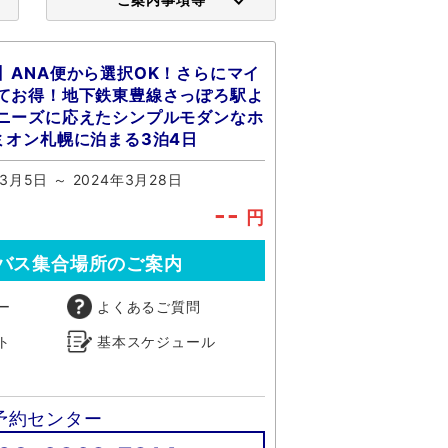
】ANA便から選択OK！さらにマイ
てお得！地下鉄東豊線さっぽろ駅よ
ニーズに応えたシンプルモダンなホ
ミオン札幌に泊まる3泊4日
年3月5日 ～ 2024年3月28日
--
円
バス集合場所のご案内
ー
よくあるご質問
ト
基本スケジュール
予約センター