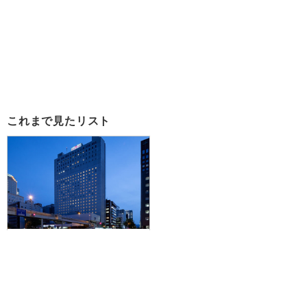
これまで見たリスト
【広島空港発】JALマイレージも
貯まってお得！JR札幌駅から徒歩
7分！札幌の街並みに溶け込む、モ
ダンで洗練された空間。ANAクラ
ウンプラザホテル札幌に泊まる1泊
2日
86,400円～148,500円