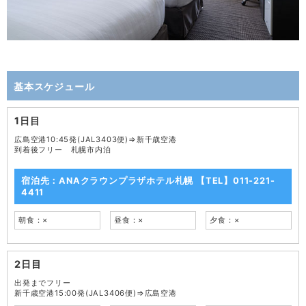
基本スケジュール
1日目
広島空港10:45発(JAL3403便)⇒新千歳空港
到着後フリー 札幌市内泊
宿泊先：ANAクラウンプラザホテル札幌 【TEL】011-221-
4411
朝食：×
昼食：×
夕食：×
2日目
出発までフリー
新千歳空港15:00発(JAL3406便)⇒広島空港