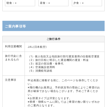
朝食：×
昼食：×
夕食：×
ご案内事項等
ご旅行条件
利用交通機関
JAL(日本航空)
旅行代金に含
（1）個人包括又は包括旅行割引運賃適用の往復航空運賃
まれるもの
（2）旅行日程に明示した運送機関の運賃・料金
（3）規定の宿泊費・食事代
（4）空港施設使用料
（5）消費税等諸税
注意事項
申込画面に移動する前に、このページを保存してくださ
い。
※飛行機のお座席は、予約状況等の理由によりご希望のお
席が確保できない場合もございます。予めご了承くださ
い。
※お部屋タイプは洋室となります。
※禁煙・喫煙ルームに関してはご希望の無い限りいずれか
のご案内となります。