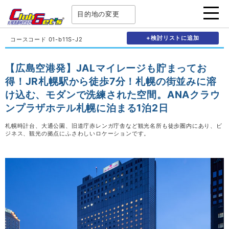
目的地の変更
+検討リストに追加
コースコード 01-b11S-J2
【広島空港発】JALマイレージも貯まってお
得！JR札幌駅から徒歩7分！札幌の街並みに溶
け込む、モダンで洗練された空間。ANAクラウ
ンプラザホテル札幌に泊まる1泊2日
札幌時計台、大通公園、旧道庁赤レンガ庁舎など観光名所も徒歩圏内にあり、ビ
ジネス、観光の拠点にふさわしいロケーションです。