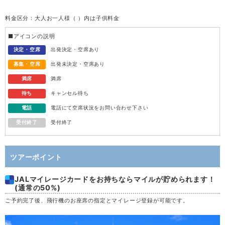
料金区分：大人お一人様（ ）内は子供料金
水
12
■アイコンの説明
木
13
決定・空席
出発決定・空席あり
募集・空席
出発未決定・空席あり
金
14
満席
満席
待ち
キャンセル待ち
土
15
電話
電話にて空席状況をお問い合わせ下さい
受付終了
受付終了
日
16
月
17
ツアーポイント
JALマイレージカードをお持ちならマイルが貯められます！
火
18
(通常の50%)
ご予約完了後、飛行機のお座席の指定とマイレージ登録が可能です。
水
19