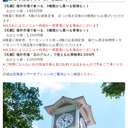
【札幌】場外市場で食べる、3種類から選べる朝海セット
土
29
おひとり様：1,650円増
6種盛り海鮮丼、5種のお刺身定食、ほっけ焼き定食の3種類からお選びいただけ
ます。
日
30
※仕入れによりメニュー内容が一部変更になる場合がございます。
【札幌】場外市場で食べる、3種類から選べる青海セット
おひとり様：2,200円増
月
31
8種盛り海鮮丼、サーモンハラス焼＋4種のお刺身定食、銀だら西京味噌焼＋サ
ーモンハラス焼定食の3種類からお選びいただけます。
※仕入れによりメニュー内容が一部変更になる場合がございます。
【札幌】場外市場「北のグルメ」で使えるお買物券2,000円
おひとり様：2,000円増
※ご利用にならない分の現金引換え及びお釣りは出ませんので予めご了承くださ
い。
詳細は
北海道ツアーオプションのご案内
よりご確認ください。