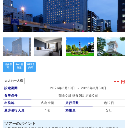
1名参加
JAL便
WEB予
可
指定
約可
--
円
大人お一人様
設定期間
2026年3月19日 ～ 2026年3月30日
食事条件
朝食0回 昼食0回 夕食0回
出発地
広島空港
旅行日数
1泊2日
最少催行人員
1名
添乗員
なし
ツアーのポイント