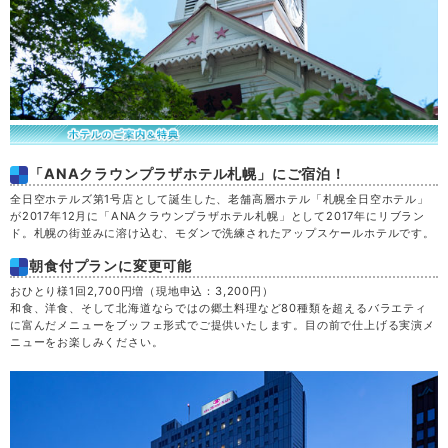
「ANAクラウンプラザホテル札幌」にご宿泊！
全日空ホテルズ第1号店として誕生した、老舗高層ホテル「札幌全日空ホテル」
が2017年12月に「ANAクラウンプラザホテル札幌」として2017年にリブラン
ド。札幌の街並みに溶け込む、モダンで洗練されたアップスケールホテルです。
朝食付プランに変更可能
おひとり様1回2,700円増（現地申込：3,200円）
和食、洋食、そして北海道ならではの郷土料理など80種類を超えるバラエティ
に富んだメニューをブッフェ形式でご提供いたします。目の前で仕上げる実演メ
ニューをお楽しみください。