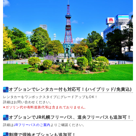
木
20
金
21
土
22
日
23
月
24
火
25
オプションでレンタカー付も対応可！(ハイブリッド/免責込)
レンタカーをワンボックスタイプにグレードアップもOK！
水
26
詳細はお問い合わせください。
※ガソリン代や有料道路代等は含まれておりません。
木
27
オプションでJR札幌フリーパス、道央フリーパスも追加可！
詳細は
JRフリーパスのご案内
よりご確認ください。
金
28
割増で現地オプションも追加可！