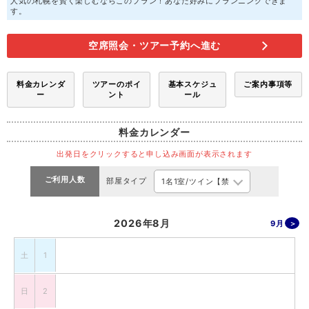
人気の札幌を賢く楽しむならこのプラン！あなた好みにプランニングできま
す。
空席照会・ツアー予約へ進む
料金カレンダ
ツアーのポイ
基本スケジュ
ご案内事項等
ー
ント
ール
料金カレンダー
出発日をクリックすると申し込み画面が表示されます
ご利用人数
部屋タイプ
2026年8月
9月
土
1
日
2